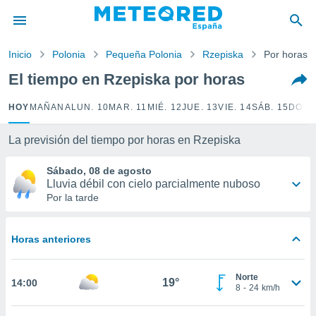
privacidad
o de
Inicio
Polonia
Pequeña Polonia
Rzepiska
Por horas
tiempo.com)
borado por
El tiempo en Rzepiska por horas
es para
ue la
HOY
MAÑANA
LUN. 10
MAR. 11
MIÉ. 12
JUE. 13
VIE. 14
SÁB. 15
DOM.
 que se
e calidad.
eder a este
La previsión del tiempo por horas en Rzepiska
ediante las
opciones:
Sábado, 08 de agosto
Lluvia débil con cielo parcialmente nuboso
ookies y
Por la tarde
e forma
Horas anteriores
d digital
ada, basada
mación
Norte
ediante
19°
14:00
8
-
24
km/h
ecnologías
nos permite