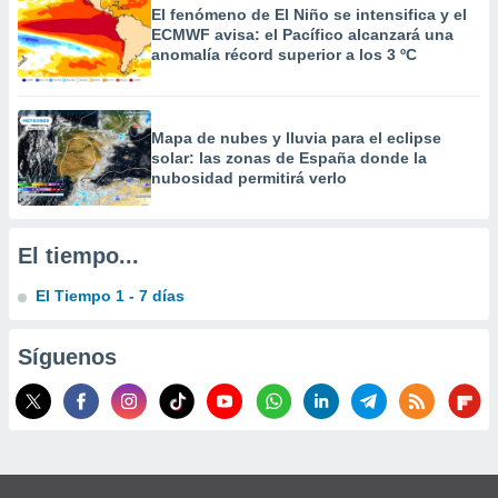
 la
El fenómeno de El Niño se intensifica y el
ECMWF avisa: el Pacífico alcanzará una
anomalía récord superior a los 3 ºC
da, crear un
personalizar
o, uso de
a la
Mapa de nubes y lluvia para el eclipse
e contenido
solar: las zonas de España donde la
do, medir el
nubosidad permitirá verlo
 de la
medir el
 del
 comprender
El tiempo...
 través de
s o a través
El Tiempo 1 - 7 días
nación de
edentes de
fuentes,
Síguenos
y mejora de
os, uso de
ados con el
 seleccionar
o.
calización