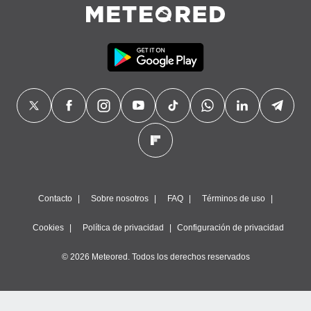
precisa e
ión mediante
, publicidad
dos,
 publicidad
,
ón de
 desarrollo
s.
tros 1199
ios
Contacto
Sobre nosotros
FAQ
Términos de uso
Cookies
Política de privacidad
Configuración de privacidad
© 2026 Meteored. Todos los derechos reservados