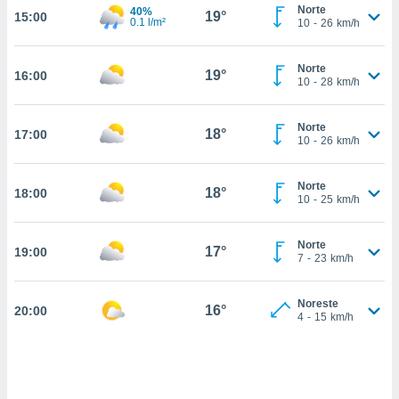
estra
Norte
40%
19°
15:00
ara seguir
0.1 l/m²
10
-
26
km/h
e contenido
stándares
ACEPTAR
Norte
sin coste.
19°
16:00
Y
10
-
28
km/h
CONTINUAR
 botón
continuar",
Norte
18°
17:00
der a la
CONFIGURACIÓN
10
-
26
km/h
ndo la
 de todas
, ya sean
Norte
18°
18:00
10
-
25
km/h
de nuestros
 nos
Norte
17°
19:00
 y análisis
7
-
23
km/h
tamiento en
b, así como
un perfil
Noreste
16°
20:00
4
-
15
km/h
para
ublicidad y
do en
 mismo.