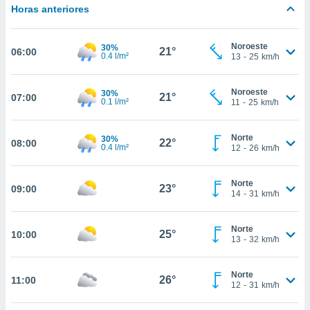
estra
Horas anteriores
ara seguir
e contenido
stándares
Noroeste
30%
ACEPTAR
21°
06:00
0.4 l/m²
sin coste.
13
-
25
km/h
Y
CONTINUAR
 botón
continuar",
Noroeste
30%
21°
07:00
0.1 l/m²
11
-
25
km/h
der a la
CONFIGURACIÓN
ndo la
 de todas
Norte
30%
22°
08:00
, ya sean
0.4 l/m²
12
-
26
km/h
de nuestros
 nos
Norte
23°
09:00
14
-
31
km/h
 y análisis
tamiento en
b, así como
Norte
25°
10:00
un perfil
13
-
32
km/h
para
ublicidad y
Norte
26°
11:00
12
-
31
km/h
do en
 mismo.