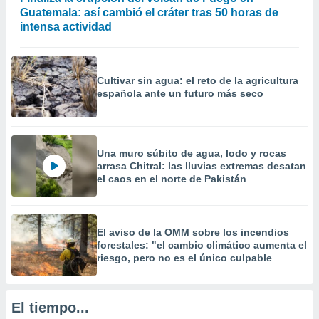
precisa e
Guatemala: así cambió el cráter tras 50 horas de
ión mediante
intensa actividad
, publicidad
dos,
Cultivar sin agua: el reto de la agricultura
 publicidad
española ante un futuro más seco
,
ón de
 desarrollo
s.
Una muro súbito de agua, lodo y rocas
arrasa Chitral: las lluvias extremas desatan
tros 1199
el caos en el norte de Pakistán
ios
El aviso de la OMM sobre los incendios
forestales: "el cambio climático aumenta el
riesgo, pero no es el único culpable
El tiempo...