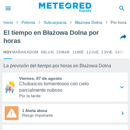
privacidad
o de
Inicio
Polonia
Subcarpacia
Błażowa Dolna
Por horas
tiempo.com)
borado por
El tiempo en Błażowa Dolna por
es para
horas
ue la
 que se
e calidad.
HOY
MAÑANA
DOM. 09
LUN. 10
MAR. 11
MIÉ. 12
JUE. 13
VIE. 14
SÁB.
eder a este
ediante las
La previsión del tiempo por horas en Błażowa Dolna
opciones:
Viernes, 07 de agosto
ookies y
Chubascos tormentosos con cielo
e forma
parcialmente nuboso
Por la tarde
d digital
ada, basada
mación
1 Alerta ahora
ediante
Riesgo Importante
ecnologías
nos permite