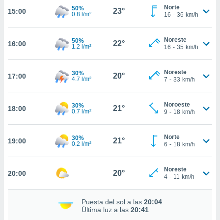
te
Norte
50%
23°
15:00
 de que
0.8 l/m²
16
-
36
km/h
talarán
e sean
Noreste
para
50%
22°
16:00
1.2 l/m²
16
-
35
km/h
a
por el sitio
o se
Noreste
30%
20°
17:00
cookies para
4.7 l/m²
7
-
33
km/h
nto ni para
Noroeste
licidad o
30%
21°
18:00
0.7 l/m²
9
-
18
km/h
ado, aunque
sualizar
Norte
30%
21°
19:00
general no
0.2 l/m²
6
-
18
km/h
ada. Puedes
 instalación
Noreste
y acceder a
20°
20:00
4
-
11
km/h
io web a
ste abono
 botón
Puesta del sol a las
20:04
.
Última luz a las
20:41