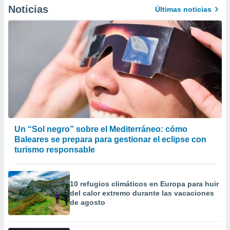
precisa e
Noticias
Últimas noticias
ión mediante
, publicidad
dos,
 publicidad
,
ón de
 desarrollo
s.
tros 1199
Un “Sol negro” sobre el Mediterráneo: cómo
ios
Baleares se prepara para gestionar el eclipse con
turismo responsable
10 refugios climáticos en Europa para huir
del calor extremo durante las vacaciones
de agosto