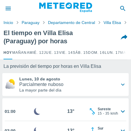
privacidad
o de
Inicio
Paraguay
Departamento de Central
Villa Elisa
tiempo.com)
borado por
El tiempo en Villa Elisa
es para
(Paraguay) por horas
ue la
 que se
e calidad.
HOY
MAÑANA
MIÉ. 12
JUE. 13
VIE. 14
SÁB. 15
DOM. 16
LUN. 17
MAR.
eder a este
ediante las
La previsión del tiempo por horas en Villa Elisa
opciones:
Lunes, 10 de agosto
ookies y
Parcialmente nuboso
e forma
La mayor parte del día
d digital
ada, basada
Sureste
mación
13°
01:00
15
-
35
km/h
ediante
ecnologías
nos permite
Sur
13°
02:00