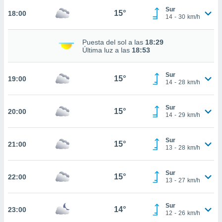
Sur
15°
nto,
18:00
14
-
30
km/h
cios
kies,
Puesta del sol a las
18:29
Última luz a las
18:53
ores únicos
as similares
nar,
Sur
15°
19:00
rocesar
14
-
28
km/h
onales como
 este sitio
recciones IP
Sur
15°
20:00
14
-
29
km/h
ficadores de
 posible
s
Sur
15°
21:00
 traten tus
13
-
28
km/h
nales en
 interés
go a lo que
Sur
15°
22:00
13
-
27
km/h
nerte. Para
retirar su
ento u
Sur
14°
23:00
12
-
26
km/h
 de datos