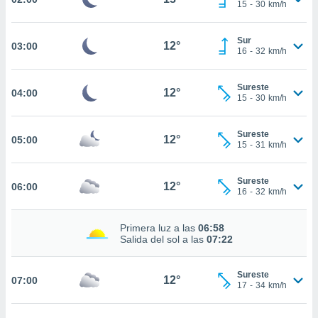
estra
15
-
30
km/h
ara seguir
e contenido
Sur
stándares
12°
03:00
ACEPTAR
16
-
32
km/h
sin coste.
Y
CONTINUAR
 botón
Sureste
12°
04:00
continuar",
15
-
30
km/h
der a la
CONFIGURACIÓN
ndo la
 de todas
Sureste
12°
05:00
15
-
31
km/h
, ya sean
de nuestros
 nos
Sureste
12°
06:00
16
-
32
km/h
 y análisis
tamiento en
Primera luz a las
06:58
b, así como
Salida del sol a las
07:22
un perfil
para
ublicidad y
Sureste
12°
07:00
17
-
34
km/h
do en
 mismo.