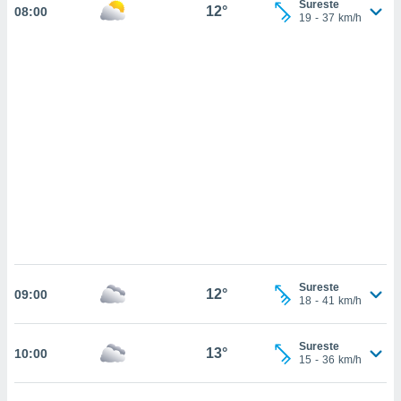
Sureste
sultar más
12°
08:00
19
-
37
km/h
 en nuestra
 Cookies
y
ualquier
ento
 botón
ación de
kies
 disponible
e nuestra
.
IVAMENTE,
as
Sureste
12°
09:00
 a cookies
18
-
41
km/h
 no aceptar
ón de
Sureste
13°
10:00
uedes
15
-
36
km/h
uestro sitio
.com. En