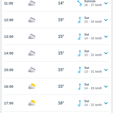
Sureste
te
14°
11:00
16
-
37
km/h
 de que
talarán
e sean
Sur
15°
12:00
para
15
-
34
km/h
a
por el sitio
Sur
o se
15°
13:00
14
-
33
km/h
cookies para
nto ni para
Sur
15°
14:00
licidad o
15
-
32
km/h
ado, aunque
Sur
sualizar
15°
15:00
13
-
31
km/h
general no
ada. Puedes
 instalación
Sur
15°
16:00
y acceder a
14
-
28
km/h
io web a
ste abono
Sur
 botón
16°
17:00
14
-
32
km/h
.