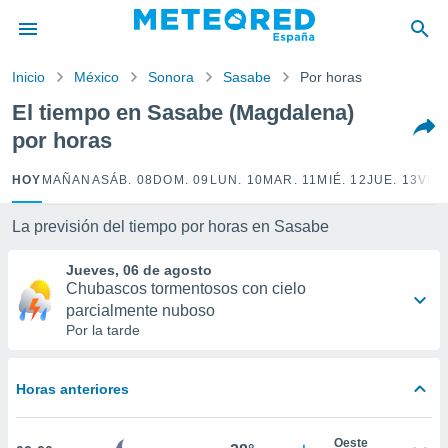
privacidad
o de
Inicio
México
Sonora
Sasabe
Por horas
tiempo.com)
borado por
El tiempo en Sasabe (Magdalena)
es para
por horas
ue la
 que se
e calidad.
HOY
MAÑANA
SÁB. 08
DOM. 09
LUN. 10
MAR. 11
MIÉ. 12
JUE. 13
VIE.
eder a este
ediante las
La previsión del tiempo por horas en Sasabe
opciones:
Jueves, 06 de agosto
ookies y
Chubascos tormentosos con cielo
e forma
parcialmente nuboso
Por la tarde
d digital
ada, basada
mación
Horas anteriores
ediante
ecnologías
nos permite
Oeste