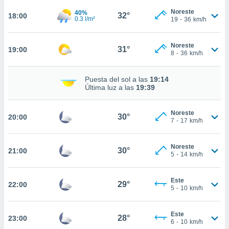
Noreste
40%
nto,
32°
18:00
0.3 l/m²
19
-
36
km/h
cios
kies,
Noreste
31°
19:00
ores únicos
8
-
36
km/h
as similares
nar,
Puesta del sol a las
19:14
rocesar
Última luz a las
19:39
onales como
 este sitio
recciones IP
Noreste
30°
20:00
ficadores de
7
-
17
km/h
 posible
s
Noreste
 traten tus
30°
21:00
5
-
14
km/h
nales en
 interés
go a lo que
Este
29°
22:00
nerte. Para
5
-
10
km/h
retirar su
ento u
Este
28°
23:00
6
-
10
km/h
 de datos