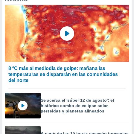
precisa e
ión mediante
, publicidad
dos,
 publicidad
,
ón de
 desarrollo
s.
8 ºC más al mediodía de golpe: mañana las
tros 1199
temperaturas se dispararán en las comunidades
ios
del norte
Se acerca el 'súper 12 de agosto': el
histórico combo de eclipse solar,
perseidas y planetas alineados
A partir de las 15 horas crecerán tormentas