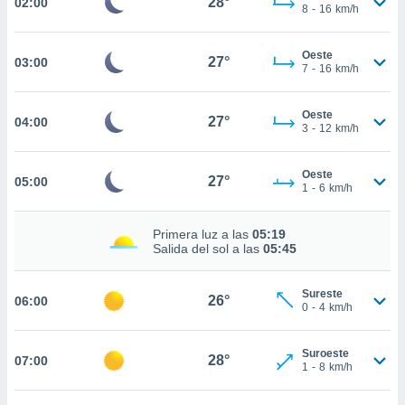
28°
02:00
estra
8
-
16
km/h
ara seguir
e contenido
Oeste
stándares
27°
03:00
ACEPTAR
7
-
16
km/h
sin coste.
Y
CONTINUAR
 botón
Oeste
continuar",
27°
04:00
3
-
12
km/h
der a la
CONFIGURACIÓN
ndo la
 de todas
Oeste
27°
05:00
, ya sean
1
-
6
km/h
de nuestros
 nos
Primera luz a las
05:19
Salida del sol a las
05:45
 y análisis
tamiento en
b, así como
Sureste
26°
06:00
0
-
4
km/h
un perfil
para
ublicidad y
Suroeste
28°
07:00
1
-
8
km/h
do en
 mismo.