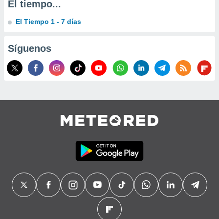
El tiempo...
precisa e
ión mediante
El Tiempo 1 - 7 días
, publicidad
Síguenos
dos,
 publicidad
,
ón de
 desarrollo
s.
tros 1199
ios