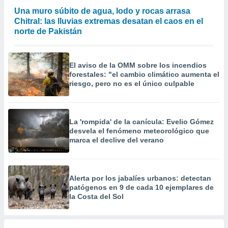
 la
Una muro súbito de agua, lodo y rocas arrasa
Chitral: las lluvias extremas desatan el caos en el
da, crear un
norte de Pakistán
personalizar
o, uso de
a la
e contenido
El aviso de la OMM sobre los incendios
do, medir el
forestales: "el cambio climático aumenta el
riesgo, pero no es el único culpable
 de la
medir el
 del
 comprender
La 'rompida' de la canícula: Evelio Gómez
 través de
desvela el fenómeno meteorológico que
s o a través
marca el declive del verano
nación de
edentes de
fuentes,
y mejora de
Alerta por los jabalíes urbanos: detectan
os, uso de
patógenos en 9 de cada 10 ejemplares de
ados con el
la Costa del Sol
 seleccionar
o.
calización