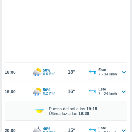
sultar más
 en nuestra
 Cookies
y
ualquier
ento
 botón
ación de
kies
 disponible
e nuestra
.
Este
50%
18°
18:00
0.6 l/m²
7
-
34
km/h
IVAMENTE,
Este
50%
16°
19:00
as
0.2 l/m²
7
-
24
km/h
 a cookies
 no aceptar
Puesta del sol a las
19:15
ón de
Última luz a las
19:38
uedes
uestro sitio
.com. En
Este
40%
15°
20:00