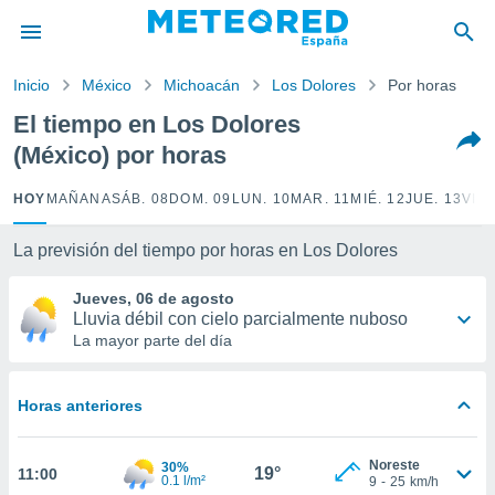
privacidad
o de
Inicio
México
Michoacán
Los Dolores
Por horas
tiempo.com)
borado por
El tiempo en Los Dolores
es para
(México) por horas
ue la
 que se
e calidad.
HOY
MAÑANA
SÁB. 08
DOM. 09
LUN. 10
MAR. 11
MIÉ. 12
JUE. 13
VIE.
eder a este
ediante las
La previsión del tiempo por horas en Los Dolores
opciones:
Jueves, 06 de agosto
ookies y
Lluvia débil con cielo parcialmente nuboso
e forma
La mayor parte del día
d digital
ada, basada
Horas anteriores
mación
ediante
ecnologías
Noreste
30%
19°
11:00
nos permite
0.1 l/m²
9
-
25
km/h