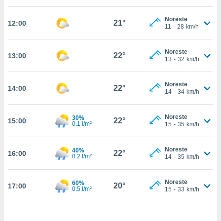
estra
ara seguir
Noreste
e contenido
21°
12:00
11
-
28
km/h
stándares
ACEPTAR
sin coste.
Y
Noreste
CONTINUAR
22°
13:00
 botón
13
-
32
km/h
continuar",
der a la
CONFIGURACIÓN
ndo la
Noreste
22°
14:00
14
-
34
km/h
 de todas
, ya sean
de nuestros
Noreste
30%
22°
15:00
 nos
0.1 l/m²
15
-
35
km/h
 y análisis
tamiento en
Noreste
40%
22°
16:00
0.2 l/m²
14
-
35
km/h
b, así como
un perfil
para
Noreste
60%
20°
17:00
ublicidad y
0.5 l/m²
15
-
33
km/h
do en
 mismo.