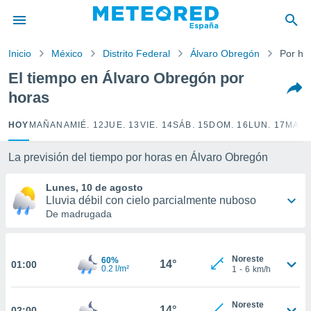
privacidad
o de
Inicio
México
Distrito Federal
Álvaro Obregón
Por ho
tiempo.com)
borado por
El tiempo en Álvaro Obregón por
es para
horas
ue la
 que se
e calidad.
HOY
MAÑANA
MIÉ. 12
JUE. 13
VIE. 14
SÁB. 15
DOM. 16
LUN. 17
MAR.
eder a este
ediante las
La previsión del tiempo por horas en Álvaro Obregón
opciones:
Lunes, 10 de agosto
ookies y
Lluvia débil con cielo parcialmente nuboso
e forma
De madrugada
d digital
ada, basada
Noreste
60%
mación
14°
01:00
0.2 l/m²
1
-
6
km/h
ediante
ecnologías
nos permite
Noreste
14°
02:00