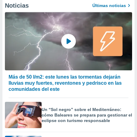
precisa e
Noticias
Últimas noticias
ión mediante
, publicidad
dos,
 publicidad
,
ón de
 desarrollo
s.
tros 1199
Más de 50 l/m2: este lunes las tormentas dejarán
ios
lluvias muy fuertes, reventones y pedrisco en las
comunidades del este
Un “Sol negro” sobre el Mediterráneo:
cómo Baleares se prepara para gestionar el
eclipse con turismo responsable