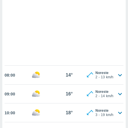
sultar más
 en nuestra
 Cookies
y
ualquier
ento
 botón
ación de
kies
 disponible
e nuestra
.
IVAMENTE,
Noreste
14°
08:00
2
-
13
km/h
as
Noreste
16°
09:00
 a cookies
2
-
14
km/h
 no aceptar
ón de
Noreste
18°
10:00
uedes
3
-
19
km/h
uestro sitio
.com. En