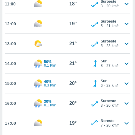
Suroeste
te
18°
11:00
3
-
20
km/h
 de que
talarán
e sean
Suroeste
19°
12:00
para
5
-
21
km/h
a
por el sitio
Suroeste
o se
21°
13:00
5
-
23
km/h
cookies para
nto ni para
Sur
50%
21°
14:00
licidad o
0.1 l/m²
8
-
27
km/h
ado, aunque
Sur
40%
sualizar
20°
15:00
0.3 l/m²
6
-
28
km/h
general no
ada. Puedes
 instalación
Suroeste
30%
20°
16:00
y acceder a
0.1 l/m²
3
-
20
km/h
io web a
ste abono
Noreste
 botón
19°
17:00
7
-
20
km/h
.