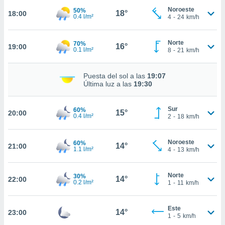
Noroeste
50%
18°
nto,
18:00
0.4 l/m²
4
-
24
km/h
cios
kies,
Norte
70%
16°
19:00
0.1 l/m²
8
-
21
km/h
ores únicos
as similares
nar,
Puesta del sol a las
19:07
rocesar
Última luz a las
19:30
onales como
 este sitio
recciones IP
Sur
60%
15°
20:00
0.4 l/m²
2
-
18
km/h
ficadores de
 posible
s
Noroeste
60%
14°
21:00
 traten tus
1.1 l/m²
4
-
13
km/h
nales en
 interés
go a lo que
Norte
30%
14°
22:00
0.2 l/m²
1
-
11
km/h
nerte. Para
retirar su
ento u
Este
14°
23:00
1
-
5
km/h
 de datos