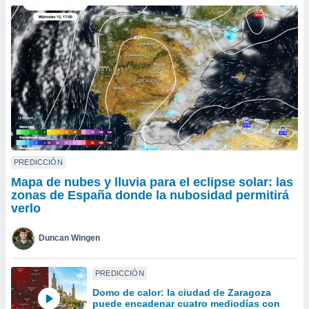
do en
 mismo.
sultar más
 en nuestra
 Cookies
y
ualquier
ento
 botón
ación de
kies
 disponible
PREDICCIÓN
e nuestra
Mapa de nubes y lluvia para el eclipse solar: las
.
zonas de España donde la nubosidad permitirá
verlo
IVAMENTE,
Duncan Wingen
as
 a cookies
PREDICCIÓN
 no aceptar
Domo de calor: la ciudad de Zaragoza
ón de
puede encadenar cuatro mediodías con