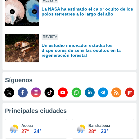
REVISTA
idad
La NASA ha estimado el calor oculto de los
a, utilizar
polos terrestres a lo largo del año
a
 la
da, crear un
REVISTA
personalizar
o, uso de
Un estudio innovador estudia los
dispersores de semillas ocultos en la
a la
regeneración forestal
e contenido
do, medir el
 de la
medir el
Síguenos
 del
 comprender
 través de
s o a través
nación de
Principales ciudades
edentes de
fuentes,
y mejora de
Acoua
Bandraboua
os, uso de
27°
24°
28°
23°
ados con el