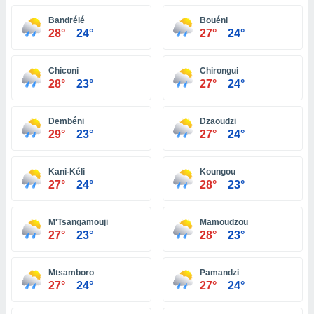
 seleccionar
o.
Bandrélé
Bouéni
28°
24°
27°
24°
calización
precisa e
ión mediante
Chiconi
Chirongui
28°
23°
27°
24°
, publicidad
dos,
Dembéni
Dzaoudzi
 publicidad
29°
23°
27°
24°
,
ón de
 desarrollo
Kani-Kéli
Koungou
s.
27°
24°
28°
23°
tros 1199
ios
M'Tsangamouji
Mamoudzou
27°
23°
28°
23°
Mtsamboro
Pamandzi
27°
24°
27°
24°