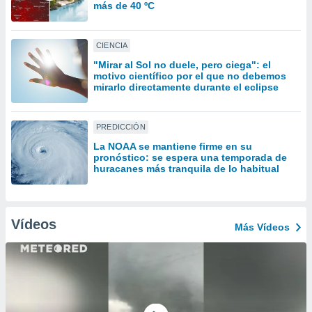
uedes
más de 40 ºC
uestro sitio
.com. En
te
CIENCIA
 de que
"Mirar al Sol no duele, pero ciega": el
talarán
motivo científico por el que no debemos
e sean
mirarlo directamente durante el eclipse
para
a
por el sitio
PREDICCIÓN
o se
La NOAA se mantiene firme en su
cookies para
pronóstico: se espera una temporada de
huracanes más tranquila de lo habitual
nto ni para
licidad o
ado, aunque
Vídeos
Más Vídeos
sualizar
general no
ada. Puedes
 instalación
y acceder a
io web a
ste abono