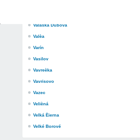
Turèek
V
Valaská Dubová
Valèa
Varín
Vasilov
Vavreèka
Vavrisovo
Vazec
Velièná
Velká Èierna
Velké Borové