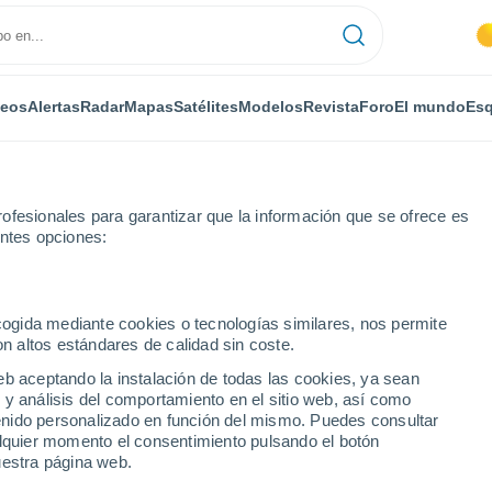
deos
Alertas
Radar
Mapas
Satélites
Modelos
Revista
Foro
El mundo
Esq
ofesionales para garantizar que la información que se ofrece es
entes opciones:
ecogida mediante cookies o tecnologías similares, nos permite
on altos estándares de calidad sin coste.
 ciudades de la Región
eb aceptando la instalación de todas las cookies, ya sean
 y análisis del comportamiento en el sitio web, así como
ntenido personalizado en función del mismo. Puedes consultar
alquier momento el consentimiento pulsando el botón
uestra página web.