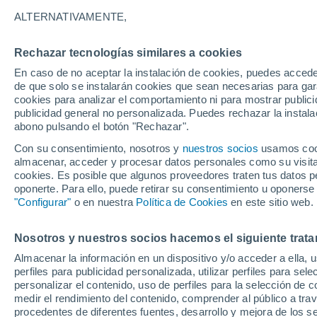
B - J
K - N
O - R
S - V
Z
ALTERNATIVAMENTE,
S
Rechazar tecnologías similares a cookies
Sedliacka Dubová
En caso de no aceptar la instalación de cookies, puedes acced
de que solo se instalarán cookies que sean necesarias para garan
Sihelné
cookies para analizar el comportamiento ni para mostrar publici
publicidad general no personalizada. Puedes rechazar la instala
Skalité
abono pulsando el botón "Rechazar".
Ski centrum Ziar - Dolinky
Con su consentimiento, nosotros y
nuestros socios
usamos cooki
almacenar, acceder y procesar datos personales como su visita e
Ski Grúniky - Sihelné
cookies. Es posible que algunos proveedores traten tus datos pe
oponerte. Para ello, puede retirar su consentimiento u oponerse
Ski Makov
"Configurar"
o en nuestra
Política de Cookies
en este sitio web.
Ski Park Kubínska
Nosotros y nuestros socios hacemos el siguiente trata
Ski Zábava - Hruštín
Almacenar la información en un dispositivo y/o acceder a ella, 
perfiles para publicidad personalizada, utilizar perfiles para sele
Sklabiòa
personalizar el contenido, uso de perfiles para la selección de c
Sklené
medir el rendimiento del contenido, comprender al público a tra
procedentes de diferentes fuentes, desarrollo y mejora de los se