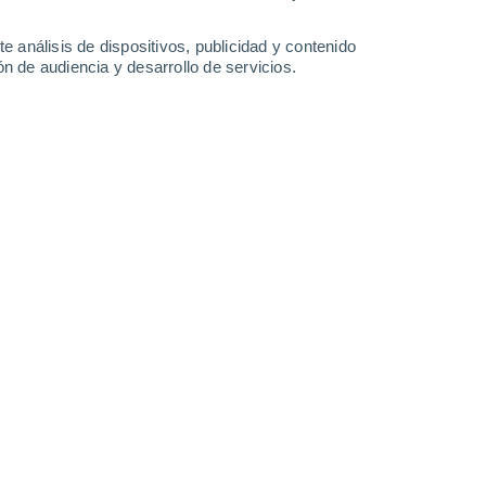
Streèno
e análisis de dispositivos, publicidad y contenido
Suèany
n de audiencia y desarrollo de servicios.
Suja
Súlov - Hradná
Sútovo
Svrèinovec
Turèianske Klaèany
Turèianske Teplice
Turèiansky Ïur
Turzovka
Tvrdosín