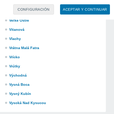
CONFIGURACIÓN
ACEPTAR Y CONTINUAR
Veľké Ostré
Vitanová
Vlachy
Vrátna Malá Fatra
Vrícko
Vrútky
Východná
Vysná Boca
Vysný Kubín
Vysoká Nad Kysucou