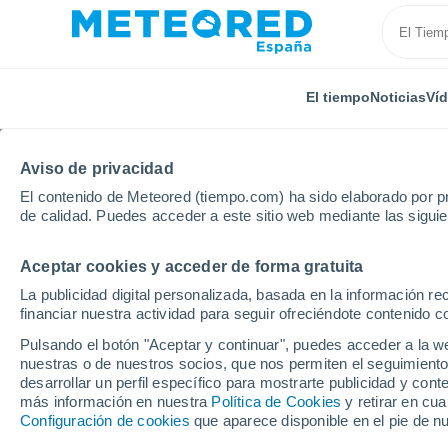
El tiempo
Noticias
Ví
Aviso de privacidad
El contenido de Meteored (tiempo.com) ha sido elaborado por pr
de calidad. Puedes acceder a este sitio web mediante las sigui
Aceptar cookies y acceder de forma gratuita
Inicio
Eslovaquia
Región de Žilina
Localidades
La publicidad digital personalizada, basada en la información r
financiar nuestra actividad para seguir ofreciéndote contenido c
El tiempo en todas las
Pulsando el botón "Aceptar y continuar", puedes acceder a la w
de Žilina
nuestras o de nuestros socios, que nos permiten el seguimiento
desarrollar un perfil específico para mostrarte publicidad y co
más información en nuestra
Política de Cookies
y retirar en cu
Todas las localidades de la Región de Žilina
Configuración de cookies
que aparece disponible en el pie de n