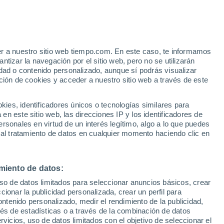
Snowparadise Veľká Rača
er a nuestro sitio web tiempo.com. En este caso, te informamos
tizar la navegación por el sitio web, pero no se utilizarán
Socovce
dad o contenido personalizado, aunque sí podrás visualizar
ción de cookies y acceder a nuestro sitio web a través de este
Stankovany
Stará Bystrica
es, identificadores únicos o tecnologías similares para
n este sitio web, las direcciones IP y los identificadores de
Staskov
rsonales en virtud de un interés legítimo, algo a lo que puedes
 al tratamiento de datos en cualquier momento haciendo clic en
Stiavnièka
Stiavnik
miento de datos:
Straník
uso de datos limitados para seleccionar anuncios básicos, crear
ccionar la publicidad personalizada, crear un perfil para
Stránske
ontenido personalizado, medir el rendimiento de la publicidad,
Stráza
vés de estadísticas o a través de la combinación de datos
rvicios, uso de datos limitados con el objetivo de seleccionar el