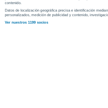
Slovany
contenido.
Datos de localización geográfica precisa e identificación mediant
Slovenské Pravno
personalizados, medición de publicidad y contenido, investigació
Smreèany
Ver nuestros 1199 socios
Sneznica
Snow sun Vadičov
Snowland Valčianska dolina
T
Teplièka Nad Váhom
Terchová
Trstená
Trstené
Turany