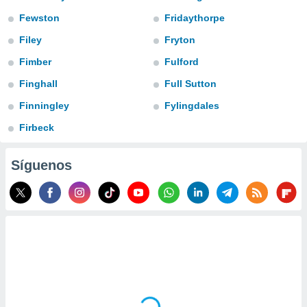
do en
Fewston
Fridaythorpe
 mismo.
Filey
Fryton
sultar más
 en nuestra
Fimber
Fulford
 Cookies
y
ualquier
Finghall
Full Sutton
Finningley
Fylingdales
ento
 botón
Firbeck
ación de
kies
 disponible
Síguenos
e nuestra
.
IVAMENTE,
as
 a cookies
 no aceptar
ón de