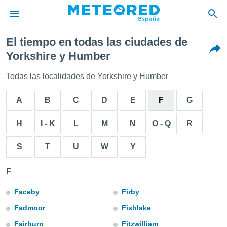
El tiempo en todas las ciudades de
privacidad
Yorkshire y Humber
o de
tiempo.com)
Todas las localidades de Yorkshire y Humber
borado por
es para
A
B
C
D
E
F
G
ue la
 que se
e calidad.
H
I - K
L
M
N
O - Q
R
eder a este
ediante las
S
T
U
W
Y
opciones:
ookies y
F
e forma
Faceby
Firby
d digital
Fadmoor
Fishlake
ada, basada
mación
Fairburn
Fitzwilliam