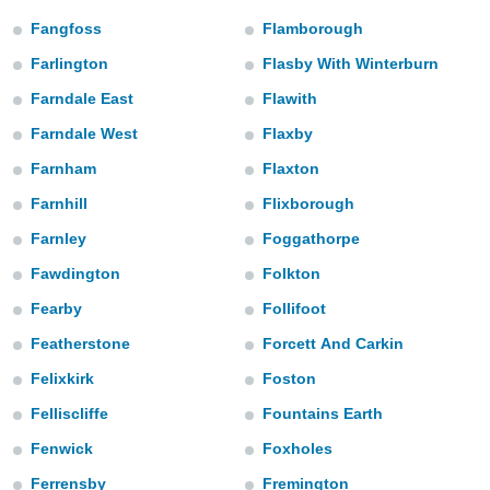
ediante
ecnologías
Fangfoss
Flamborough
nos permite
Farlington
Flasby With Winterburn
estra
ara seguir
Farndale East
Flawith
e contenido
stándares
Farndale West
Flaxby
ACEPTAR
sin coste.
Y
Farnham
Flaxton
CONTINUAR
 botón
Farnhill
Flixborough
continuar",
der a la
CONFIGURACIÓN
Farnley
Foggathorpe
ndo la
 de todas
Fawdington
Folkton
, ya sean
Fearby
Follifoot
de nuestros
 nos
Featherstone
Forcett And Carkin
 y análisis
Felixkirk
Foston
tamiento en
Felliscliffe
Fountains Earth
b, así como
un perfil
Fenwick
Foxholes
para
ublicidad y
Ferrensby
Fremington