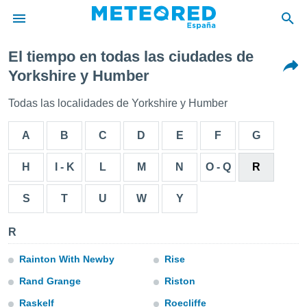
El tiempo en todas las ciudades de
privacidad
Yorkshire y Humber
o de
tiempo.com)
Todas las localidades de Yorkshire y Humber
borado por
es para
A
B
C
D
E
F
G
ue la
 que se
e calidad.
H
I - K
L
M
N
O - Q
R
eder a este
ediante las
S
T
U
W
Y
opciones:
ookies y
R
e forma
Rainton With Newby
Rise
d digital
Rand Grange
Riston
ada, basada
mación
Raskelf
Roecliffe