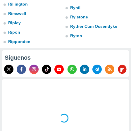
Rillington
do en
Ryhill
 mismo.
Rimswell
Rylstone
sultar más
Ripley
 en nuestra
Ryther Cum Ossendyke
 Cookies
y
Ripon
ualquier
Ryton
Ripponden
ento
 botón
Síguenos
ación de
kies
 disponible
e nuestra
.
IVAMENTE,
as
 a cookies
 no aceptar
ón de