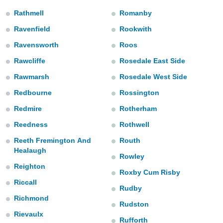
ediante
ecnologías
Rathmell
Romanby
nos permite
Ravenfield
Rookwith
estra
ara seguir
Ravensworth
Roos
e contenido
stándares
Rawcliffe
Rosedale East Side
ACEPTAR
sin coste.
Y
Rawmarsh
Rosedale West Side
CONTINUAR
 botón
Redbourne
Rossington
continuar",
der a la
CONFIGURACIÓN
Redmire
Rotherham
ndo la
 de todas
Reedness
Rothwell
, ya sean
Reeth Fremington And
Routh
de nuestros
Healaugh
 nos
Rowley
Reighton
 y análisis
Roxby Cum Risby
tamiento en
Riccall
Rudby
b, así como
un perfil
Richmond
Rudston
para
Rievaulx
ublicidad y
Rufforth