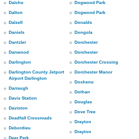
ediante
Dalcho
Dogwood Park
ecnologías
Dalton
Dogwood Park
nos permite
estra
Dalzell
Donalds
ara seguir
e contenido
Daniels
Dongola
stándares
ACEPTAR
Dantzler
Dorchester
sin coste.
Y
CONTINUAR
Danwood
Dorchester
 botón
continuar",
Darlington
Dorchester Crossing
der a la
CONFIGURACIÓN
ndo la
Darlington County Jetport
Dorchester Manor
 de todas
Airport Darlington
Dosheno
, ya sean
de nuestros
Darraugh
Dothan
 nos
Davis Station
Douglas
 y análisis
Daviston
tamiento en
Dove Tree
b, así como
Deadfall Crossroads
Drayton
un perfil
Debordieu
para
Drayton
ublicidad y
Deer Park