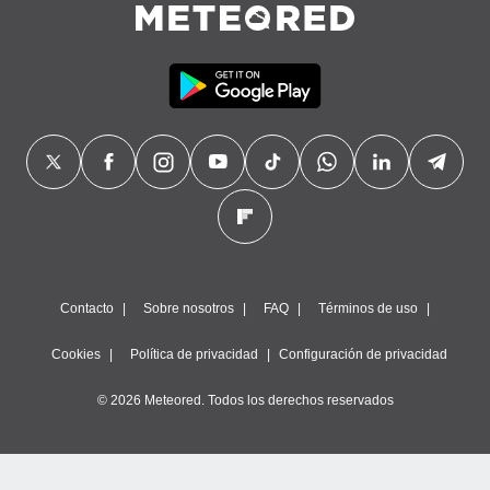
 botón
.
nto,
cios
kies,
ores únicos
as similares
nar,
rocesar
onales como
 este sitio
recciones IP
Contacto
Sobre nosotros
FAQ
Términos de uso
ficadores de
 posible
Cookies
Política de privacidad
Configuración de privacidad
s
 traten tus
© 2026 Meteored. Todos los derechos reservados
nales en
 interés
go a lo que
nerte. Para
retirar su