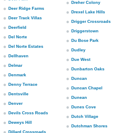
Dreher Colony
do en
Deer Ridge Farms
Drexel Lake Hills
 mismo.
Deer Track Villas
sultar más
Drigger Crossroads
 en nuestra
Deerfield
 Cookies
y
Driggerstown
ualquier
Del Norte
Du Bose Park
Del Norte Estates
ento
Dudley
 botón
Dellhaven
ación de
Due West
kies
Delmar
Dunbarton Oaks
 disponible
Denmark
e nuestra
Duncan
.
Denny Terrace
Duncan Chapel
IVAMENTE,
Dentsville
Dunean
Denver
Dunes Cove
as
Devils Cross Roads
 a cookies
Dutch Village
Deweys Hill
 no aceptar
Dutchman Shores
ón de
Dillard Crossroads