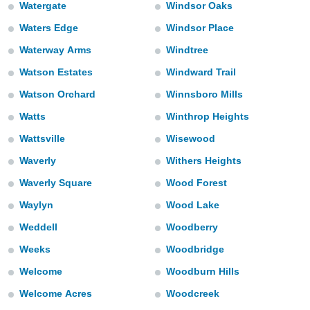
uedes
Watergate
Windsor Oaks
uestro sitio
Waters Edge
Windsor Place
.com. En
te
Waterway Arms
Windtree
 de que
talarán
Watson Estates
Windward Trail
e sean
Watson Orchard
Winnsboro Mills
para
a
Watts
Winthrop Heights
por el sitio
o se
Wattsville
Wisewood
cookies para
Waverly
Withers Heights
nto ni para
Waverly Square
Wood Forest
licidad o
Waylyn
Wood Lake
ado, aunque
Weddell
Woodberry
sualizar
general no
Weeks
Woodbridge
ada. Puedes
 instalación
Welcome
Woodburn Hills
y acceder a
io web a
Welcome Acres
Woodcreek
ste abono