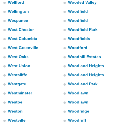
Wellford
Wooded Valley
 botón
.
Wellington
Woodfield
Wespanee
Woodfield
nto,
West Chester
Woodfield Park
cios
West Columbia
Woodfields
kies,
ores únicos
West Greenville
Woodford
as similares
nar,
West Oaks
Woodhill Estates
rocesar
West Union
Woodland Heights
onales como
 este sitio
Westcliffe
Woodland Heights
recciones IP
ficadores de
Westgate
Woodland Park
 posible
Westminster
Woodlawn
s
 traten tus
Westoe
Woodlawn
nales en
 interés
Weston
Woodridge
go a lo que
Westville
Woodruff
nerte. Para
retirar su