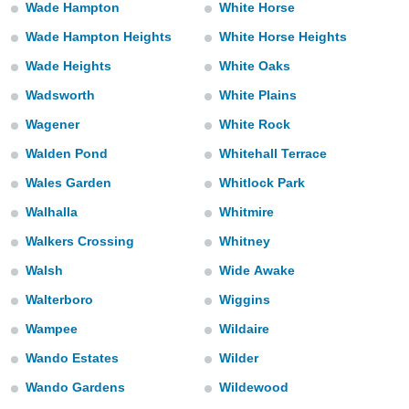
ediante
Wade Hampton
White Horse
ecnologías
Wade Hampton Heights
White Horse Heights
nos permite
estra
Wade Heights
White Oaks
ara seguir
e contenido
Wadsworth
White Plains
stándares
ACEPTAR
Wagener
White Rock
sin coste.
Y
CONTINUAR
Walden Pond
Whitehall Terrace
 botón
continuar",
Wales Garden
Whitlock Park
der a la
CONFIGURACIÓN
ndo la
Walhalla
Whitmire
 de todas
Walkers Crossing
Whitney
, ya sean
de nuestros
Walsh
Wide Awake
 nos
Walterboro
Wiggins
 y análisis
tamiento en
Wampee
Wildaire
b, así como
Wando Estates
Wilder
un perfil
para
Wando Gardens
Wildewood
ublicidad y