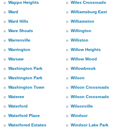
Wappo Heights
Wiles Crossroads
do en
Ward
Williamsburg East
 mismo.
sultar más
Ward Hills
Williamston
 en nuestra
 Cookies
y
Ware Shoals
Willington
ualquier
Warrenville
Williston
ento
Warrington
Willow Heights
 botón
ación de
Warsaw
Willow Wood
kies
Washington Park
Willowbrook
 disponible
e nuestra
Washington Park
Wilson
.
Washington Town
Wilson Crossroads
IVAMENTE,
Wateree
Wilson Crossroads
Waterford
Wilsonville
as
 a cookies
Waterford Place
Windsor
 no aceptar
Waterfored Estates
Windsor Lake Park
ón de