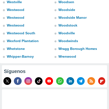
Westville
Woodsen
ento u
Westwood
Woodside
 de datos
er momento
Westwood
Woodside Manor
ic en
Westwood
Woodstock
o en
Westwood South
Woodville
 Cookies
en
eb.
Wexford Plantation
Woodwinds
Whetstone
Wragg Borough Homes
y
socios
Whipper-Barnoy
Wrenwood
el
to de
Síguenos
la
 en un
 y/o acceder
 de datos
ara
 anuncios
ar perfiles