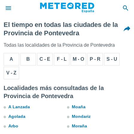
El tiempo en todas las ciudades de la
privacidad
Provincia de Pontevedra
o de
tiempo.com)
Todas las localidades de la Provincia de Pontevedra
borado por
es para
A
B
C - E
F - L
M - O
P - R
S - U
ue la
 que se
e calidad.
V - Z
eder a este
ediante las
Localidades más consultadas de la
opciones:
Provincia de Pontevedra
ookies y
e forma
A Lanzada
Moaña
Agolada
Mondariz
d digital
ada, basada
Arbo
Moraña
mación