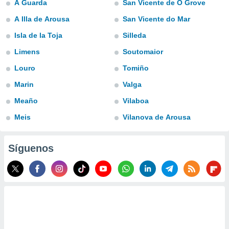
A Guarda
San Vicente de O Grove
do en
A Illa de Arousa
San Vicente do Mar
 mismo.
sultar más
Isla de la Toja
Silleda
 en nuestra
Limens
Soutomaior
 Cookies
y
ualquier
Louro
Tomiño
ento
Marin
Valga
 botón
ación de
Meaño
Vilaboa
kies
Meis
Vilanova de Arousa
 disponible
e nuestra
.
Síguenos
IVAMENTE,
as
 a cookies
 no aceptar
ón de