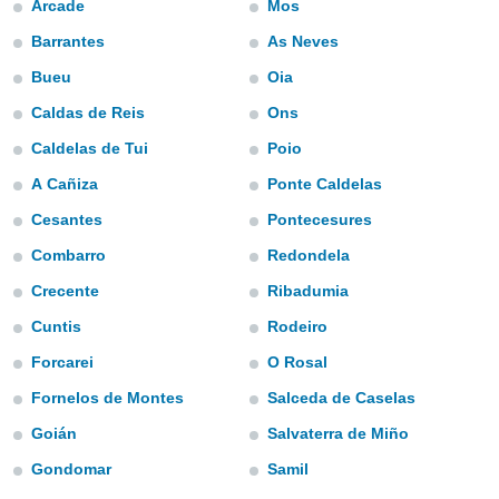
Arcade
Mos
ediante
ecnologías
Barrantes
As Neves
nos permite
estra
Bueu
Oia
ara seguir
e contenido
Caldas de Reis
Ons
stándares
ACEPTAR
Caldelas de Tui
Poio
sin coste.
Y
A Cañiza
Ponte Caldelas
CONTINUAR
 botón
continuar",
Cesantes
Pontecesures
der a la
CONFIGURACIÓN
ndo la
Combarro
Redondela
 de todas
Crecente
Ribadumia
, ya sean
de nuestros
Cuntis
Rodeiro
 nos
Forcarei
O Rosal
 y análisis
Fornelos de Montes
Salceda de Caselas
tamiento en
b, así como
Goián
Salvaterra de Miño
un perfil
para
Gondomar
Samil
ublicidad y