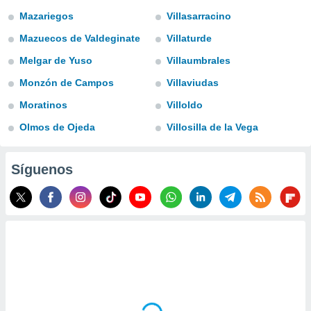
Mazariegos
Villasarracino
do en
 mismo.
Mazuecos de Valdeginate
Villaturde
sultar más
 en nuestra
Melgar de Yuso
Villaumbrales
 Cookies
y
Monzón de Campos
Villaviudas
ualquier
Moratinos
Villoldo
ento
 botón
Olmos de Ojeda
Villosilla de la Vega
ación de
kies
 disponible
Síguenos
e nuestra
.
IVAMENTE,
as
 a cookies
 no aceptar
ón de