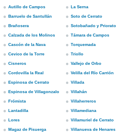
ediante
Autillo de Campos
La Serna
ecnologías
nos permite
Barruelo de Santullán
Soto de Cerrato
estra
ara seguir
Brañosera
Sotobañado y Priorato
e contenido
Calzada de los Molinos
Támara de Campos
stándares
ACEPTAR
sin coste.
Y
Cascón de la Nava
Torquemada
CONTINUAR
 botón
Cevico de la Torre
Triollo
continuar",
der a la
Cisneros
Vallejo de Orbo
CONFIGURACIÓN
ndo la
 de todas
Cordovilla la Real
Velilla del Río Carrión
, ya sean
Espinosa de Cerrato
Villada
de nuestros
 nos
Espinosa de Villagonzalo
Villahán
 y análisis
Frómista
Villaherreros
tamiento en
Lantadilla
Villamediana
b, así como
un perfil
Lores
Villamuriel de Cerrato
para
ublicidad y
Magaz de Pisuerga
Villanueva de Henares