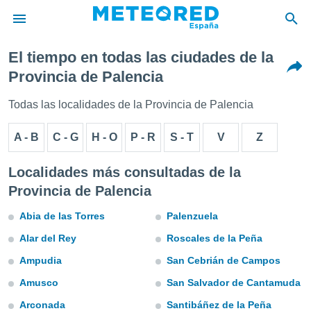
El tiempo en todas las ciudades de la
privacidad
Provincia de Palencia
o de
tiempo.com)
Todas las localidades de la Provincia de Palencia
borado por
es para
A - B
C - G
H - O
P - R
S - T
V
Z
ue la
 que se
e calidad.
Localidades más consultadas de la
eder a este
Provincia de Palencia
ediante las
opciones:
Abia de las Torres
Palenzuela
ookies y
Alar del Rey
Roscales de la Peña
e forma
Ampudia
San Cebrián de Campos
d digital
Amusco
San Salvador de Cantamuda
ada, basada
mación
Arconada
Santibáñez de la Peña