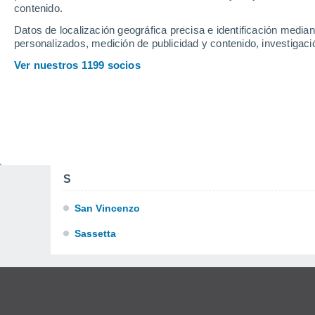
contenido.
P
Datos de localización geográfica precisa e identificación mediant
personalizados, medición de publicidad y contenido, investigació
Piombino
Ver nuestros 1199 socios
Porto Azzurro
R
Rio Marina
Rio Nell'elba
S
San Vincenzo
Sassetta