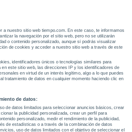
er a nuestro sitio web tiempo.com. En este caso, te informamos
tizar la navegación por el sitio web, pero no se utilizarán
dad o contenido personalizado, aunque sí podrás visualizar
ción de cookies y acceder a nuestro sitio web a través de este
Castagneto Carducci
es, identificadores únicos o tecnologías similares para
Cecina
n este sitio web, las direcciones IP y los identificadores de
Collesalvetti
rsonales en virtud de un interés legítimo, algo a lo que puedes
 al tratamiento de datos en cualquier momento haciendo clic en
miento de datos:
uso de datos limitados para seleccionar anuncios básicos, crear
ccionar la publicidad personalizada, crear un perfil para
ontenido personalizado, medir el rendimiento de la publicidad,
vés de estadísticas o a través de la combinación de datos
Marciana Marina
rvicios, uso de datos limitados con el objetivo de seleccionar el