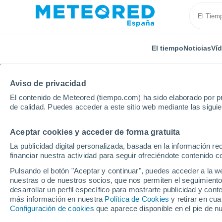
El tiempo
Noticias
Ví
Aviso de privacidad
El contenido de Meteored (tiempo.com) ha sido elaborado por pr
de calidad. Puedes acceder a este sitio web mediante las sigui
Aceptar cookies y acceder de forma gratuita
Inicio
Italia
Provincia de Livorno
Localidades
La publicidad digital personalizada, basada en la información r
financiar nuestra actividad para seguir ofreciéndote contenido c
El tiempo en todas las 
Pulsando el botón "Aceptar y continuar", puedes acceder a la w
de Livorno
nuestras o de nuestros socios, que nos permiten el seguimiento
desarrollar un perfil específico para mostrarte publicidad y co
más información en nuestra
Política de Cookies
y retirar en cu
Todas las localidades de la Provincia de Livorno
Configuración de cookies
que aparece disponible en el pie de n