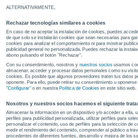
B - S
ALTERNATIVAMENTE,
B
Rechazar tecnologías similares a cookies
Bibbona
En caso de no aceptar la instalación de cookies, puedes acced
de que solo se instalarán cookies que sean necesarias para garan
C
cookies para analizar el comportamiento ni para mostrar publici
publicidad general no personalizada. Puedes rechazar la instala
Campiglia Marittima
abono pulsando el botón "Rechazar".
Con su consentimiento, nosotros y
Campo nell'Elba
nuestros socios
usamos cooki
almacenar, acceder y procesar datos personales como su visita e
Capoliveri
cookies. Es posible que algunos proveedores traten tus datos pe
oponerte. Para ello, puede retirar su consentimiento u oponerse
Capraia Isola
"Configurar"
o en nuestra
Política de Cookies
en este sitio web.
L
Nosotros y nuestros socios hacemos el siguiente trata
Livorno
Almacenar la información en un dispositivo y/o acceder a ella, 
perfiles para publicidad personalizada, utilizar perfiles para sele
M
personalizar el contenido, uso de perfiles para la selección de c
medir el rendimiento del contenido, comprender al público a tra
Marciana
procedentes de diferentes fuentes, desarrollo y mejora de los se