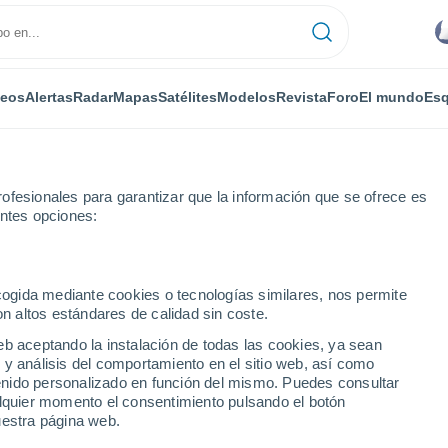
deos
Alertas
Radar
Mapas
Satélites
Modelos
Revista
Foro
El mundo
Esq
ofesionales para garantizar que la información que se ofrece es
entes opciones:
ecogida mediante cookies o tecnologías similares, nos permite
on altos estándares de calidad sin coste.
ciudades de la Provincia
eb aceptando la instalación de todas las cookies, ya sean
 y análisis del comportamiento en el sitio web, así como
ntenido personalizado en función del mismo. Puedes consultar
alquier momento el consentimiento pulsando el botón
uestra página web.