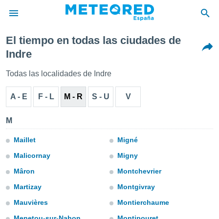
El tiempo en todas las ciudades de
privacidad
Indre
o de
tiempo.com)
Todas las localidades de Indre
borado por
es para
A - E
F - L
M - R
S - U
V
ue la
 que se
e calidad.
M
eder a este
ediante las
Maillet
Migné
opciones:
Malicornay
Migny
ookies y
Mâron
Montchevrier
e forma
Martizay
Montgivray
d digital
Mauvières
Montierchaume
ada, basada
mación
Menetou-sur-Nahon
Montipouret