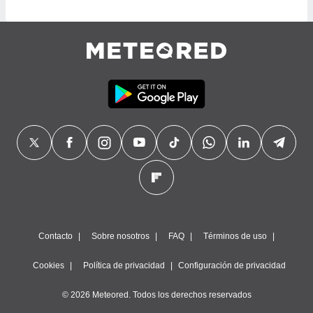
 botón
.
nto,
cios
kies,
ores únicos
as similares
nar,
rocesar
onales como
 este sitio
recciones IP
ficadores de
 posible
s
Contacto
Sobre nosotros
FAQ
Términos de uso
 traten tus
nales en
Cookies
Política de privacidad
Configuración de privacidad
 interés
go a lo que
© 2026 Meteored. Todos los derechos reservados
nerte. Para
retirar su