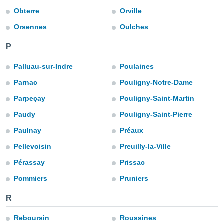
Obterre
Orville
do en
 mismo.
Orsennes
Oulches
sultar más
 en nuestra
P
 Cookies
y
ualquier
Palluau-sur-Indre
Poulaines
ento
Parnac
Pouligny-Notre-Dame
 botón
ación de
Parpeçay
Pouligny-Saint-Martin
kies
Paudy
Pouligny-Saint-Pierre
 disponible
e nuestra
Paulnay
Préaux
.
Pellevoisin
Preuilly-la-Ville
IVAMENTE,
Pérassay
Prissac
Pommiers
Pruniers
as
 a cookies
R
 no aceptar
ón de
Reboursin
Roussines