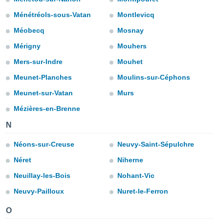
ediante
ecnologías
Ménétréols-sous-Vatan
Montlevicq
nos permite
Méobecq
Mosnay
estra
ara seguir
Mérigny
Mouhers
e contenido
stándares
Mers-sur-Indre
Mouhet
ACEPTAR
sin coste.
Y
Meunet-Planches
Moulins-sur-Céphons
CONTINUAR
 botón
continuar",
Meunet-sur-Vatan
Murs
der a la
CONFIGURACIÓN
Mézières-en-Brenne
ndo la
 de todas
N
, ya sean
de nuestros
Néons-sur-Creuse
Neuvy-Saint-Sépulchre
 nos
Néret
Niherne
 y análisis
Neuillay-les-Bois
Nohant-Vic
tamiento en
b, así como
Neuvy-Pailloux
Nuret-le-Ferron
un perfil
para
O
ublicidad y