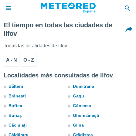
El tiempo en todas las ciudades de
privacidad
Ilfov
o de
tiempo.com)
Todas las localidades de Ilfov
borado por
es para
A - N
O - Z
ue la
 que se
e calidad.
Localidades más consultadas de Ilfov
eder a este
ediante las
Bălteni
Dumitrana
opciones:
Brăneşti
Gagu
ookies y
Buftea
Găneasa
e forma
Buriaş
Ghermăneşti
d digital
Căciulaţi
Glina
ada, basada
mación
Căldăraru
Grădiştea