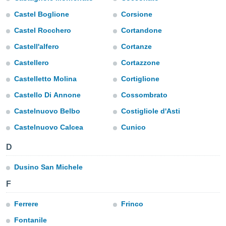
do en
Castel Boglione
Corsione
 mismo.
Castel Rocchero
Cortandone
sultar más
 en nuestra
Castell'alfero
Cortanze
 Cookies
y
ualquier
Castellero
Cortazzone
Castelletto Molina
Cortiglione
ento
 botón
Castello Di Annone
Cossombrato
ación de
kies
Castelnuovo Belbo
Costigliole d'Asti
 disponible
Castelnuovo Calcea
Cunico
e nuestra
.
D
IVAMENTE,
Dusino San Michele
F
as
 a cookies
Ferrere
Frinco
 no aceptar
ón de
Fontanile