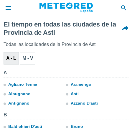
El tiempo en todas las ciudades de la
privacidad
Provincia de Asti
o de
tiempo.com)
Todas las localidades de la Provincia de Asti
borado por
es para
A - L
M - V
ue la
 que se
e calidad.
A
eder a este
ediante las
Agliano Terme
Aramengo
opciones:
Albugnano
Asti
ookies y
Antignano
Azzano D'asti
e forma
B
d digital
ada, basada
Baldichieri D'asti
Bruno
mación