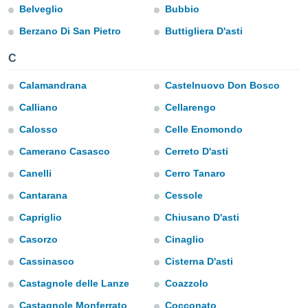
ediante
Belveglio
Bubbio
ecnologías
nos permite
Berzano Di San Pietro
Buttigliera D'asti
estra
ara seguir
C
e contenido
stándares
Calamandrana
Castelnuovo Don Bosco
ACEPTAR
sin coste.
Y
Calliano
Cellarengo
CONTINUAR
 botón
Calosso
Celle Enomondo
continuar",
der a la
CONFIGURACIÓN
Camerano Casasco
Cerreto D'asti
ndo la
 de todas
Canelli
Cerro Tanaro
, ya sean
de nuestros
Cantarana
Cessole
 nos
Capriglio
Chiusano D'asti
 y análisis
Casorzo
Cinaglio
tamiento en
b, así como
Cassinasco
Cisterna D'asti
un perfil
Castagnole delle Lanze
Coazzolo
para
ublicidad y
Castagnole Monferrato
Cocconato