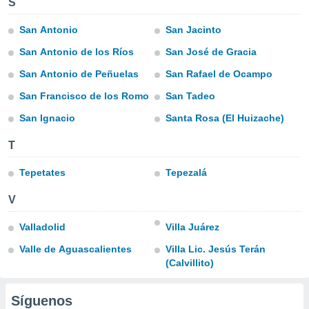
S
do en
San Antonio
San Jacinto
 mismo.
sultar más
San Antonio de los Ríos
San José de Gracia
 en nuestra
 Cookies
y
San Antonio de Peñuelas
San Rafael de Ocampo
ualquier
San Francisco de los Romo
San Tadeo
ento
San Ignacio
Santa Rosa (El Huizache)
 botón
ación de
T
kies
 disponible
Tepetates
Tepezalá
e nuestra
.
V
IVAMENTE,
Valladolid
Villa Juárez
Valle de Aguascalientes
Villa Lic. Jesús Terán
as
(Calvillito)
 a cookies
 no aceptar
Síguenos
ón de