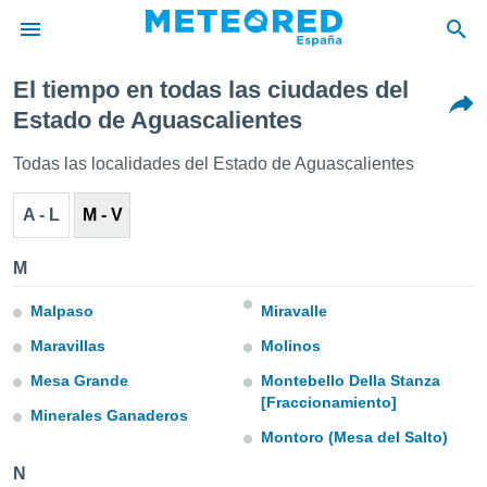
El tiempo en todas las ciudades del
privacidad
Estado de Aguascalientes
o de
tiempo.com)
Todas las localidades del Estado de Aguascalientes
borado por
es para
A - L
M - V
ue la
 que se
e calidad.
M
eder a este
ediante las
Malpaso
Miravalle
opciones:
Maravillas
Molinos
ookies y
Mesa Grande
Montebello Della Stanza
e forma
[Fraccionamiento]
Minerales Ganaderos
d digital
Montoro (Mesa del Salto)
ada, basada
mación
N