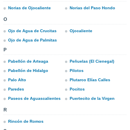
ediante
ecnologías
Norias de Ojocaliente
Norias del Paso Hondo
nos permite
estra
O
ara seguir
e contenido
Ojo de Agua de Crucitas
Ojocaliente
stándares
ACEPTAR
Ojo de Agua de Palmitas
sin coste.
Y
CONTINUAR
 botón
P
continuar",
der a la
Pabellón de Arteaga
Peñuelas (El Cienegal)
CONFIGURACIÓN
ndo la
Pabellón de Hidalgo
Pilotos
 de todas
, ya sean
Palo Alto
Plutarco Elías Calles
de nuestros
 nos
Paredes
Pocitos
Paseos de Aguascalientes
Puertecito de la Virgen
 y análisis
tamiento en
R
b, así como
un perfil
para
Rincón de Romos
ublicidad y