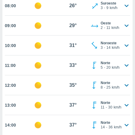
estra
Suroeste
26°
08:00
ara seguir
3
-
9
km/h
e contenido
stándares
ACEPTAR
Oeste
sin coste.
29°
09:00
Y
2
-
11
km/h
CONTINUAR
 botón
continuar",
Noroeste
31°
10:00
der a la
CONFIGURACIÓN
3
-
14
km/h
ndo la
 de todas
, ya sean
Norte
33°
11:00
5
-
20
km/h
de nuestros
 nos
Norte
35°
12:00
 y análisis
8
-
25
km/h
tamiento en
b, así como
un perfil
Norte
37°
13:00
11
-
30
km/h
para
ublicidad y
Norte
37°
14:00
do en
14
-
36
km/h
 mismo.