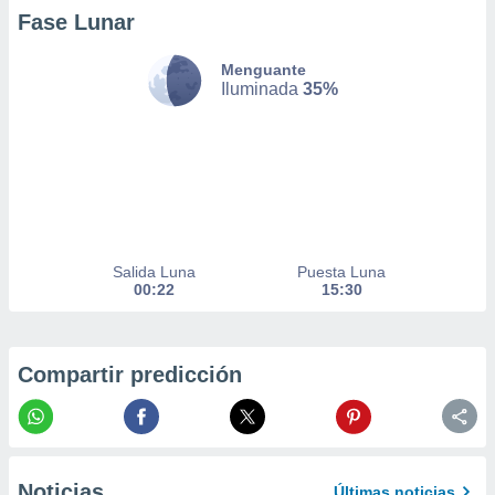
er momento
Fase Lunar
ic en
o en
Menguante
Iluminada
35%
 Cookies
en
eb.
y
socios
el
to de
Salida Luna
Puesta Luna
00:22
15:30
la
 en un
 y/o acceder
 de datos
Compartir predicción
ara
 anuncios
ar perfiles
idad
a, utilizar
a
Noticias
Últimas noticias