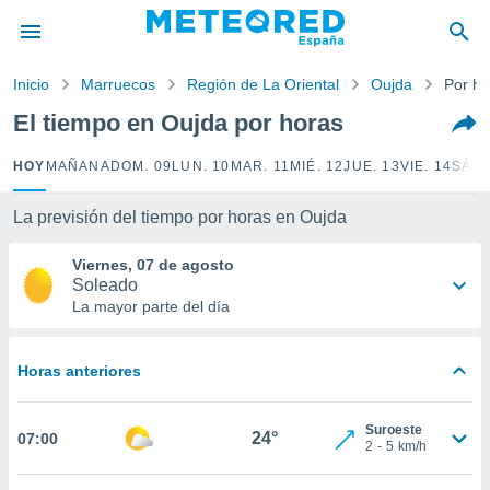
privacidad
o de
Inicio
Marruecos
Región de La Oriental
Oujda
Por ho
tiempo.com)
borado por
El tiempo en Oujda por horas
es para
ue la
HOY
MAÑANA
DOM. 09
LUN. 10
MAR. 11
MIÉ. 12
JUE. 13
VIE. 14
SÁB.
 que se
e calidad.
eder a este
La previsión del tiempo por horas en Oujda
ediante las
opciones:
Viernes, 07 de agosto
Soleado
ookies y
La mayor parte del día
e forma
Horas anteriores
d digital
ada, basada
mación
Suroeste
ediante
24°
07:00
2
-
5
km/h
ecnologías
nos permite