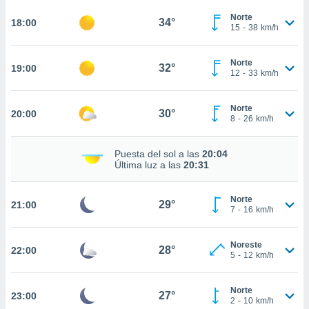
te
 de que
Norte
34°
18:00
15
-
38
km/h
talarán
e sean
para
Norte
32°
19:00
a
12
-
33
km/h
por el sitio
o se
Norte
cookies para
30°
20:00
8
-
26
km/h
nto ni para
licidad o
Puesta del sol a las
20:04
Última luz a las
20:31
ado, aunque
sualizar
Norte
general no
29°
21:00
7
-
16
km/h
ada. Puedes
 instalación
y acceder a
Noreste
28°
22:00
io web a
5
-
12
km/h
ste abono
 botón
Norte
.
27°
23:00
2
-
10
km/h