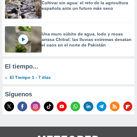
Cultivar sin agua: el reto de la agricultura
precisa e
española ante un futuro más seco
ión mediante
, publicidad
dos,
Una muro súbito de agua, lodo y rocas
 publicidad
arrasa Chitral: las lluvias extremas desatan
,
el caos en el norte de Pakistán
ón de
 desarrollo
s.
El tiempo...
tros 1199
El Tiempo 1 - 7 días
ios
Síguenos