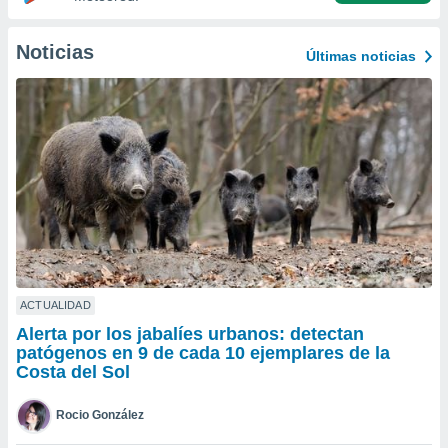
do en
 mismo.
Noticias
Últimas noticias
sultar más
 en nuestra
 Cookies
y
ualquier
ento
 botón
ación de
kies
 disponible
e nuestra
.
ACTUALIDAD
IVAMENTE,
Alerta por los jabalíes urbanos: detectan
patógenos en 9 de cada 10 ejemplares de la
as
Costa del Sol
 a cookies
 no aceptar
Rocio González
ón de