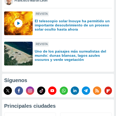
Francisco Martín León
idad
a, utilizar
a
REVISTA
 la
El telescopio solar Inouye ha permitido un
importante descubrimiento de un proceso
da, crear un
solar oculto hasta ahora
personalizar
o, uso de
a la
REVISTA
e contenido
Uno de los paisajes más surrealistas del
do, medir el
mundo: dunas blancas, lagos azules
 de la
oscuros y verde vegetación
medir el
 del
 comprender
 través de
Síguenos
s o a través
nación de
edentes de
fuentes,
y mejora de
Principales ciudades
os, uso de
ados con el