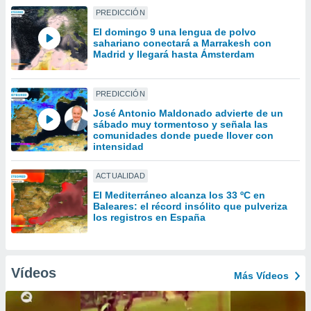
uedes
PREDICCIÓN
uestro sitio
.com. En
El domingo 9 una lengua de polvo
sahariano conectará a Marrakesh con
te
Madrid y llegará hasta Ámsterdam
 de que
talarán
e sean
PREDICCIÓN
para
a
José Antonio Maldonado advierte de un
por el sitio
sábado muy tormentoso y señala las
comunidades donde puede llover con
o se
intensidad
cookies para
nto ni para
ACTUALIDAD
licidad o
El Mediterráneo alcanza los 33 ºC en
Baleares: el récord insólito que pulveriza
ado, aunque
los registros en España
sualizar
general no
ada. Puedes
 instalación
Vídeos
Más Vídeos
y acceder a
io web a
ste abono