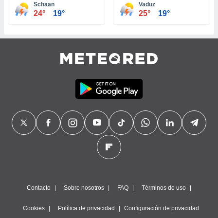
 seleccionar
Schaan
Vaduz
o.
24°
19°
25°
19°
calización
precisa e
ión mediante
, publicidad
dos,
 publicidad
,
ón de
 desarrollo
s.
tros 1199
ios
Contacto
Sobre nosotros
FAQ
Términos de uso
Cookies
Política de privacidad
Configuración de privacidad