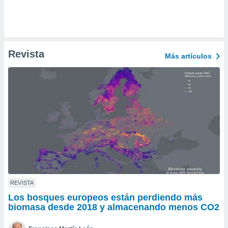
ento u
 de datos
er momento
ic en
Revista
o en
Más artículos
 Cookies
en
eb.
y
socios
el
to de
la
 en un
REVISTA
 y/o acceder
 de datos
Los bosques europeos están perdiendo más
ara
biomasa desde 2018 y almacenando menos CO2
 anuncios
ar perfiles