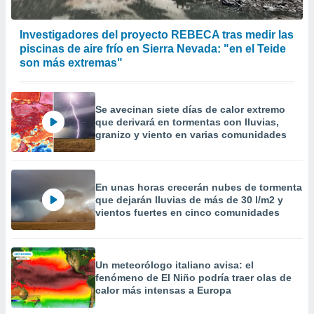
 la
Investigadores del proyecto REBECA tras medir las
da, crear un
piscinas de aire frío en Sierra Nevada: "en el Teide
personalizar
o, uso de
son más extremas"
a la
e contenido
do, medir el
Se avecinan siete días de calor extremo
 de la
que derivará en tormentas con lluvias,
medir el
granizo y viento en varias comunidades
 del
 comprender
 través de
s o a través
En unas horas crecerán nubes de tormenta
nación de
que dejarán lluvias de más de 30 l/m2 y
edentes de
vientos fuertes en cinco comunidades
fuentes,
y mejora de
os, uso de
ados con el
Un meteorólogo italiano avisa: el
 seleccionar
fenómeno de El Niño podría traer olas de
o.
calor más intensas a Europa
calización