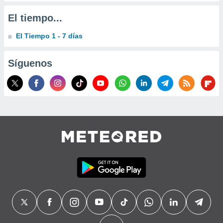
precisa e
ión mediante
El tiempo...
, publicidad
El Tiempo 1 - 7 días
dos,
Síguenos
 publicidad
,
ón de
 desarrollo
s.
tros 1199
ios