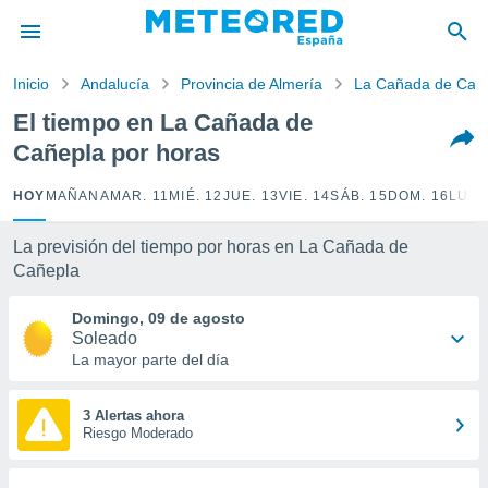
privacidad
o de
Inicio
Andalucía
Provincia de Almería
La Cañada de Cañ
tiempo.com)
borado por
El tiempo en La Cañada de
es para
Cañepla por horas
ue la
 que se
e calidad.
HOY
MAÑANA
MAR. 11
MIÉ. 12
JUE. 13
VIE. 14
SÁB. 15
DOM. 16
LUN.
eder a este
ediante las
La previsión del tiempo por horas en La Cañada de
opciones:
Cañepla
ookies y
Domingo, 09 de agosto
e forma
Soleado
La mayor parte del día
d digital
ada, basada
mación
3 Alertas ahora
ediante
Riesgo Moderado
ecnologías
nos permite