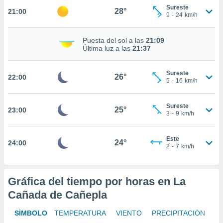
te
Sureste
28°
21:00
 de que
9
-
24
km/h
talarán
e sean
Puesta del sol a las
21:09
para
Última luz a las
21:37
a
por el sitio
o se
Sureste
26°
22:00
cookies para
5
-
16
km/h
nto ni para
Sureste
licidad o
25°
23:00
3
-
9
km/h
ado, aunque
sualizar
Este
24°
24:00
general no
2
-
7
km/h
ada. Puedes
 instalación
y acceder a
Gráfica del tiempo por horas en La
io web a
ste abono
Cañada de Cañepla
 botón
.
SÍMBOLO
TEMPERATURA
VIENTO
PRECIPITACIÓN