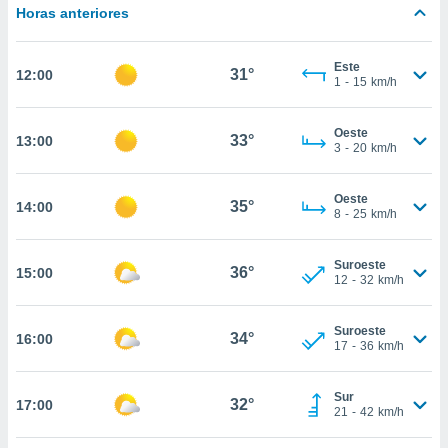
estra
Horas anteriores
ara seguir
e contenido
stándares
Este
ACEPTAR
31°
12:00
sin coste.
1
-
15
km/h
Y
CONTINUAR
 botón
continuar",
Oeste
33°
13:00
3
-
20
km/h
der a la
CONFIGURACIÓN
ndo la
 de todas
Oeste
35°
14:00
, ya sean
8
-
25
km/h
de nuestros
 nos
Suroeste
36°
15:00
12
-
32
km/h
 y análisis
tamiento en
b, así como
Suroeste
34°
16:00
un perfil
17
-
36
km/h
para
ublicidad y
Sur
32°
17:00
21
-
42
km/h
do en
 mismo.