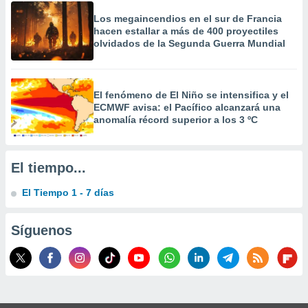
 la
Los megaincendios en el sur de Francia
hacen estallar a más de 400 proyectiles
da, crear un
olvidados de la Segunda Guerra Mundial
personalizar
o, uso de
a la
e contenido
El fenómeno de El Niño se intensifica y el
do, medir el
ECMWF avisa: el Pacífico alcanzará una
 de la
anomalía récord superior a los 3 ºC
medir el
 del
 comprender
 través de
El tiempo...
s o a través
nación de
El Tiempo 1 - 7 días
edentes de
fuentes,
Síguenos
y mejora de
os, uso de
ados con el
 seleccionar
o.
calización