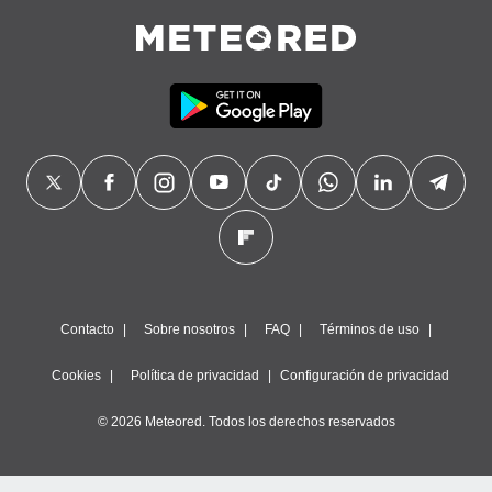
precisa e
ión mediante
, publicidad
dos,
 publicidad
,
ón de
 desarrollo
s.
tros 1199
ios
Contacto
Sobre nosotros
FAQ
Términos de uso
Cookies
Política de privacidad
Configuración de privacidad
© 2026 Meteored. Todos los derechos reservados