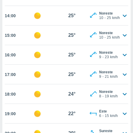
estra
ara seguir
e contenido
Noreste
25°
14:00
10
-
25
km/h
stándares
ACEPTAR
sin coste.
Y
CONTINUAR
Noreste
 botón
25°
15:00
10
-
25
km/h
continuar",
der a la
CONFIGURACIÓN
ndo la
Noreste
25°
16:00
 de todas
9
-
23
km/h
, ya sean
de nuestros
Noreste
 nos
25°
17:00
9
-
21
km/h
 y análisis
tamiento en
Noreste
24°
18:00
b, así como
8
-
19
km/h
un perfil
para
Este
ublicidad y
22°
19:00
6
-
15
km/h
do en
 mismo.
Sureste