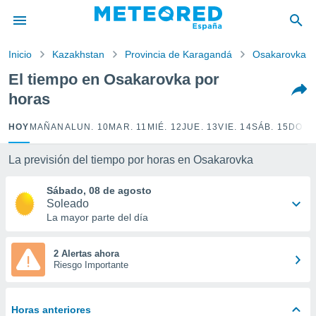
privacidad
o de
Inicio
Kazakhstan
Provincia de Karagandá
Osakarovka
tiempo.com)
borado por
El tiempo en Osakarovka por
es para
horas
ue la
 que se
e calidad.
HOY
MAÑANA
LUN. 10
MAR. 11
MIÉ. 12
JUE. 13
VIE. 14
SÁB. 15
DOM.
eder a este
ediante las
La previsión del tiempo por horas en Osakarovka
opciones:
Sábado, 08 de agosto
ookies y
Soleado
e forma
La mayor parte del día
d digital
ada, basada
2 Alertas ahora
Riesgo Importante
mación
ediante
ecnologías
nos permite
Horas anteriores