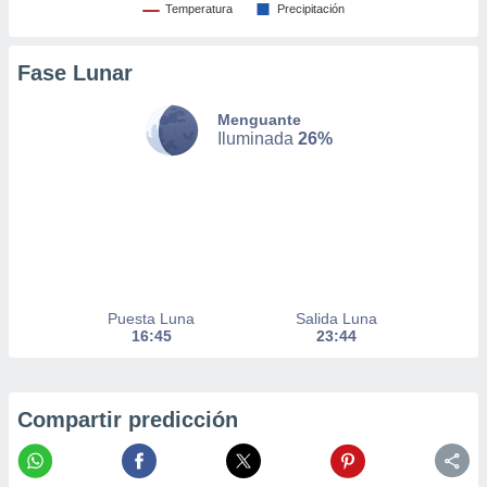
Temperatura
Precipitación
nto,
cios
Fase Lunar
kies,
ores únicos
Menguante
as similares
Iluminada
26%
nar,
rocesar
onales como
 este sitio
recciones IP
ficadores de
 posible
s
 traten tus
Puesta Luna
Salida Luna
16:45
23:44
nales en
 interés
go a lo que
nerte. Para
Compartir predicción
retirar su
ento u
 de datos