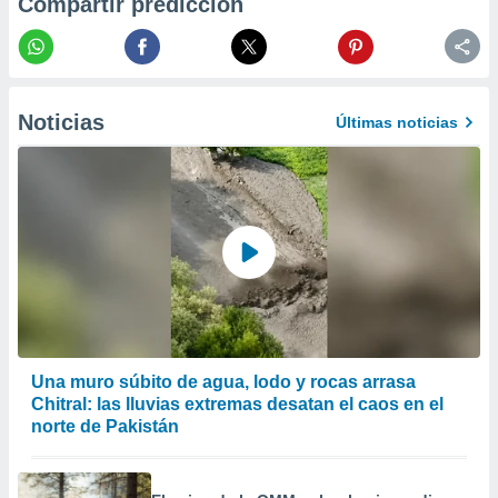
Compartir predicción
er momento
ic en
o en
 Cookies
en
Noticias
eb.
Últimas noticias
y
socios
el
to de
la
 en un
 y/o acceder
 de datos
Una muro súbito de agua, lodo y rocas arrasa
ara
Chitral: las lluvias extremas desatan el caos en el
 anuncios
norte de Pakistán
ar perfiles
idad
a, utilizar
a