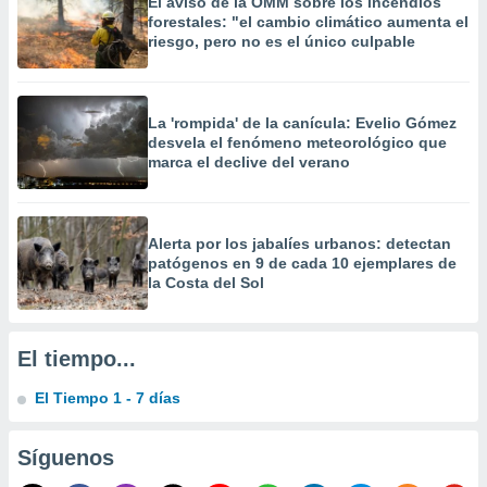
El aviso de la OMM sobre los incendios
 la
forestales: "el cambio climático aumenta el
riesgo, pero no es el único culpable
da, crear un
personalizar
o, uso de
a la
La 'rompida' de la canícula: Evelio Gómez
e contenido
desvela el fenómeno meteorológico que
do, medir el
marca el declive del verano
 de la
medir el
 del
 comprender
Alerta por los jabalíes urbanos: detectan
 través de
patógenos en 9 de cada 10 ejemplares de
s o a través
la Costa del Sol
nación de
edentes de
fuentes,
El tiempo...
y mejora de
os, uso de
El Tiempo 1 - 7 días
ados con el
 seleccionar
o.
Síguenos
calización