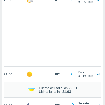
32°
20:00
sultar más
9
-
20
km/h
 en nuestra
 Cookies
y
ualquier
ento
 botón
ación de
kies
 disponible
e nuestra
.
IVAMENTE,
Este
as
30°
21:00
8
-
16
km/h
 a cookies
 no aceptar
Puesta del sol a las
20:31
ón de
Última luz a las
21:03
uedes
uestro sitio
.com. En
Sureste