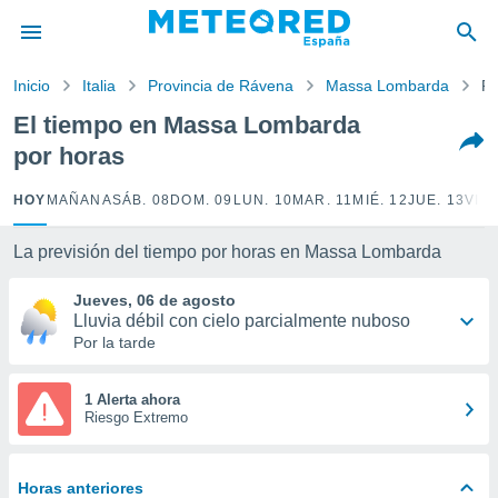
privacidad
o de
Inicio
Italia
Provincia de Rávena
Massa Lombarda
Po
tiempo.com)
borado por
El tiempo en Massa Lombarda
es para
por horas
ue la
 que se
e calidad.
HOY
MAÑANA
SÁB. 08
DOM. 09
LUN. 10
MAR. 11
MIÉ. 12
JUE. 13
VIE.
eder a este
ediante las
La previsión del tiempo por horas en Massa Lombarda
opciones:
Jueves, 06 de agosto
ookies y
Lluvia débil con cielo parcialmente nuboso
e forma
Por la tarde
d digital
ada, basada
1 Alerta ahora
Riesgo Extremo
mación
ediante
ecnologías
nos permite
Horas anteriores