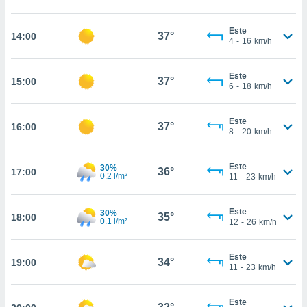
estra
ara seguir
e contenido
Este
37°
14:00
4
-
16
km/h
stándares
ACEPTAR
sin coste.
Y
CONTINUAR
Este
 botón
37°
15:00
6
-
18
km/h
continuar",
der a la
CONFIGURACIÓN
ndo la
Este
37°
16:00
 de todas
8
-
20
km/h
, ya sean
de nuestros
Este
30%
 nos
36°
17:00
0.2 l/m²
11
-
23
km/h
 y análisis
tamiento en
Este
30%
35°
18:00
b, así como
0.1 l/m²
12
-
26
km/h
un perfil
para
Este
ublicidad y
34°
19:00
11
-
23
km/h
do en
 mismo.
Este