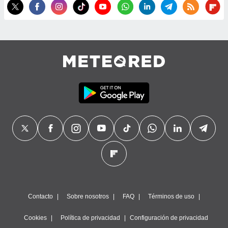
precisa e
ión mediante
, publicidad
dos,
 publicidad
,
ón de
 desarrollo
s.
tros 1199
ios
Contacto
Sobre nosotros
FAQ
Términos de uso
Cookies
Política de privacidad
Configuración de privacidad