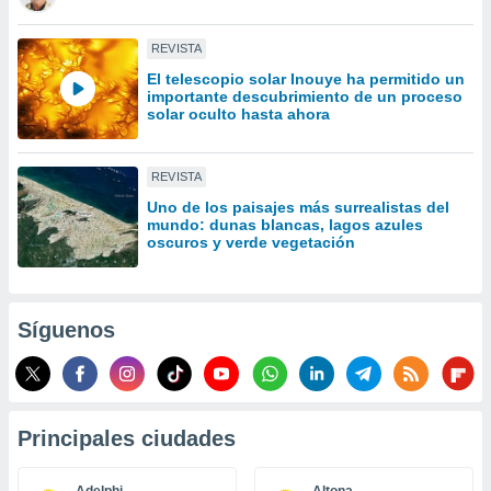
idad
a, utilizar
REVISTA
a
 la
El telescopio solar Inouye ha permitido un
importante descubrimiento de un proceso
solar oculto hasta ahora
da, crear un
personalizar
o, uso de
REVISTA
a la
e contenido
Uno de los paisajes más surrealistas del
do, medir el
mundo: dunas blancas, lagos azules
oscuros y verde vegetación
 de la
medir el
 del
 comprender
 través de
Síguenos
s o a través
nación de
edentes de
fuentes,
y mejora de
Principales ciudades
os, uso de
ados con el