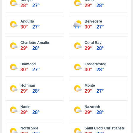
Adelphi
Altona
 seleccionar
28°
27°
29°
28°
o.
calización
precisa e
Anguilla
Belvedere
ión mediante
30°
27°
30°
27°
, publicidad
Charlotte Amalie
Coral Bay
29°
28°
29°
28°
dos,
 publicidad
,
Diamond
Frederiksted
ón de
30°
27°
30°
28°
 desarrollo
s.
Hoffman
Monte
tros 1199
29°
28°
29°
27°
ios
Nadir
Nazareth
29°
28°
29°
28°
North Side
Saint Croix Christiansted