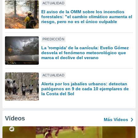
uedes
ACTUALIDAD
uestro sitio
El aviso de la OMM sobre los incendios
.com. En
forestales: "el cambio climático aumenta el
te
riesgo, pero no es el único culpable
 de que
talarán
e sean
PREDICCIÓN
para
La 'rompida' de la canícula: Evelio Gómez
a
desvela el fenómeno meteorológico que
por el sitio
marca el declive del verano
o se
cookies para
ACTUALIDAD
nto ni para
licidad o
Alerta por los jabalíes urbanos: detectan
patógenos en 9 de cada 10 ejemplares de
la Costa del Sol
ado, aunque
sualizar
general no
ada. Puedes
Vídeos
 instalación
Más Vídeos
y acceder a
io web a
ste abono