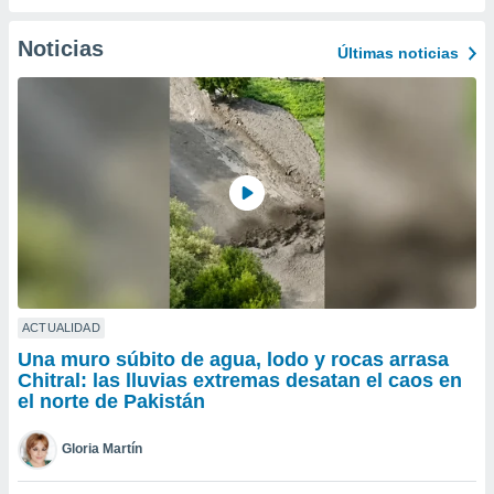
do en
Noticias
 mismo.
Últimas noticias
sultar más
 en nuestra
 Cookies
y
ualquier
ento
 botón
ación de
kies
 disponible
e nuestra
.
ACTUALIDAD
IVAMENTE,
Una muro súbito de agua, lodo y rocas arrasa
Chitral: las lluvias extremas desatan el caos en
el norte de Pakistán
as
 a cookies
Gloria Martín
 no aceptar
ón de