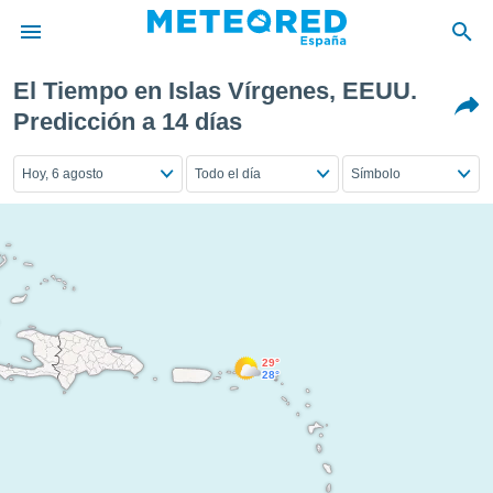
El Tiempo en Islas Vírgenes, EEUU.
privacidad
Predicción a 14 días
o de
tiempo.com)
Hoy, 6 agosto
Todo el día
Símbolo
borado por
es para
ue la
 que se
e calidad.
eder a este
ediante las
opciones:
ookies y
29°
28°
e forma
d digital
ada, basada
mación