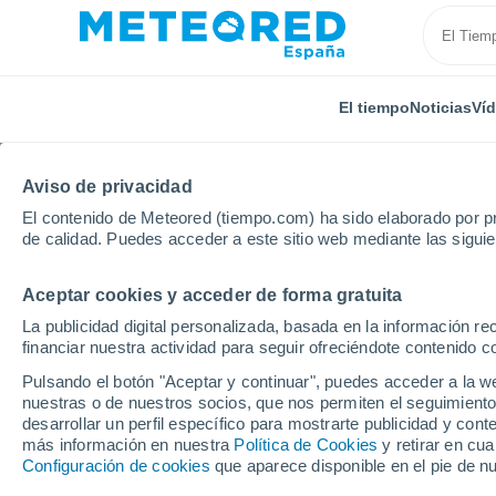
El tiempo
Noticias
Ví
Aviso de privacidad
El contenido de Meteored (tiempo.com) ha sido elaborado por pr
de calidad. Puedes acceder a este sitio web mediante las sigui
Aceptar cookies y acceder de forma gratuita
Inicio
Islas Cook
La publicidad digital personalizada, basada en la información r
financiar nuestra actividad para seguir ofreciéndote contenido c
El Tiempo en Islas Cook
Pulsando el botón "Aceptar y continuar", puedes acceder a la w
nuestras o de nuestros socios, que nos permiten el seguimiento
desarrollar un perfil específico para mostrarte publicidad y co
Hoy, 6 agosto
Todo el día
Símbolo
más información en nuestra
Política de Cookies
y retirar en cu
Configuración de cookies
que aparece disponible en el pie de n