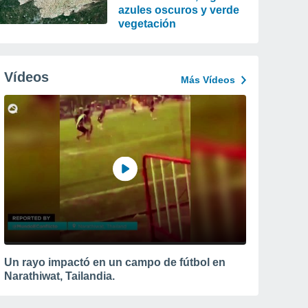
azules oscuros y verde
vegetación
Vídeos
Más Vídeos
Un rayo impactó en un campo de fútbol en
Narathiwat, Tailandia.