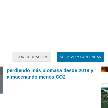
ACTUALIDAD
A
Una muro súbito de agua, lodo y rocas arrasa
El
Chitral: las lluvias extremas desatan el caos en
fo
el norte de Pakistán
ri
Francisco Martín León
REVISTA
CONFIGURACIÓN
ACEPTAR Y CONTINUAR
Los bosques europeos están
perdiendo más biomasa desde 2018 y
almacenando menos CO2