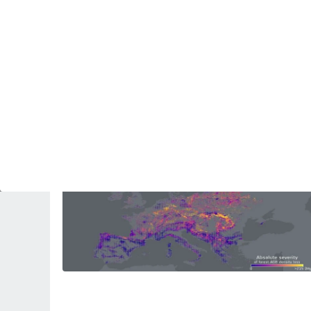
PLANTAS
Cultivar sin agua: el reto de la agricultura
española ante un futuro más seco
Revista