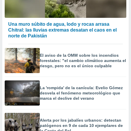
Una muro súbito de agua, lodo y rocas arrasa
Chitral: las lluvias extremas desatan el caos en el
norte de Pakistán
El aviso de la OMM sobre los incendios
forestales: "el cambio climático aumenta el
riesgo, pero no es el único culpable
La 'rompida' de la canícula: Evelio Gómez
desvela el fenómeno meteorológico que
marca el declive del verano
Alerta por los jabalíes urbanos: detectan
patógenos en 9 de cada 10 ejemplares de
la Costa del Sol