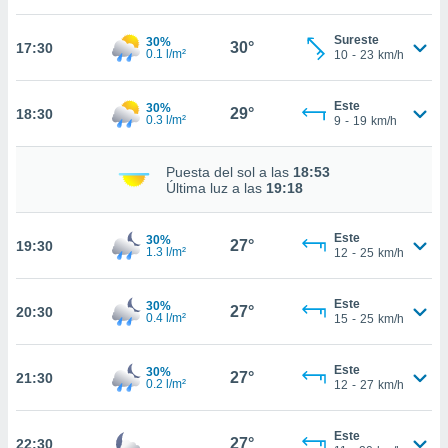
nto,
Sureste
30%
30°
17:30
0.1 l/m²
10
-
23
km/h
cios
kies,
ores únicos
Este
30%
29°
18:30
0.3 l/m²
as similares
9
-
19
km/h
nar,
rocesar
Puesta del sol a las
18:53
onales como
Última luz a las
19:18
 este sitio
recciones IP
ficadores de
Este
30%
27°
19:30
1.3 l/m²
12
-
25
km/h
 posible
s
 traten tus
Este
30%
27°
nales en
20:30
0.4 l/m²
15
-
25
km/h
 interés
go a lo que
nerte. Para
Este
30%
27°
21:30
0.2 l/m²
12
-
27
km/h
retirar su
ento u
Este
27°
22:30
 de datos