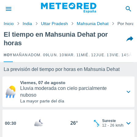
privacidad
o de
Inicio
India
Uttar Pradesh
Mahsunia Dehat
Por horas
tiempo.com)
borado por
El tiempo en Mahsunia Dehat por
es para
horas
ue la
 que se
e calidad.
HOY
MAÑANA
DOM. 09
LUN. 10
MAR. 11
MIÉ. 12
JUE. 13
VIE. 14
SÁB.
eder a este
ediante las
La previsión del tiempo por horas en Mahsunia Dehat
opciones:
Viernes, 07 de agosto
ookies y
Lluvia moderada con cielo parcialmente
e forma
nuboso
La mayor parte del día
d digital
ada, basada
mación
Sureste
ediante
26°
00:30
12
-
26
km/h
ecnologías
nos permite