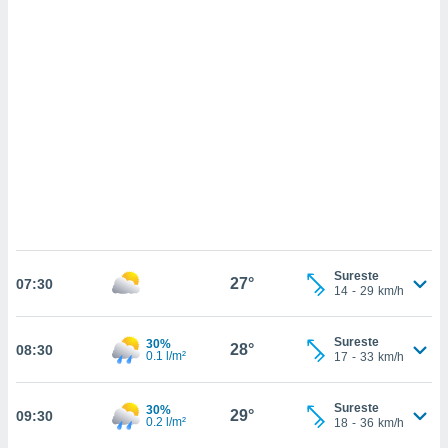
sultar más
 en nuestra
 Cookies
y
ualquier
ento
 botón
ación de
kies
 disponible
e nuestra
.
IVAMENTE,
Sureste
27°
07:30
14
-
29
km/h
as
 a cookies
Sureste
30%
28°
08:30
0.1 l/m²
17
-
33
km/h
 no aceptar
ón de
uedes
Sureste
30%
29°
09:30
uestro sitio
0.2 l/m²
18
-
36
km/h
.com. En