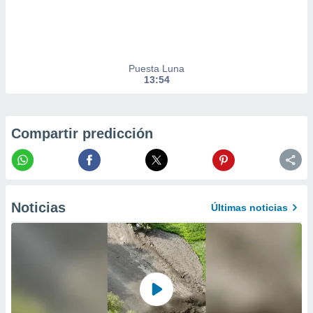
precisa e
ión mediante
, publicidad
Puesta Luna
dos,
13:54
 publicidad
,
ón de
 desarrollo
Compartir predicción
s.
tros 1199
ios
Noticias
Últimas noticias