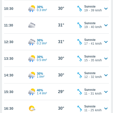
te
 de que
Sureste
30%
30°
10:30
0.3 l/m²
19
-
39
km/h
talarán
e sean
para
Sureste
31°
11:30
a
19
-
40
km/h
por el sitio
o se
cookies para
Sureste
30%
31°
12:30
0.2 l/m²
17
-
41
km/h
nto ni para
licidad o
Sureste
30%
30°
13:30
0.5 l/m²
15
-
35
km/h
ado, aunque
sualizar
Sureste
general no
30%
30°
14:30
1 l/m²
12
-
32
km/h
ada. Puedes
 instalación
y acceder a
Sureste
40%
29°
15:30
io web a
1.4 l/m²
11
-
31
km/h
ste abono
 botón
Sureste
.
30°
16:30
11
-
25
km/h