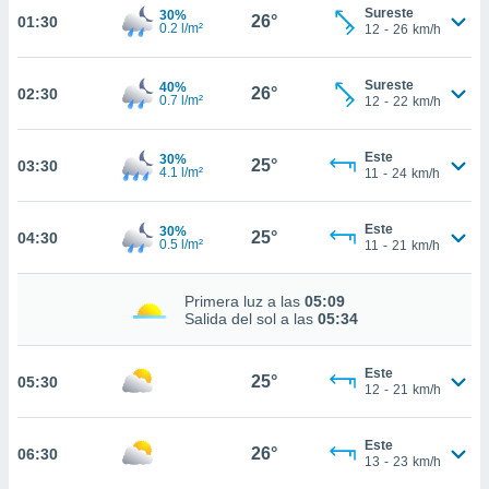
estra
Sureste
30%
26°
01:30
ara seguir
0.2 l/m²
12
-
26
km/h
e contenido
stándares
ACEPTAR
Sureste
40%
sin coste.
26°
02:30
Y
0.7 l/m²
12
-
22
km/h
CONTINUAR
 botón
continuar",
Este
30%
25°
der a la
03:30
CONFIGURACIÓN
4.1 l/m²
11
-
24
km/h
ndo la
 de todas
, ya sean
Este
30%
25°
04:30
0.5 l/m²
11
-
21
km/h
de nuestros
 nos
Primera luz a las
05:09
 y análisis
Salida del sol a las
05:34
tamiento en
b, así como
un perfil
Este
25°
05:30
12
-
21
km/h
para
ublicidad y
Este
26°
06:30
do en
13
-
23
km/h
 mismo.