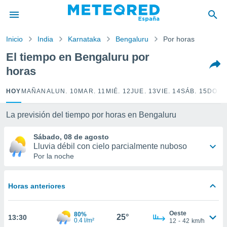
privacidad
o de
Inicio
India
Karnataka
Bengaluru
Por horas
tiempo.com)
borado por
El tiempo en Bengaluru por
es para
horas
ue la
 que se
e calidad.
HOY
MAÑANA
LUN. 10
MAR. 11
MIÉ. 12
JUE. 13
VIE. 14
SÁB. 15
DOM.
eder a este
ediante las
La previsión del tiempo por horas en Bengaluru
opciones:
Sábado, 08 de agosto
ookies y
Lluvia débil con cielo parcialmente nuboso
e forma
Por la noche
d digital
ada, basada
Horas anteriores
mación
ediante
ecnologías
Oeste
80%
25°
13:30
nos permite
0.4 l/m²
12
-
42
km/h