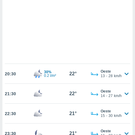
sultar más
 en nuestra
 Cookies
y
ualquier
ento
 botón
ación de
kies
 disponible
e nuestra
.
Oeste
30%
22°
20:30
0.2 l/m²
13
-
28
km/h
IVAMENTE,
Oeste
22°
21:30
as
14
-
27
km/h
 a cookies
 no aceptar
Oeste
21°
22:30
ón de
15
-
30
km/h
uedes
uestro sitio
.com. En
Oeste
21°
23:30