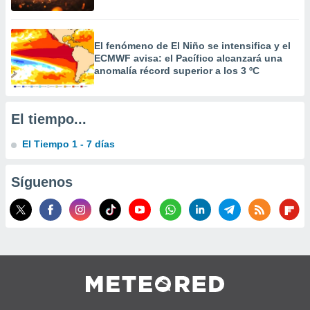
 la
da, crear un
El fenómeno de El Niño se intensifica y el
personalizar
ECMWF avisa: el Pacífico alcanzará una
o, uso de
anomalía récord superior a los 3 ºC
a la
e contenido
do, medir el
 de la
El tiempo...
medir el
 del
El Tiempo 1 - 7 días
 comprender
 través de
s o a través
Síguenos
nación de
edentes de
fuentes,
y mejora de
os, uso de
ados con el
 seleccionar
o.
calización