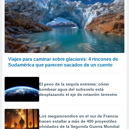
er momento
ic en
o en
 Cookies
en
eb.
y
socios
el
Viajes para caminar sobre glaciares: 4 rincones de
to de
Sudamérica que parecen sacados de un cuento
la
 en un
El peso de la sequía extrema: cómo
 y/o acceder
bombear agua del subsuelo está
 de datos
desplazando el eje de rotación terrestre
ara
 anuncios
ar perfiles
Los megaincendios en el sur de Francia
idad
hacen estallar a más de 400 proyectiles
a, utilizar
olvidados de la Segunda Guerra Mundial
a