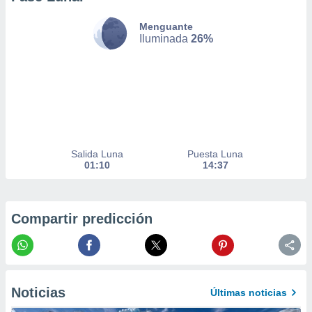
nto,
Menguante
Iluminada
26%
cios
kies,
ores únicos
as similares
nar,
rocesar
onales como
 este sitio
recciones IP
Salida Luna
Puesta Luna
ficadores de
01:10
14:37
 posible
s
 traten tus
nales en
Compartir predicción
 interés
go a lo que
nerte. Para
retirar su
ento u
Noticias
Últimas noticias
 de datos