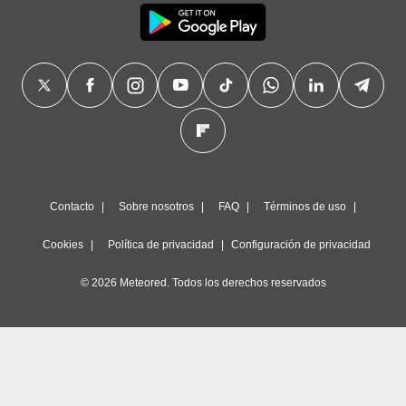
precisa e
ión mediante
, publicidad
dos,
 publicidad
,
ón de
 desarrollo
s.
Contacto
Sobre nosotros
FAQ
Términos de uso
tros 1199
ios
Cookies
Política de privacidad
Configuración de privacidad
© 2026 Meteored. Todos los derechos reservados