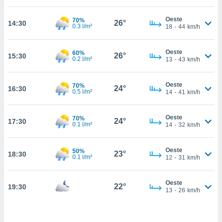
estra
ara seguir
Oeste
70%
e contenido
26°
14:30
0.3 l/m²
18
-
44
km/h
stándares
ACEPTAR
sin coste.
Y
Oeste
60%
CONTINUAR
26°
15:30
 botón
0.2 l/m²
13
-
43
km/h
continuar",
der a la
CONFIGURACIÓN
ndo la
Oeste
70%
24°
16:30
0.5 l/m²
14
-
41
km/h
 de todas
, ya sean
de nuestros
Oeste
70%
24°
17:30
 nos
0.1 l/m²
14
-
32
km/h
 y análisis
tamiento en
Oeste
50%
23°
18:30
0.1 l/m²
12
-
31
km/h
b, así como
un perfil
para
Oeste
22°
19:30
ublicidad y
13
-
26
km/h
do en
 mismo.