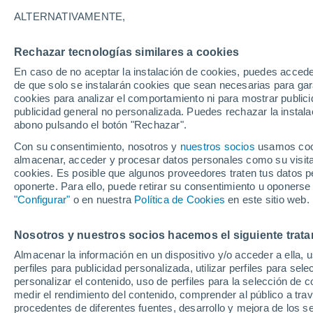
Gráfica del tiempo por horas en I
ALTERNATIVAMENTE,
SÍMBOLO
TEMPERATURA
Rechazar tecnologías similares a cookies
En caso de no aceptar la instalación de cookies, puedes acced
00
03
06
09
12
15
18
21
00
03
06
09
de que solo se instalarán cookies que sean necesarias para garan
cookies para analizar el comportamiento ni para mostrar publici
publicidad general no personalizada. Puedes rechazar la instala
abono pulsando el botón "Rechazar".
25°
25°
25°
Con su consentimiento, nosotros y
nuestros socios
usamos cooki
24°
almacenar, acceder y procesar datos personales como su visita e
cookies. Es posible que algunos proveedores traten tus datos pe
22°
oponerte. Para ello, puede retirar su consentimiento u oponerse
21°
21°
21°
"Configurar"
o en nuestra
Política de Cookies
en este sitio web.
20°
19°
19°
Nosotros y nuestros socios hacemos el siguiente trata
Almacenar la información en un dispositivo y/o acceder a ella, 
perfiles para publicidad personalizada, utilizar perfiles para sele
1.1
personalizar el contenido, uso de perfiles para la selección de c
medir el rendimiento del contenido, comprender al público a tra
0.4
procedentes de diferentes fuentes, desarrollo y mejora de los se