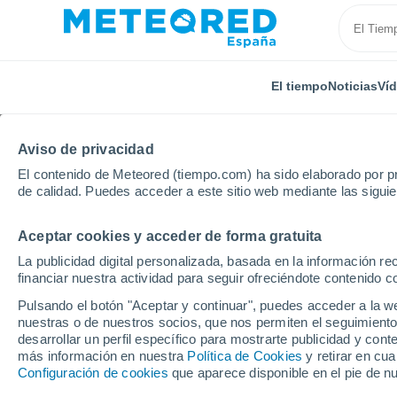
El tiempo
Noticias
Ví
Aviso de privacidad
El contenido de Meteored (tiempo.com) ha sido elaborado por pr
de calidad. Puedes acceder a este sitio web mediante las sigui
Aceptar cookies y acceder de forma gratuita
Inicio
País Vasco
Vizcaya
Ibarrangelu-Elejalde
La publicidad digital personalizada, basada en la información r
financiar nuestra actividad para seguir ofreciéndote contenido c
El tiempo en Ibarrange
Pulsando el botón "Aceptar y continuar", puedes acceder a la w
nuestras o de nuestros socios, que nos permiten el seguimiento
desarrollar un perfil específico para mostrarte publicidad y co
El Tiempo 1 - 7 días
Por horas
más información en nuestra
Política de Cookies
y retirar en cu
Configuración de cookies
que aparece disponible en el pie de n