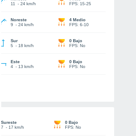
11
-
24 km/h
FPS:
15-25
Noreste
4 Medio
9
-
24 km/h
FPS:
6-10
Sur
0 Bajo
5
-
18 km/h
FPS:
No
Este
0 Bajo
4
-
13 km/h
FPS:
No
Sureste
0 Bajo
7
-
17 km/h
FPS:
No