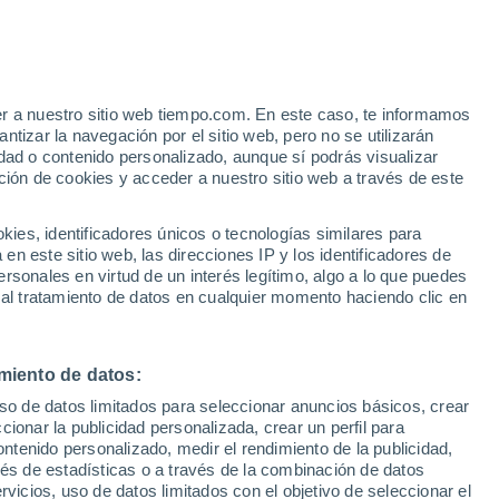
barrangelu-Elejalde
VIENTO
PRECIPITACIÓN
er a nuestro sitio web tiempo.com. En este caso, te informamos
12
15
18
21
00
03
06
09
12
15
18
21
00
tizar la navegación por el sitio web, pero no se utilizarán
dad o contenido personalizado, aunque sí podrás visualizar
ción de cookies y acceder a nuestro sitio web a través de este
25°
es, identificadores únicos o tecnologías similares para
25°
24°
24°
n este sitio web, las direcciones IP y los identificadores de
24°
23°
23°
23°
rsonales en virtud de un interés legítimo, algo a lo que puedes
22°
22°
 al tratamiento de datos en cualquier momento haciendo clic en
21°
20°
19°
miento de datos:
uso de datos limitados para seleccionar anuncios básicos, crear
ccionar la publicidad personalizada, crear un perfil para
ontenido personalizado, medir el rendimiento de la publicidad,
vés de estadísticas o a través de la combinación de datos
0.5
rvicios, uso de datos limitados con el objetivo de seleccionar el