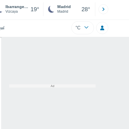
Ibarrangelu-Elejalde
Madrid
Barcelona
19°
28°
Vizcaya
Madrid
Barcelona
°C
uí