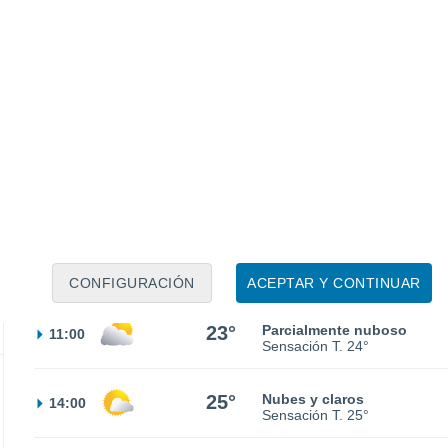
Sensación T.
22°
30%
21°
Lluvia débil
02:00
0.5 l/m²
Sensación T.
21°
20°
Nubes y claros
05:00
Sensación T.
20°
19°
Nubes y claros
08:00
Sensación T.
19°
CONFIGURACIÓN
ACEPTAR Y CONTINUAR
23°
Parcialmente nuboso
11:00
Sensación T.
24°
25°
Nubes y claros
14:00
Sensación T.
25°