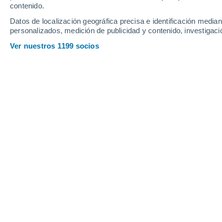
Sábado
8
Domingo
9
contenido.
Datos de localización geográfica precisa e identificación mediant
personalizados, medición de publicidad y contenido, investigació
Ver nuestros 1199 socios
La previsión del tiempo por horas en
SÁBADO, 08 DE AGOSTO
2 Alertas ahora
Riesgo Importante
Por la noche
Chubascos tormentosos con
cielo parcialmente nuboso
Salida del sol a las
07:07
Puesta del sol a las
21:23
Primera luz a las
06:36
Última luz a las
21:55