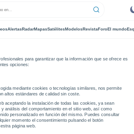
deos
Alertas
Radar
Mapas
Satélites
Modelos
Revista
Foro
El mundo
Esq
ofesionales para garantizar que la información que se ofrece es
entes opciones:
Por horas
ecogida mediante cookies o tecnologías similares, nos permite
on altos estándares de calidad sin coste.
lu-Elejalde por horas
eb aceptando la instalación de todas las cookies, ya sean
 y análisis del comportamiento en el sitio web, así como
ntenido personalizado en función del mismo. Puedes consultar
alquier momento el consentimiento pulsando el botón
uestra página web.