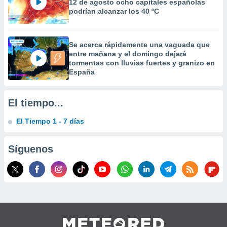
12 de agosto ocho capitales españolas
precisa e
podrían alcanzar los 40 ºC
ión mediante
, publicidad
Se acerca rápidamente una vaguada que
entre mañana y el domingo dejará
dos,
tormentas con lluvias fuertes y granizo en
 publicidad
España
,
ón de
 desarrollo
El tiempo...
s.
tros 1199
El Tiempo 1 - 7 días
ios
Síguenos