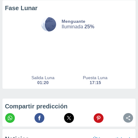
er momento
Fase Lunar
ic en
o en
Menguante
Iluminada
25%
 Cookies
en
eb.
y
socios
el
to de
Salida Luna
Puesta Luna
01:20
17:15
la
 en un
 y/o acceder
 de datos
Compartir predicción
ara
 anuncios
ar perfiles
idad
a, utilizar
a