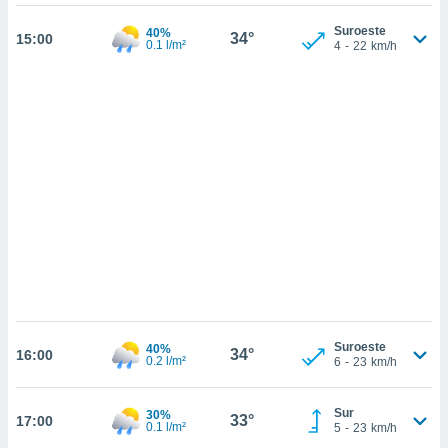
sultar más
 en nuestra
Suroeste
40%
34°
15:00
 Cookies
y
0.1 l/m²
4
-
22
km/h
ualquier
ento
 botón
ación de
kies
 disponible
e nuestra
.
IVAMENTE,
as
 a cookies
Suroeste
40%
34°
16:00
 no aceptar
0.2 l/m²
6
-
23
km/h
ón de
uedes
Sur
30%
uestro sitio
33°
17:00
0.1 l/m²
5
-
23
km/h
.com. En