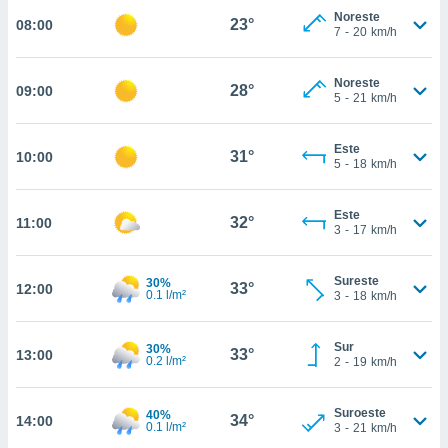
estra
Noreste
23°
08:00
ara seguir
7
-
20
km/h
e contenido
stándares
ACEPTAR
sin coste.
Noreste
28°
09:00
Y
5
-
21
km/h
CONTINUAR
 botón
continuar",
Este
der a la
31°
10:00
CONFIGURACIÓN
5
-
18
km/h
ndo la
 de todas
, ya sean
Este
32°
11:00
de nuestros
3
-
17
km/h
 nos
Sureste
30%
 y análisis
33°
12:00
0.1 l/m²
3
-
18
km/h
tamiento en
b, así como
un perfil
Sur
30%
33°
13:00
para
0.2 l/m²
2
-
19
km/h
ublicidad y
Suroeste
40%
do en
34°
14:00
0.1 l/m²
3
-
21
km/h
 mismo.