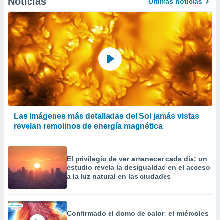
Noticias
Últimas noticias
 la
da, crear un
personalizar
o, uso de
a la
e contenido
do, medir el
 de la
medir el
 del
 comprender
Las imágenes más detalladas del Sol jamás vistas
 través de
revelan remolinos de energía magnética
s o a través
nación de
edentes de
fuentes,
El privilegio de ver amanecer cada día: un
y mejora de
estudio revela la desigualdad en el acceso
os, uso de
a la luz natural en las ciudades
ados con el
 seleccionar
o.
Confirmado el domo de calor: el miércoles
calización