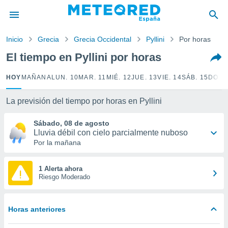
privacidad
o de
Inicio
Grecia
Grecia Occidental
Pyllini
Por horas
tiempo.com)
borado por
El tiempo en Pyllini por horas
es para
ue la
HOY
MAÑANA
LUN. 10
MAR. 11
MIÉ. 12
JUE. 13
VIE. 14
SÁB. 15
DOM.
 que se
e calidad.
eder a este
La previsión del tiempo por horas en Pyllini
ediante las
opciones:
Sábado, 08 de agosto
Lluvia débil con cielo parcialmente nuboso
ookies y
Por la mañana
e forma
1 Alerta ahora
d digital
Riesgo Moderado
ada, basada
mación
ediante
Horas anteriores
ecnologías
nos permite