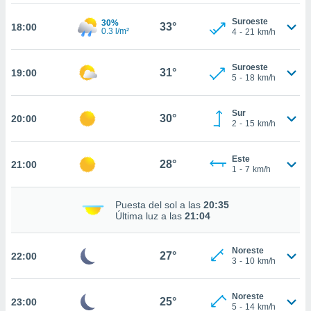
te
 de que
Suroeste
30%
33°
18:00
talarán
0.3 l/m²
4
-
21
km/h
e sean
para
Suroeste
a
31°
19:00
5
-
18
km/h
por el sitio
o se
cookies para
Sur
30°
20:00
2
-
15
km/h
nto ni para
licidad o
Este
28°
21:00
1
-
7
km/h
ado, aunque
sualizar
general no
Puesta del sol a las
20:35
ada. Puedes
Última luz a las
21:04
 instalación
y acceder a
Noreste
io web a
27°
22:00
3
-
10
km/h
ste abono
 botón
.
Noreste
25°
23:00
5
-
14
km/h