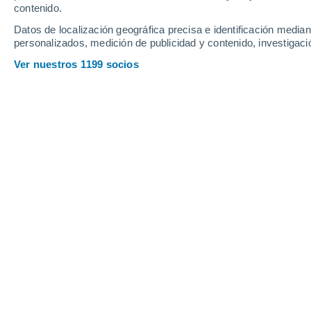
Domingo
9
Lunes
10
contenido.
Datos de localización geográfica precisa e identificación mediant
personalizados, medición de publicidad y contenido, investigació
Ver nuestros 1199 socios
La previsión del tiempo por horas e
DOMINGO, 09 DE AGOSTO
1 Alerta ahora
Riesgo Moderado
Por la tarde
Chubascos tormentosos con
cielo parcialmente nuboso
Salida del sol a las
06:42
Puesta del sol a las
20:40
Primera luz a las
06:13
Última luz a las
21:09