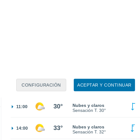
Sensación T.
22°
21°
Nubes y claros
02:00
Sensación T.
21°
20°
Nubes y claros
05:00
Sensación T.
20°
21°
Nubes y claros
08:00
CONFIGURACIÓN
ACEPTAR Y CONTINUAR
Sensación T.
21°
30°
Nubes y claros
11:00
Sensación T.
30°
33°
Nubes y claros
14:00
Sensación T.
32°