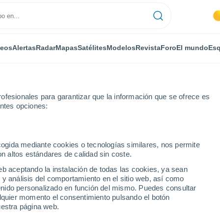
deos
Alertas
Radar
Mapas
Satélites
Modelos
Revista
Foro
El mundo
Esq
ofesionales para garantizar que la información que se ofrece es
entes opciones:
as
ecogida mediante cookies o tecnologías similares, nos permite
on altos estándares de calidad sin coste.
anninon por horas
eb aceptando la instalación de todas las cookies, ya sean
 y análisis del comportamiento en el sitio web, así como
ntenido personalizado en función del mismo. Puedes consultar
alquier momento el consentimiento pulsando el botón
uestra página web.