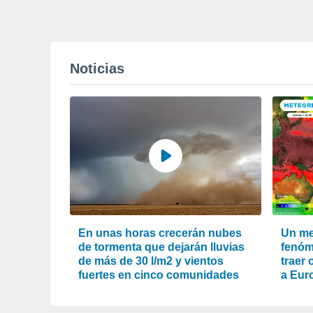
Noticias
En unas horas crecerán nubes
Un met
de tormenta que dejarán lluvias
fenóm
de más de 30 l/m2 y vientos
traer 
fuertes en cinco comunidades
a Eur