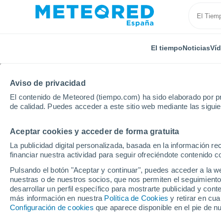
El tiempo
Noticias
Ví
Aviso de privacidad
El contenido de Meteored (tiempo.com) ha sido elaborado por pr
de calidad. Puedes acceder a este sitio web mediante las sigui
Aceptar cookies y acceder de forma gratuita
Inicio
Grecia
Epiro
Nisos Ioanninon
Por hor
La publicidad digital personalizada, basada en la información r
financiar nuestra actividad para seguir ofreciéndote contenido c
El tiempo en Nisos Io
Pulsando el botón "Aceptar y continuar", puedes acceder a la w
nuestras o de nuestros socios, que nos permiten el seguimiento
desarrollar un perfil específico para mostrarte publicidad y co
El Tiempo 1 - 7 días
Por horas
más información en nuestra
Política de Cookies
y retirar en cu
Configuración de cookies
que aparece disponible en el pie de n