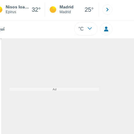
Nisos Ioanninon
Madrid
Barcelona
32°
25°
Epirus
Madrid
Barcelona
°C
uí