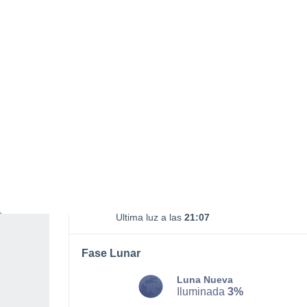
03:29
19:19
MARTES, 11 DE AGOSTO
La mayor parte del día
Nubes y claros
Salida del sol a las
06:44
Puesta del sol a las
20:38
Primera luz a las
06:15
Última luz a las
21:07
Fase Lunar
Luna Nueva
Iluminada
3%