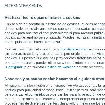
Gráfica del tiempo por horas en 
ALTERNATIVAMENTE,
SÍMBOLO
TEMPERATURA
Rechazar tecnologías similares a cookies
En caso de no aceptar la instalación de cookies, puedes acced
00
03
06
09
12
15
18
21
00
03
06
09
de que solo se instalarán cookies que sean necesarias para garan
cookies para analizar el comportamiento ni para mostrar publici
publicidad general no personalizada. Puedes rechazar la instala
abono pulsando el botón "Rechazar".
Con su consentimiento, nosotros y
nuestros socios
usamos cooki
33°
almacenar, acceder y procesar datos personales como su visita e
cookies. Es posible que algunos proveedores traten tus datos pe
31°
oponerte. Para ello, puede retirar su consentimiento u oponerse
"Configurar"
o en nuestra
Política de Cookies
en este sitio web.
27°
25°
Nosotros y nuestros socios hacemos el siguiente trata
23°
23°
22°
Almacenar la información en un dispositivo y/o acceder a ella, 
21°
21°
21°
20°
perfiles para publicidad personalizada, utilizar perfiles para sele
personalizar el contenido, uso de perfiles para la selección de c
2.7
medir el rendimiento del contenido, comprender al público a tra
1.4
procedentes de diferentes fuentes, desarrollo y mejora de los se