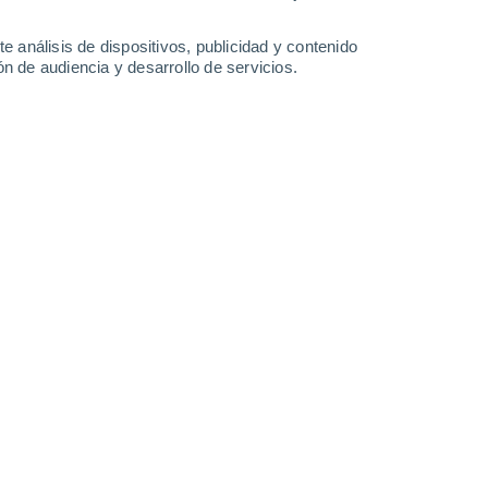
Martes
11
e análisis de dispositivos, publicidad y contenido
n de audiencia y desarrollo de servicios.
n Nisos Ioanninon
22°
Cielo despejado
02:00
Sensación T.
21°
21°
Cielo despejado
05:00
Sensación T.
21°
23°
Soleado
08:00
Sensación T.
22°
31°
Soleado
11:00
Sensación T.
31°