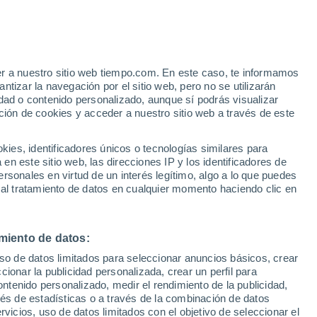
Nisos Ioanninon
VIENTO
PRECIPITACIÓN
er a nuestro sitio web tiempo.com. En este caso, te informamos
12
15
18
21
00
03
06
09
12
15
18
21
00
tizar la navegación por el sitio web, pero no se utilizarán
dad o contenido personalizado, aunque sí podrás visualizar
ción de cookies y acceder a nuestro sitio web a través de este
es, identificadores únicos o tecnologías similares para
33°
32°
n este sitio web, las direcciones IP y los identificadores de
32°
31°
rsonales en virtud de un interés legítimo, algo a lo que puedes
30°
29°
 al tratamiento de datos en cualquier momento haciendo clic en
29°
28°
25°
24°
miento de datos:
21°
uso de datos limitados para seleccionar anuncios básicos, crear
21°
20°
ccionar la publicidad personalizada, crear un perfil para
ontenido personalizado, medir el rendimiento de la publicidad,
vés de estadísticas o a través de la combinación de datos
1
rvicios, uso de datos limitados con el objetivo de seleccionar el