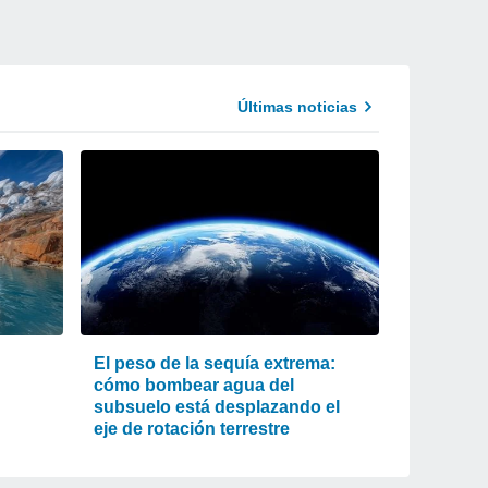
Últimas noticias
El peso de la sequía extrema:
cómo bombear agua del
subsuelo está desplazando el
eje de rotación terrestre