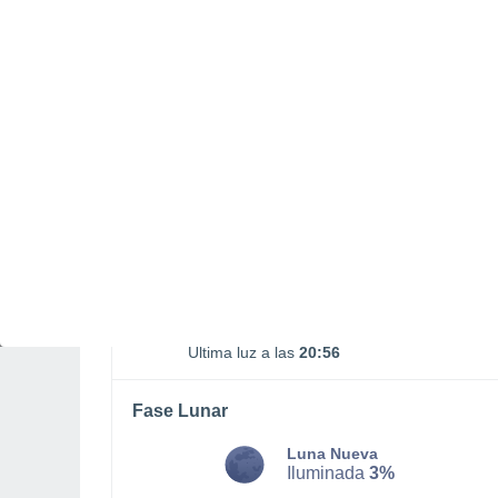
03:09
19:09
MARTES, 11 DE AGOSTO
La mayor parte del día
Soleado
Salida del sol a las
06:28
Puesta del sol a las
20:26
Primera luz a las
05:58
Última luz a las
20:56
Fase Lunar
Luna Nueva
Iluminada
3%