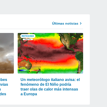
Últimas noticias
ubes
Un meteorólogo italiano avisa: el
uvias
fenómeno de El Niño podría
s
traer olas de calor más intensas
ades
a Europa