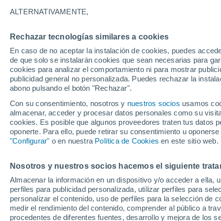
Gráfica del tiempo por horas en 
ALTERNATIVAMENTE,
SÍMBOLO
TEMPERATURA
Rechazar tecnologías similares a cookies
En caso de no aceptar la instalación de cookies, puedes acced
00
03
06
09
12
15
18
21
00
03
06
09
de que solo se instalarán cookies que sean necesarias para garan
cookies para analizar el comportamiento ni para mostrar publici
publicidad general no personalizada. Puedes rechazar la instala
abono pulsando el botón "Rechazar".
Con su consentimiento, nosotros y
nuestros socios
usamos cooki
almacenar, acceder y procesar datos personales como su visita e
31°
31°
cookies. Es posible que algunos proveedores traten tus datos pe
30°
29°
oponerte. Para ello, puede retirar su consentimiento u oponerse
28°
"Configurar"
o en nuestra
Política de Cookies
en este sitio web.
27°
27°
27°
27°
26°
25°
Nosotros y nuestros socios hacemos el siguiente trata
Almacenar la información en un dispositivo y/o acceder a ella, 
perfiles para publicidad personalizada, utilizar perfiles para sele
1.5
personalizar el contenido, uso de perfiles para la selección de c
medir el rendimiento del contenido, comprender al público a tra
0.2
0.2
procedentes de diferentes fuentes, desarrollo y mejora de los se