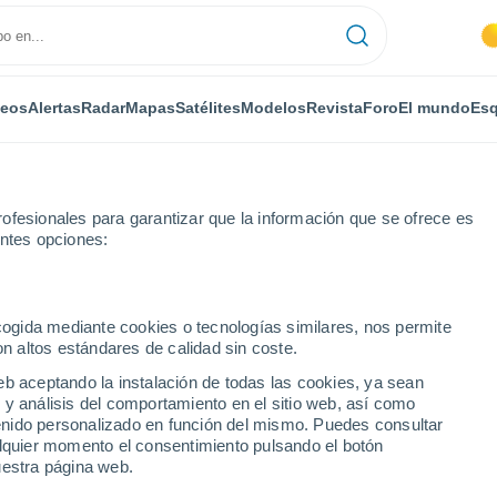
deos
Alertas
Radar
Mapas
Satélites
Modelos
Revista
Foro
El mundo
Esq
ofesionales para garantizar que la información que se ofrece es
entes opciones:
la
Por horas
ecogida mediante cookies o tecnologías similares, nos permite
on altos estándares de calidad sin coste.
or horas
eb aceptando la instalación de todas las cookies, ya sean
 y análisis del comportamiento en el sitio web, así como
ntenido personalizado en función del mismo. Puedes consultar
alquier momento el consentimiento pulsando el botón
uestra página web.