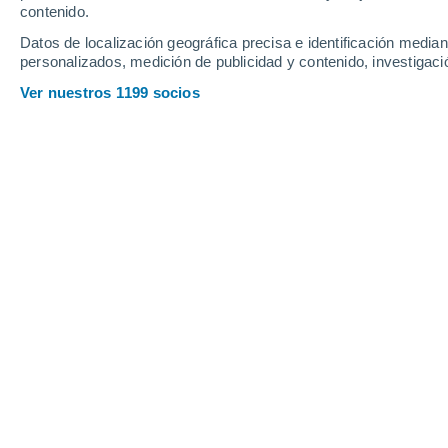
Domingo
9
Lunes
10
contenido.
Datos de localización geográfica precisa e identificación mediant
personalizados, medición de publicidad y contenido, investigació
Ver nuestros 1199 socios
La previsión del tiempo por horas e
DOMINGO, 09 DE AGOSTO
1 Alerta ahora
Riesgo Moderado
Por la tarde
Chubascos tormentosos con
cielo parcialmente nuboso
Salida del sol a las
06:26
Puesta del sol a las
20:29
Primera luz a las
05:56
Última luz a las
20:59