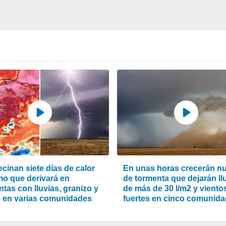
cinan siete días de calor
En unas horas crecerán n
mo que derivará en
de tormenta que dejarán ll
tas con lluvias, granizo y
de más de 30 l/m2 y viento
o en varias comunidades
fuertes en cinco comunid