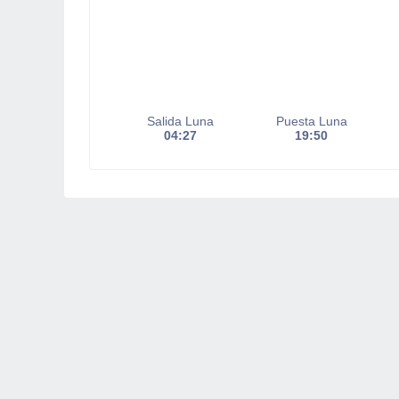
Salida Luna
Puesta Luna
04:27
19:50