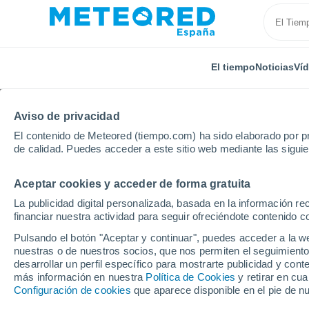
El tiempo
Noticias
Ví
Aviso de privacidad
El contenido de Meteored (tiempo.com) ha sido elaborado por pr
de calidad. Puedes acceder a este sitio web mediante las sigui
Aceptar cookies y acceder de forma gratuita
Inicio
Grecia
Macedionia Oriental y Tracia
Kava
La publicidad digital personalizada, basada en la información r
financiar nuestra actividad para seguir ofreciéndote contenido c
El tiempo en Kavala p
Pulsando el botón "Aceptar y continuar", puedes acceder a la w
nuestras o de nuestros socios, que nos permiten el seguimiento
desarrollar un perfil específico para mostrarte publicidad y co
El Tiempo 1 - 7 días
Por horas
más información en nuestra
Política de Cookies
y retirar en cu
Configuración de cookies
que aparece disponible en el pie de n