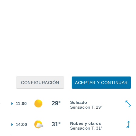
Sensación T.
30°
26°
Cielo despejado
02:00
Sensación T.
27°
25°
Cielo despejado
05:00
Sensación T.
26°
26°
Soleado
08:00
CONFIGURACIÓN
ACEPTAR Y CONTINUAR
Sensación T.
27°
29°
Soleado
11:00
Sensación T.
29°
31°
Nubes y claros
14:00
Sensación T.
31°