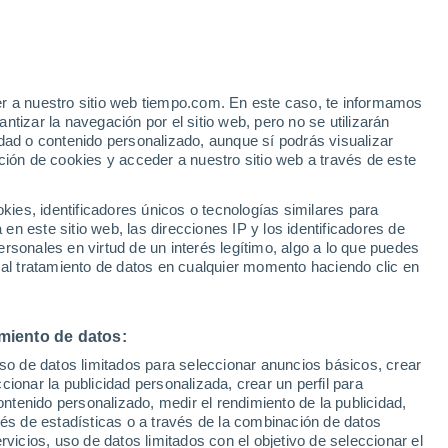
Kavala
VIENTO
PRECIPITACIÓN
er a nuestro sitio web tiempo.com. En este caso, te informamos
12
15
18
21
00
03
06
09
12
15
18
21
00
tizar la navegación por el sitio web, pero no se utilizarán
dad o contenido personalizado, aunque sí podrás visualizar
ción de cookies y acceder a nuestro sitio web a través de este
es, identificadores únicos o tecnologías similares para
n este sitio web, las direcciones IP y los identificadores de
31°
31°
rsonales en virtud de un interés legítimo, algo a lo que puedes
31°
31°
30°
30°
 al tratamiento de datos en cualquier momento haciendo clic en
29°
29°
28°
28°
26°
26°
25°
miento de datos:
uso de datos limitados para seleccionar anuncios básicos, crear
ccionar la publicidad personalizada, crear un perfil para
ontenido personalizado, medir el rendimiento de la publicidad,
vés de estadísticas o a través de la combinación de datos
0.3
rvicios, uso de datos limitados con el objetivo de seleccionar el