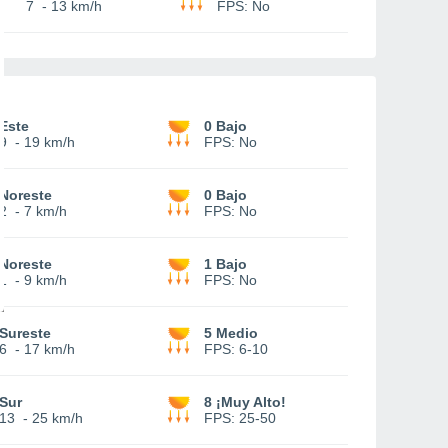
7
-
13 km/h
FPS:
No
Este
0 Bajo
9
-
19 km/h
FPS:
No
Noreste
0 Bajo
2
-
7 km/h
FPS:
No
Noreste
1 Bajo
1
-
9 km/h
FPS:
No
Sureste
5 Medio
6
-
17 km/h
FPS:
6-10
Sur
8 ¡Muy Alto!
13
-
25 km/h
FPS:
25-50