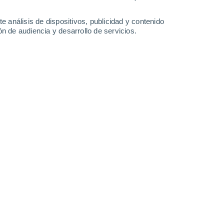
Martes
11
e análisis de dispositivos, publicidad y contenido
n de audiencia y desarrollo de servicios.
n Kavala
28°
Nubes y claros
02:00
Sensación T.
30°
27°
Nubes y claros
05:00
Sensación T.
28°
27°
Nubes y claros
08:00
Sensación T.
29°
30°
Nubes y claros
11:00
Sensación T.
32°
60%