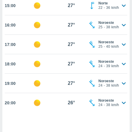
estra
Norte
27°
15:00
ara seguir
22
-
36
km/h
e contenido
stándares
ACEPTAR
Noroeste
sin coste.
27°
16:00
Y
25
-
38
km/h
CONTINUAR
 botón
continuar",
Noroeste
27°
17:00
der a la
CONFIGURACIÓN
25
-
40
km/h
ndo la
 de todas
, ya sean
Noroeste
27°
18:00
24
-
39
km/h
de nuestros
 nos
Noroeste
27°
19:00
 y análisis
24
-
38
km/h
tamiento en
b, así como
un perfil
Noroeste
26°
20:00
24
-
38
km/h
para
ublicidad y
do en
 mismo.