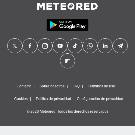
precisa e
ión mediante
, publicidad
dos,
 publicidad
,
ón de
 desarrollo
s.
tros 1199
ios
Contacto
Sobre nosotros
FAQ
Términos de uso
Cookies
Política de privacidad
Configuración de privacidad
© 2026 Meteored. Todos los derechos reservados