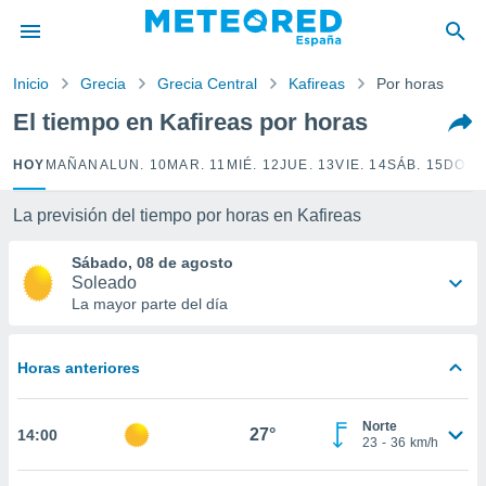
privacidad
o de
Inicio
Grecia
Grecia Central
Kafireas
Por horas
tiempo.com)
borado por
El tiempo en Kafireas por horas
es para
ue la
HOY
MAÑANA
LUN. 10
MAR. 11
MIÉ. 12
JUE. 13
VIE. 14
SÁB. 15
DOM.
 que se
e calidad.
eder a este
La previsión del tiempo por horas en Kafireas
ediante las
opciones:
Sábado, 08 de agosto
Soleado
ookies y
La mayor parte del día
e forma
Horas anteriores
d digital
ada, basada
mación
Norte
ediante
27°
14:00
23
-
36
km/h
ecnologías
nos permite