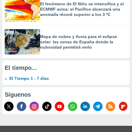
 la
El fenómeno de El Niño se intensifica y el
ECMWF avisa: el Pacífico alcanzará una
anomalía récord superior a los 3 ºC
da, crear un
personalizar
o, uso de
a la
Mapa de nubes y lluvia para el eclipse
e contenido
solar: las zonas de España donde la
do, medir el
nubosidad permitirá verlo
 de la
medir el
 del
 comprender
El tiempo...
 través de
s o a través
El Tiempo 1 - 7 días
nación de
edentes de
fuentes,
Síguenos
y mejora de
os, uso de
ados con el
 seleccionar
o.
calización