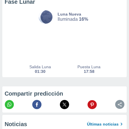
Fase Lunar
nto,
Luna Nueva
cios
Iluminada
16%
kies,
ores únicos
as similares
nar,
rocesar
onales como
 este sitio
recciones IP
Salida Luna
Puesta Luna
ficadores de
01:30
17:58
 posible
s
 traten tus
nales en
Compartir predicción
 interés
go a lo que
nerte. Para
retirar su
ento u
Noticias
Últimas noticias
 de datos