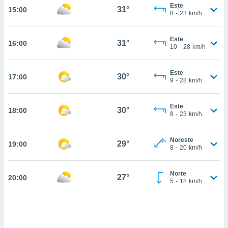
estra
Este
31°
15:00
ara seguir
8
-
23
km/h
e contenido
stándares
ACEPTAR
Este
sin coste.
31°
16:00
Y
10
-
28
km/h
CONTINUAR
 botón
continuar",
Este
30°
17:00
der a la
CONFIGURACIÓN
9
-
28
km/h
ndo la
 de todas
, ya sean
Este
30°
18:00
8
-
23
km/h
de nuestros
 nos
Noreste
29°
19:00
 y análisis
8
-
20
km/h
tamiento en
b, así como
un perfil
Norte
27°
20:00
5
-
18
km/h
para
ublicidad y
do en
 mismo.