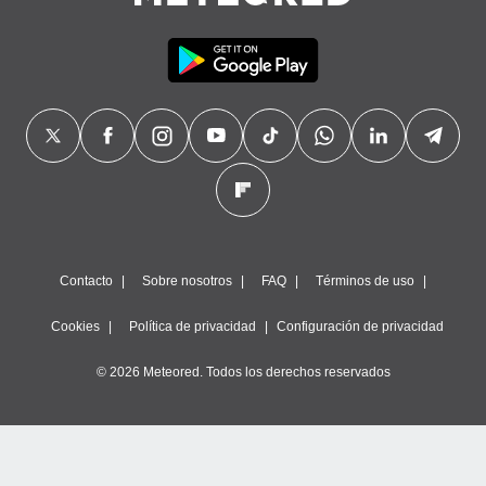
precisa e
ión mediante
, publicidad
dos,
 publicidad
,
ón de
 desarrollo
s.
tros 1199
ios
Contacto
Sobre nosotros
FAQ
Términos de uso
Cookies
Política de privacidad
Configuración de privacidad
© 2026 Meteored. Todos los derechos reservados