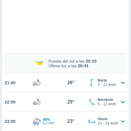
sultar más
 en nuestra
 Cookies
y
ualquier
ento
 botón
ación de
kies
 disponible
e nuestra
Puesta del sol a las
20:10
.
Última luz a las
20:41
IVAMENTE,
Norte
26°
21:00
3
-
12
km/h
as
 a cookies
Noroeste
25°
22:00
5
-
12
km/h
 no aceptar
ón de
uedes
Oeste
40%
23°
23:00
uestro sitio
0.2 l/m²
13
-
29
km/h
.com. En