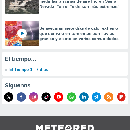
medir las piscinas de aire frío en Sierra
 la
Nevada: "en el Teide son más extremas"
da, crear un
personalizar
o, uso de
Se avecinan siete días de calor extremo
a la
que derivará en tormentas con lluvias,
e contenido
granizo y viento en varias comunidades
do, medir el
 de la
medir el
El tiempo...
 del
 comprender
El Tiempo 1 - 7 días
 través de
s o a través
nación de
Síguenos
edentes de
fuentes,
y mejora de
os, uso de
ados con el
 seleccionar
o.
calización