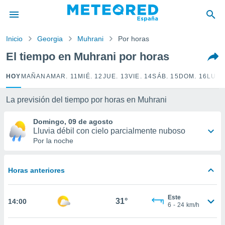
privacidad
o de
Inicio
Georgia
Muhrani
Por horas
tiempo.com)
borado por
El tiempo en Muhrani por horas
es para
ue la
HOY
MAÑANA
MAR. 11
MIÉ. 12
JUE. 13
VIE. 14
SÁB. 15
DOM. 16
LUN.
 que se
e calidad.
eder a este
La previsión del tiempo por horas en Muhrani
ediante las
opciones:
Domingo, 09 de agosto
Lluvia débil con cielo parcialmente nuboso
ookies y
Por la noche
e forma
Horas anteriores
d digital
ada, basada
mación
Este
ediante
31°
14:00
6
-
24
km/h
ecnologías
nos permite