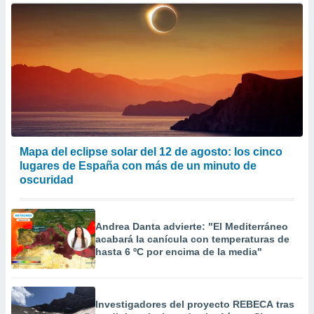
er momento
ic en
o en
 Cookies
en
eb.
y
socios
el
Mapa del eclipse solar del 12 de agosto: los cinco
to de
lugares de España con más de un minuto de
oscuridad
la
 en un
 y/o acceder
Andrea Danta advierte: "El Mediterráneo
 de datos
acabará la canícula con temperaturas de
ara
hasta 6 ºC por encima de la media"
 anuncios
ar perfiles
idad
a, utilizar
Investigadores del proyecto REBECA tras
a