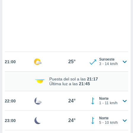
do en
 mismo.
sultar más
 en nuestra
 Cookies
y
ualquier
ento
 botón
ación de
Suroeste
25°
21:00
3
-
14
km/h
kies
 disponible
e nuestra
Puesta del sol a las
21:17
.
Última luz a las
21:45
IVAMENTE,
Norte
24°
22:00
1
-
11
km/h
as
 a cookies
Norte
24°
23:00
5
-
10
km/h
 no aceptar
ón de