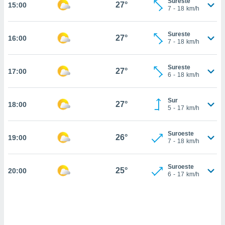
Sureste
ediante
27°
15:00
7
-
18
km/h
ecnologías
nos permite
estra
Sureste
27°
16:00
ara seguir
7
-
18
km/h
e contenido
stándares
ACEPTAR
Sureste
sin coste.
27°
17:00
Y
6
-
18
km/h
CONTINUAR
 botón
continuar",
Sur
27°
18:00
der a la
CONFIGURACIÓN
5
-
17
km/h
ndo la
 de todas
, ya sean
Suroeste
26°
19:00
7
-
18
km/h
de nuestros
 nos
Suroeste
25°
20:00
 y análisis
6
-
17
km/h
tamiento en
b, así como
un perfil
para
ublicidad y