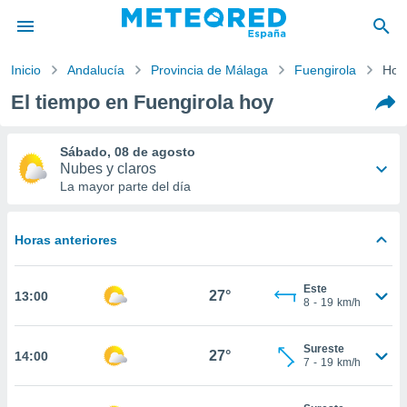
Inicio
Andalucía
Provincia de Málaga
Fuengirola
Hoy
privacidad
El tiempo en Fuengirola hoy
o de
tiempo.com)
borado por
Sábado, 08 de agosto
es para
Nubes y claros
ue la
La mayor parte del día
 que se
e calidad.
eder a este
28°
22°
Horas anteriores
ediante las
opciones:
-
Este
8
19
km/h
Este
27°
13:00
ookies y
8
-
19
km/h
e forma
Sureste
27°
14:00
d digital
7
-
19
km/h
ada, basada
mación