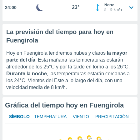
uedes
Norte
23°
24:00
uestro sitio
5
-
9
km/h
.com. En
te
 de que
La previsión del tiempo para hoy en
talarán
e sean
Fuengirola
para
a
Hoy en Fuengirola tendremos nubes y claros
la mayor
por el sitio
parte del día
. Esta mañana las temperaturas estarán
o se
alrededor de los
25°C
y por la tarde en torno a los
26°C
.
cookies para
Durante la noche
, las temperaturas estarán cercanas a
nto ni para
los
24°C
.
Vientos del Este a lo largo del día, con una
licidad o
velocidad media de
8 km/h
.
ado, aunque
sualizar
Gráfica del tiempo hoy en Fuengirola
general no
ada. Puedes
SÍMBOLO
TEMPERATURA
VIENTO
PRECIPITACIÓN
 instalación
y acceder a
io web a
ste abono