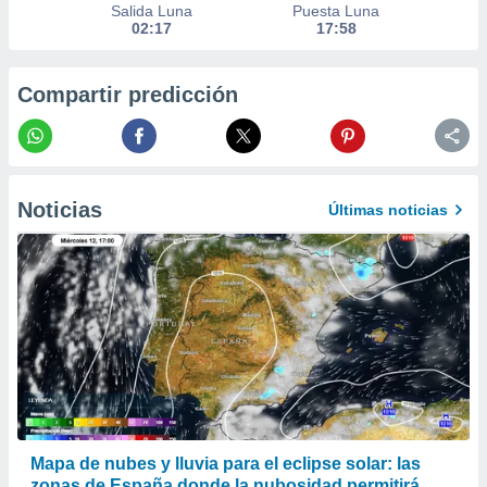
Salida Luna
Puesta Luna
ento u
02:17
17:58
 de datos
er momento
Compartir predicción
ic en
o en
 Cookies
en
eb.
Noticias
Últimas noticias
y
socios
el
to de
la
 en un
 y/o acceder
 de datos
ara
 anuncios
Mapa de nubes y lluvia para el eclipse solar: las
ar perfiles
zonas de España donde la nubosidad permitirá