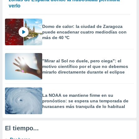
idad
verlo
a, utilizar
a
 la
Domo de calor: la ciudad de Zaragoza
puede encadenar cuatro mediodías con
da, crear un
más de 40 ºC
personalizar
o, uso de
a la
e contenido
"Mirar al Sol no duele, pero ciega": el
do, medir el
motivo científico por el que no debemos
 de la
mirarlo directamente durante el eclipse
medir el
 del
 comprender
 través de
La NOAA se mantiene firme en su
s o a través
pronóstico: se espera una temporada de
nación de
huracanes más tranquila de lo habitual
edentes de
fuentes,
y mejora de
El tiempo...
os, uso de
ados con el