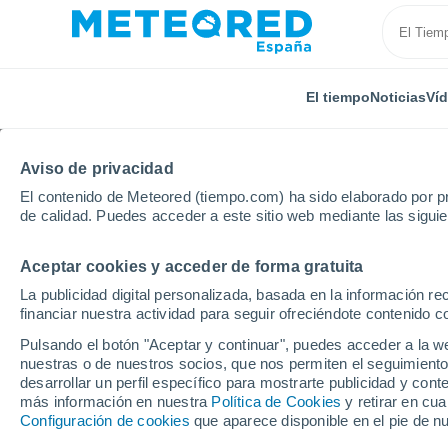
El tiempo
Noticias
Ví
Aviso de privacidad
El contenido de Meteored (tiempo.com) ha sido elaborado por pr
de calidad. Puedes acceder a este sitio web mediante las sigui
Aceptar cookies y acceder de forma gratuita
Inicio
Italia
Provincia de Frosinone
La publicidad digital personalizada, basada en la información r
financiar nuestra actividad para seguir ofreciéndote contenido c
El Tiempo en la Provin
Pulsando el botón "Aceptar y continuar", puedes acceder a la w
nuestras o de nuestros socios, que nos permiten el seguimiento
desarrollar un perfil específico para mostrarte publicidad y co
Hoy, 7 agosto
Todo el día
Símbolo
más información en nuestra
Política de Cookies
y retirar en cu
Configuración de cookies
que aparece disponible en el pie de n
25°
14°