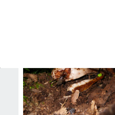
PREDICCIÓN
Se acerca rápidamente una vaguada que entre
mañana y el domingo dejará tormentas con
lluvias fuertes y granizo en España
Revista