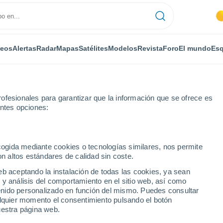
deos
Alertas
Radar
Mapas
Satélites
Modelos
Revista
Foro
El mundo
Esq
ofesionales para garantizar que la información que se ofrece es
entes opciones:
ecogida mediante cookies o tecnologías similares, nos permite
on altos estándares de calidad sin coste.
cia de Frosinone
eb aceptando la instalación de todas las cookies, ya sean
 y análisis del comportamiento en el sitio web, así como
ntenido personalizado en función del mismo. Puedes consultar
alquier momento el consentimiento pulsando el botón
uestra página web.