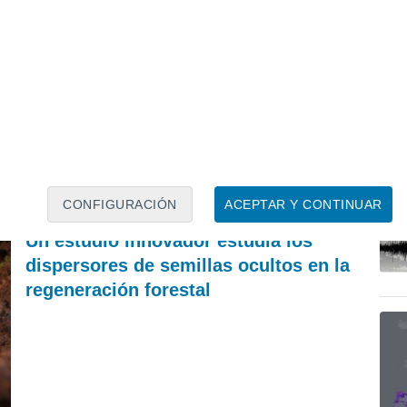
ACTUALIDAD
P
El secreto del mar de ardora: la ciencia explica
Ca
por qué brillan en la noche las playas de Galicia
pr
eu
Francisco Martín León
CONFIGURACIÓN
ACEPTAR Y CONTINUAR
REVISTA
Un estudio innovador estudia los
dispersores de semillas ocultos en la
regeneración forestal