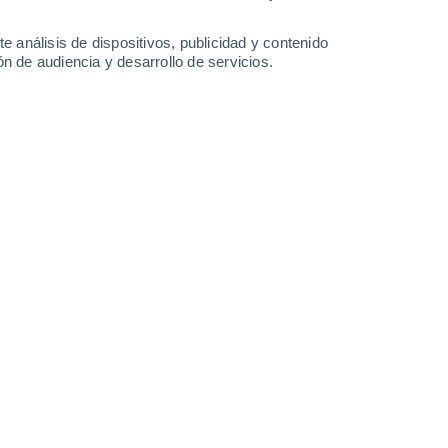
e análisis de dispositivos, publicidad y contenido
n de audiencia y desarrollo de servicios.
Leaflet
|
©
OpenStreetMap
|
ECMWF
by © Meteored