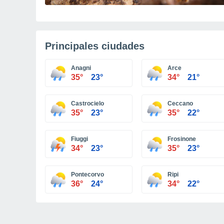
Principales ciudades
Anagni
Arce
35°
23°
34°
21°
Castrocielo
Ceccano
35°
23°
35°
22°
Fiuggi
Frosinone
34°
23°
35°
23°
Pontecorvo
Ripi
36°
24°
34°
22°