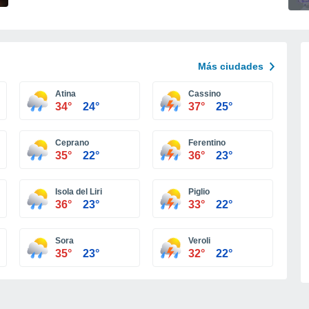
Más ciudades
Atina
Cassino
34°
24°
37°
25°
Ceprano
Ferentino
35°
22°
36°
23°
Isola del Liri
Piglio
36°
23°
33°
22°
Sora
Veroli
35°
23°
32°
22°