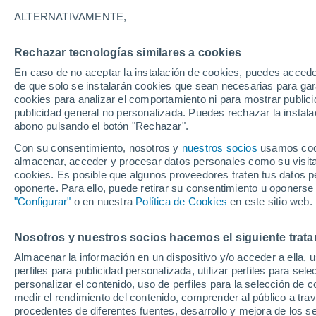
Filettino
ALTERNATIVAMENTE,
Rechazar tecnologías similares a cookies
34°
23°
En caso de no aceptar la instalación de cookies, puedes acced
Fiuggi
de que solo se instalarán cookies que sean necesarias para garan
cookies para analizar el comportamiento ni para mostrar publici
publicidad general no personalizada. Puedes rechazar la instala
abono pulsando el botón "Rechazar".
35°
Con su consentimiento, nosotros y
nuestros socios
usamos cooki
23°
almacenar, acceder y procesar datos personales como su visita e
Frosinone
cookies. Es posible que algunos proveedores traten tus datos pe
oponerte. Para ello, puede retirar su consentimiento u oponerse
"Configurar"
o en nuestra
Política de Cookies
en este sitio web.
Nosotros y nuestros socios hacemos el siguiente trata
36°
22°
Almacenar la información en un dispositivo y/o acceder a ella, 
Amaseno
perfiles para publicidad personalizada, utilizar perfiles para sele
personalizar el contenido, uso de perfiles para la selección de c
medir el rendimiento del contenido, comprender al público a tra
procedentes de diferentes fuentes, desarrollo y mejora de los se