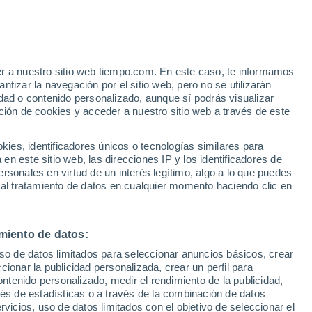
er a nuestro sitio web tiempo.com. En este caso, te informamos
tizar la navegación por el sitio web, pero no se utilizarán
dad o contenido personalizado, aunque sí podrás visualizar
35°
23°
ción de cookies y acceder a nuestro sitio web a través de este
Sora
es, identificadores únicos o tecnologías similares para
34°
n este sitio web, las direcciones IP y los identificadores de
24°
34°
rsonales en virtud de un interés legítimo, algo a lo que puedes
Atina
21°
 al tratamiento de datos en cualquier momento haciendo clic en
Arce
37°
25°
miento de datos:
36°
Cassino
24°
uso de datos limitados para seleccionar anuncios básicos, crear
Pontecorvo
ccionar la publicidad personalizada, crear un perfil para
ontenido personalizado, medir el rendimiento de la publicidad,
vés de estadísticas o a través de la combinación de datos
rvicios, uso de datos limitados con el objetivo de seleccionar el