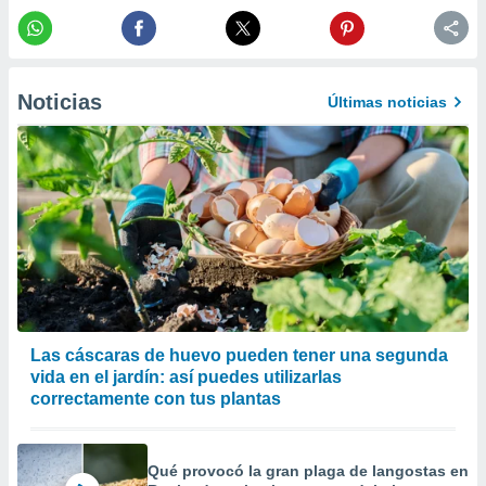
precisa e
ión mediante
, publicidad
Noticias
Últimas noticias
dos,
 publicidad
,
ón de
 desarrollo
s.
tros 1199
ios
Las cáscaras de huevo pueden tener una segunda
vida en el jardín: así puedes utilizarlas
correctamente con tus plantas
Qué provocó la gran plaga de langostas en