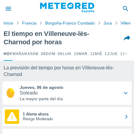
privacidad
o de
Inicio
Francia
Borgoña-Franco Condado
Jura
Villen
tiempo.com)
borado por
El tiempo en Villeneuve-lès-
es para
Charnod por horas
ue la
 que se
e calidad.
HOY
MAÑANA
SÁB. 08
DOM. 09
LUN. 10
MAR. 11
MIÉ. 12
JUE. 13
VIE.
eder a este
ediante las
La previsión del tiempo por horas en Villeneuve-lès-
opciones:
Charnod
ookies y
Jueves, 06 de agosto
e forma
Soleado
La mayor parte del día
d digital
ada, basada
mación
1 Alerta ahora
ediante
Riesgo Moderado
ecnologías
nos permite