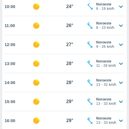
te
Noroeste
24°
10:00
 de que
6
-
19
km/h
talarán
e sean
Noroeste
para
26°
11:00
8
-
23
km/h
a
por el sitio
o se
Noroeste
27°
12:00
cookies para
9
-
26
km/h
nto ni para
Noroeste
licidad o
28°
13:00
11
-
29
km/h
ado, aunque
sualizar
Noroeste
28°
14:00
general no
13
-
32
km/h
ada. Puedes
 instalación
Noroeste
y acceder a
29°
15:00
13
-
33
km/h
io web a
ste abono
 botón
Noroeste
29°
16:00
.
13
-
33
km/h