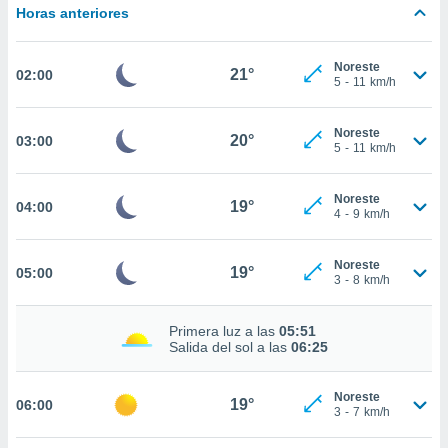
estra
Horas anteriores
ara seguir
e contenido
stándares
Noreste
ACEPTAR
21°
02:00
sin coste.
5
-
11
km/h
Y
CONTINUAR
 botón
continuar",
Noreste
20°
03:00
5
-
11
km/h
der a la
CONFIGURACIÓN
ndo la
 de todas
Noreste
19°
04:00
, ya sean
4
-
9
km/h
de nuestros
 nos
Noreste
19°
05:00
3
-
8
km/h
 y análisis
tamiento en
b, así como
Primera luz a las
05:51
un perfil
Salida del sol a las
06:25
para
ublicidad y
Noreste
19°
06:00
3
-
7
km/h
do en
 mismo.