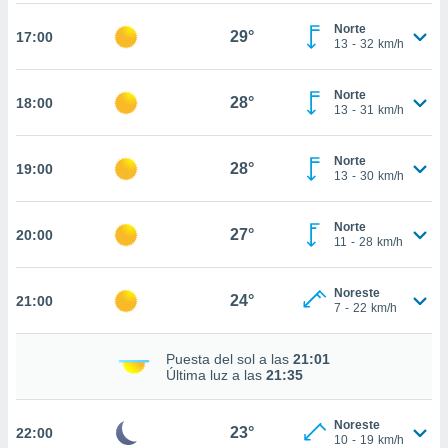
nto,
Norte
29°
17:00
13
-
32
km/h
cios
kies,
Norte
28°
ores únicos
18:00
13
-
31
km/h
as similares
nar,
rocesar
Norte
28°
19:00
13
-
30
km/h
onales como
 este sitio
recciones IP
Norte
27°
20:00
ficadores de
11
-
28
km/h
 posible
s
 traten tus
Noreste
24°
21:00
7
-
22
km/h
nales en
 interés
go a lo que
Puesta del sol a las
21:01
nerte. Para
Última luz a las
21:35
retirar su
ento u
Noreste
23°
22:00
10
-
19
km/h
 de datos