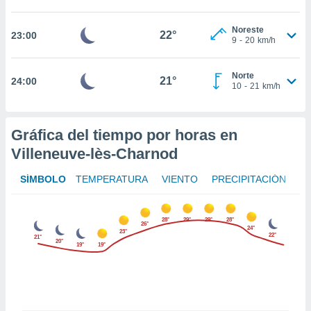
er momento
ic en
Noreste
22°
23:00
o en
9
-
20
km/h
 Cookies
en
Norte
eb.
21°
24:00
10
-
21
km/h
y
socios
el
Gráfica del tiempo por horas en
Villeneuve-lès-Charnod
to de
SÍMBOLO
TEMPERATURA
VIENTO
PRECIPITACIÓN
la
 en un
 y/o acceder
28°
29°
29°
28°
26°
 de datos
24°
23°
22°
21°
ara
20°
19°
19°
 anuncios
ar perfiles
idad
a, utilizar
a