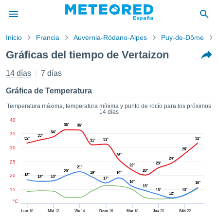
Inicio
Francia
Auvernia-Ródano-Alpes
Puy-de-Dôme
privacidad
Gráficas del tiempo de Vertaizon
enido de
tiempo.com)
14 días
7 días
aborado por
ales para
Gráfica de Temperatura
ar que la
ón que se
Temperatura máxima, temperatura mínima y punto de rocío para los próximos
14 días
de calidad.
40
eder a este
36°
36°
ediante las
34°
35
33°
32°
32°
31°
31°
 opciones:
30
28°
26°
24°
cookies y
25
23°
22°
21°
de forma
20°
20°
19°
19°
20
18°
18°
18°
uita
17°
16°
16°
15°
15
13°
13°
dad digital
12°
ada, basada
°C
formación
Lun
10
Mié
12
Vie
14
Dom
16
Mar
18
Jue
20
Sáb
22