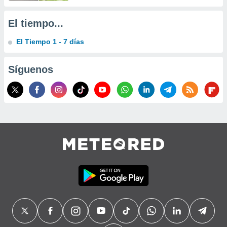
precisa e
ión mediante
El tiempo...
, publicidad
El Tiempo 1 - 7 días
dos,
 publicidad
Síguenos
,
ón de
 desarrollo
s.
tros 1199
ios