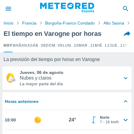
privacidad
o de
Inicio
Francia
Borgoña-Franco Condado
Alto Saona
tiempo.com)
borado por
El tiempo en Varogne por horas
es para
ue la
HOY
MAÑANA
SÁB. 08
DOM. 09
LUN. 10
MAR. 11
MIÉ. 12
JUE. 13
VIE.
 que se
e calidad.
eder a este
La previsión del tiempo por horas en Varogne
ediante las
opciones:
Jueves, 06 de agosto
Nubes y claros
ookies y
La mayor parte del día
e forma
Horas anteriores
d digital
ada, basada
mación
Norte
ediante
24°
10:00
7
-
18
km/h
ecnologías
nos permite