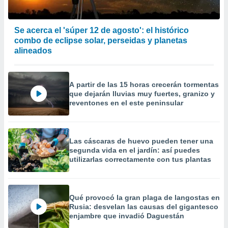
 la
da, crear un
Se acerca el 'súper 12 de agosto': el histórico
personalizar
combo de eclipse solar, perseidas y planetas
o, uso de
alineados
a la
e contenido
do, medir el
 de la
A partir de las 15 horas crecerán tormentas
medir el
que dejarán lluvias muy fuertes, granizo y
reventones en el este peninsular
 del
 comprender
 través de
s o a través
Las cáscaras de huevo pueden tener una
nación de
segunda vida en el jardín: así puedes
edentes de
utilizarlas correctamente con tus plantas
fuentes,
y mejora de
os, uso de
ados con el
Qué provocó la gran plaga de langostas en
 seleccionar
Rusia: desvelan las causas del gigantesco
o.
enjambre que invadió Daguestán
calización