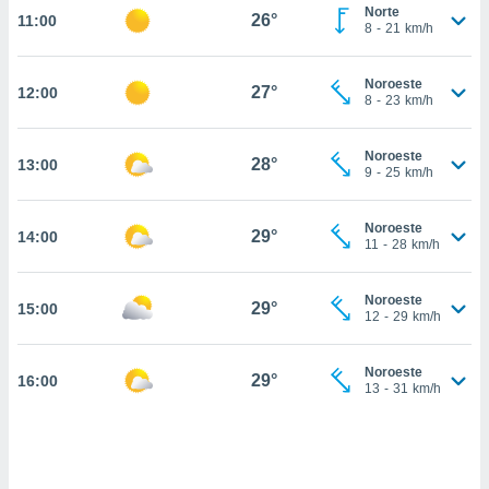
estra
Norte
26°
11:00
ara seguir
8
-
21
km/h
e contenido
stándares
ACEPTAR
Noroeste
sin coste.
27°
12:00
Y
8
-
23
km/h
CONTINUAR
 botón
continuar",
Noroeste
28°
13:00
der a la
CONFIGURACIÓN
9
-
25
km/h
ndo la
 de todas
, ya sean
Noroeste
29°
14:00
11
-
28
km/h
de nuestros
 nos
Noroeste
29°
15:00
 y análisis
12
-
29
km/h
tamiento en
b, así como
un perfil
Noroeste
29°
16:00
13
-
31
km/h
para
ublicidad y
do en
 mismo.