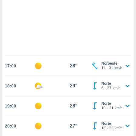
sultar más
 en nuestra
 Cookies
y
ualquier
ento
 botón
ación de
kies
 disponible
e nuestra
Noroeste
28°
.
17:00
11
-
31
km/h
IVAMENTE,
Norte
29°
18:00
6
-
27
km/h
as
 a cookies
Norte
28°
19:00
10
-
21
km/h
 no aceptar
ón de
uedes
Norte
27°
20:00
uestro sitio
18
-
33
km/h
.com. En