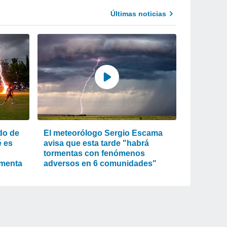
Últimas noticias
do de
El meteorólogo Sergio Escama
é es
avisa que esta tarde "habrá
tormentas con fenómenos
rmenta
adversos en 6 comunidades"