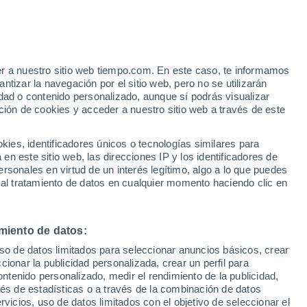
Tharoiseau
VIENTO
PRECIPITACIÓN
er a nuestro sitio web tiempo.com. En este caso, te informamos
12
15
18
21
00
03
06
09
12
15
18
21
00
tizar la navegación por el sitio web, pero no se utilizarán
dad o contenido personalizado, aunque sí podrás visualizar
ción de cookies y acceder a nuestro sitio web a través de este
33°
es, identificadores únicos o tecnologías similares para
30°
30°
n este sitio web, las direcciones IP y los identificadores de
29°
29°
28°
rsonales en virtud de un interés legítimo, algo a lo que puedes
25°
 al tratamiento de datos en cualquier momento haciendo clic en
24°
24°
22°
21°
20°
19°
miento de datos:
uso de datos limitados para seleccionar anuncios básicos, crear
ccionar la publicidad personalizada, crear un perfil para
ontenido personalizado, medir el rendimiento de la publicidad,
0.9
vés de estadísticas o a través de la combinación de datos
rvicios, uso de datos limitados con el objetivo de seleccionar el