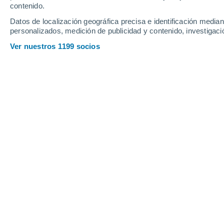
Viernes
7
Sábado
8
contenido.
Datos de localización geográfica precisa e identificación mediant
personalizados, medición de publicidad y contenido, investigació
Ver nuestros 1199 socios
La previsión del tiempo por horas e
VIERNES, 07 DE AGOSTO
La mayor parte del día
Soleado
Salida del sol a las
06:30
Puesta del sol a las
21:10
Primera luz a las
05:55
Última luz a las
21:44
Fase Lunar