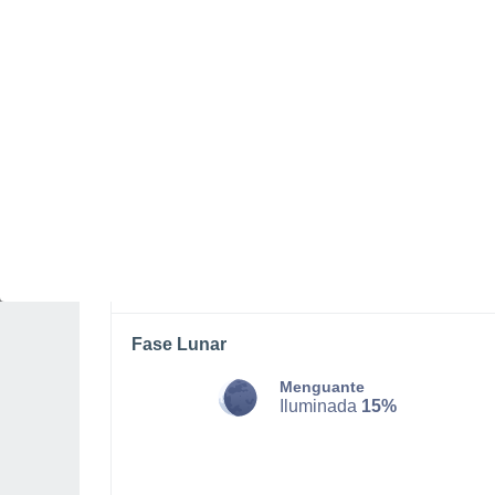
DOMINGO, 09 DE AGOSTO
Por la mañana
Lluvia débil con cielo
parcialmente nuboso
Salida del sol a las
06:32
Puesta del sol a las
21:06
Primera luz a las
05:58
Última luz a las
21:41
Fase Lunar
Menguante
Iluminada
15%