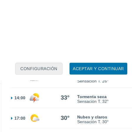
20°
Nubes y claros
02:00
Sensación T.
20°
19°
Nubes y claros
05:00
Sensación T.
19°
30%
21°
Lluvia débil
08:00
0.9 l/m²
Sensación T.
21°
CONFIGURACIÓN
ACEPTAR Y CONTINUAR
25°
Parcialmente nuboso
11:00
Sensación T.
26°
33°
Tormenta seca
14:00
Sensación T.
32°
30°
Nubes y claros
17:00
Sensación T.
30°