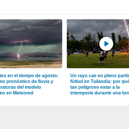
os en el tiempo de agosto:
Un rayo cae en pleno parti
imo pronóstico de lluvia y
fútbol en Tailandia: por qu
raturas del modelo
tan peligroso estar a la
eo en Meteored
intemperie durante una to