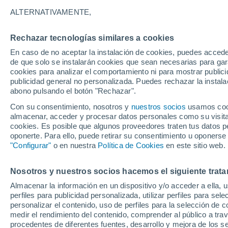
Gráfica del tiempo por horas en 
ALTERNATIVAMENTE,
SÍMBOLO
TEMPERATURA
Rechazar tecnologías similares a cookies
En caso de no aceptar la instalación de cookies, puedes acced
00
03
06
09
12
15
18
21
00
03
06
09
de que solo se instalarán cookies que sean necesarias para garan
cookies para analizar el comportamiento ni para mostrar publici
publicidad general no personalizada. Puedes rechazar la instala
abono pulsando el botón "Rechazar".
Con su consentimiento, nosotros y
nuestros socios
usamos cooki
almacenar, acceder y procesar datos personales como su visita e
cookies. Es posible que algunos proveedores traten tus datos pe
26°
25°
oponerte. Para ello, puede retirar su consentimiento u oponerse
24°
"Configurar"
o en nuestra
Política de Cookies
en este sitio web.
22°
19°
18°
Nosotros y nuestros socios hacemos el siguiente trata
16°
16°
15°
15°
14°
Almacenar la información en un dispositivo y/o acceder a ella, 
perfiles para publicidad personalizada, utilizar perfiles para sele
personalizar el contenido, uso de perfiles para la selección de c
medir el rendimiento del contenido, comprender al público a tra
procedentes de diferentes fuentes, desarrollo y mejora de los se