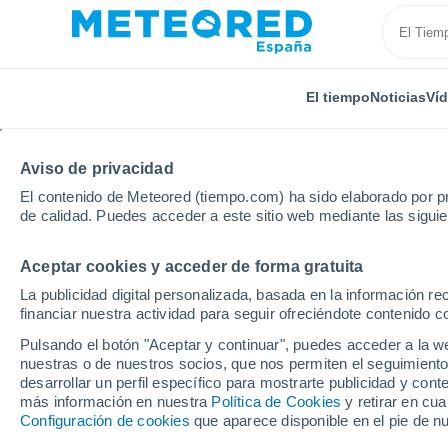
El tiempo
Noticias
Ví
Aviso de privacidad
El contenido de Meteored (tiempo.com) ha sido elaborado por pr
de calidad. Puedes acceder a este sitio web mediante las sigui
Aceptar cookies y acceder de forma gratuita
Inicio
Francia
Borgoña-Franco Condado
Yonne
La publicidad digital personalizada, basada en la información r
financiar nuestra actividad para seguir ofreciéndote contenido c
El tiempo en Tharoise
Pulsando el botón "Aceptar y continuar", puedes acceder a la w
nuestras o de nuestros socios, que nos permiten el seguimiento
desarrollar un perfil específico para mostrarte publicidad y co
El Tiempo 1 - 7 días
Por horas
más información en nuestra
Política de Cookies
y retirar en cu
Configuración de cookies
que aparece disponible en el pie de n