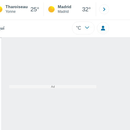
Tharoiseau
Madrid
Barcelona
25°
32°
Yonne
Madrid
Barcelona
°C
uí