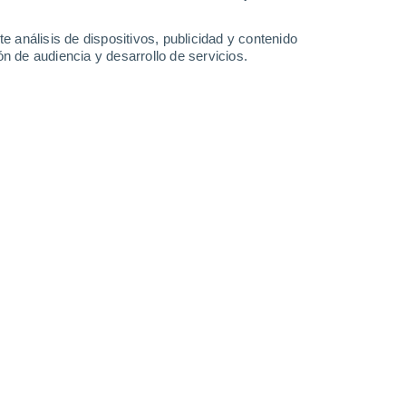
Domingo
9
e análisis de dispositivos, publicidad y contenido
n de audiencia y desarrollo de servicios.
n Tharoiseau
18°
Cielo despejado
02:00
Sensación T.
18°
15°
Cielo despejado
05:00
Sensación T.
15°
15°
Soleado
08:00
Sensación T.
15°
22°
Soleado
11:00
Sensación T.
22°