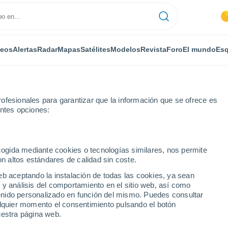
deos
Alertas
Radar
Mapas
Satélites
Modelos
Revista
Foro
El mundo
Esq
ofesionales para garantizar que la información que se ofrece es
entes opciones:
Tharoiseau
Por horas
ecogida mediante cookies o tecnologías similares, nos permite
on altos estándares de calidad sin coste.
au por horas
eb aceptando la instalación de todas las cookies, ya sean
 y análisis del comportamiento en el sitio web, así como
ntenido personalizado en función del mismo. Puedes consultar
alquier momento el consentimiento pulsando el botón
uestra página web.