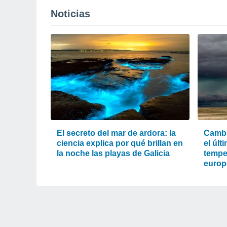
Noticias
El secreto del mar de ardora: la
Cambi
ciencia explica por qué brillan en
el últ
la noche las playas de Galicia
tempe
europ