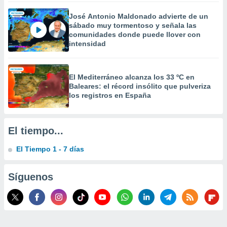
 la
José Antonio Maldonado advierte de un
sábado muy tormentoso y señala las
da, crear un
comunidades donde puede llover con
personalizar
intensidad
o, uso de
a la
e contenido
do, medir el
El Mediterráneo alcanza los 33 ºC en
 de la
Baleares: el récord insólito que pulveriza
medir el
los registros en España
 del
 comprender
 través de
El tiempo...
s o a través
nación de
El Tiempo 1 - 7 días
edentes de
fuentes,
y mejora de
Síguenos
os, uso de
ados con el
 seleccionar
o.
calización