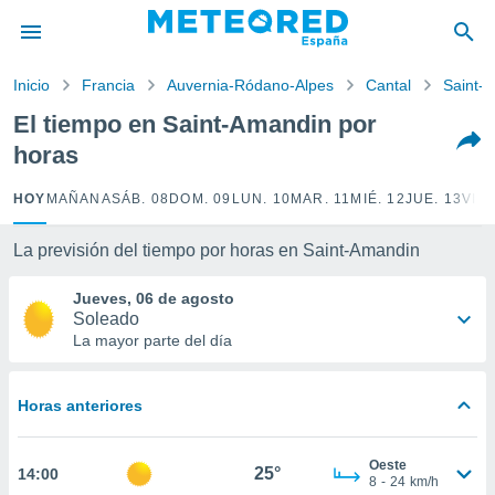
privacidad
o de
Inicio
Francia
Auvernia-Ródano-Alpes
Cantal
Saint-
tiempo.com)
borado por
El tiempo en Saint-Amandin por
es para
horas
ue la
 que se
e calidad.
HOY
MAÑANA
SÁB. 08
DOM. 09
LUN. 10
MAR. 11
MIÉ. 12
JUE. 13
VIE.
eder a este
ediante las
La previsión del tiempo por horas en Saint-Amandin
opciones:
Jueves, 06 de agosto
ookies y
Soleado
e forma
La mayor parte del día
d digital
ada, basada
Horas anteriores
mación
ediante
ecnologías
Oeste
25°
14:00
nos permite
8
-
24
km/h