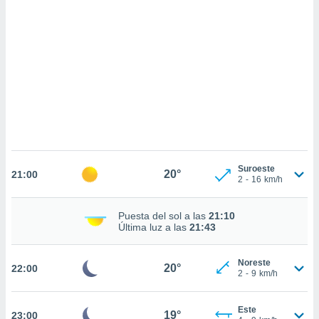
sultar más
 en nuestra
 Cookies
y
ualquier
ento
 botón
ación de
kies
 disponible
e nuestra
.
Suroeste
20°
21:00
2
-
16
km/h
IVAMENTE,
Puesta del sol a las
21:10
as
Última luz a las
21:43
 a cookies
 no aceptar
Noreste
20°
22:00
ón de
2
-
9
km/h
uedes
uestro sitio
.com. En
Este
19°
23:00