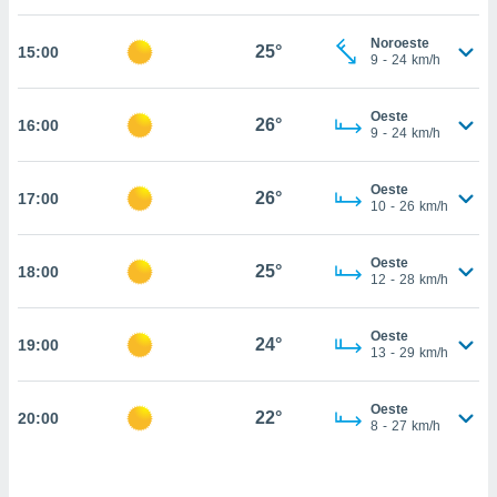
estra
ara seguir
Noroeste
e contenido
25°
15:00
9
-
24
km/h
stándares
ACEPTAR
sin coste.
Y
Oeste
CONTINUAR
26°
16:00
 botón
9
-
24
km/h
continuar",
der a la
CONFIGURACIÓN
ndo la
Oeste
26°
17:00
10
-
26
km/h
 de todas
, ya sean
de nuestros
Oeste
25°
18:00
 nos
12
-
28
km/h
 y análisis
tamiento en
Oeste
24°
19:00
13
-
29
km/h
b, así como
un perfil
para
Oeste
22°
20:00
ublicidad y
8
-
27
km/h
do en
 mismo.