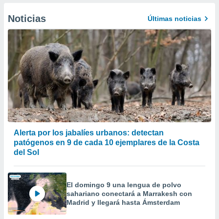
er momento
ic en
Noticias
Últimas noticias
o en
 Cookies
en
eb.
y
socios
el
to de
la
Alerta por los jabalíes urbanos: detectan
 en un
patógenos en 9 de cada 10 ejemplares de la Costa
 y/o acceder
del Sol
 de datos
ara
 anuncios
El domingo 9 una lengua de polvo
ar perfiles
sahariano conectará a Marrakesh con
idad
Madrid y llegará hasta Ámsterdam
a, utilizar
a