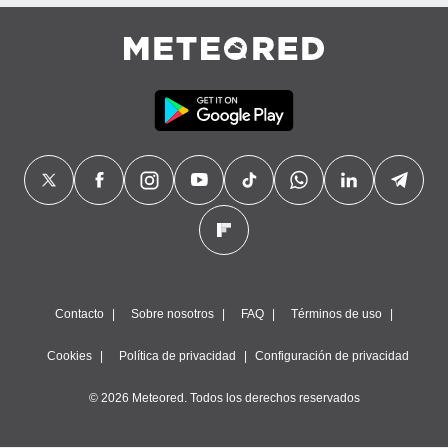
precisa e
ión mediante
, publicidad
dos,
 publicidad
,
ón de
 desarrollo
s.
tros 1199
ios
Contacto
Sobre nosotros
FAQ
Términos de uso
Cookies
Política de privacidad
Configuración de privacidad
© 2026 Meteored. Todos los derechos reservados