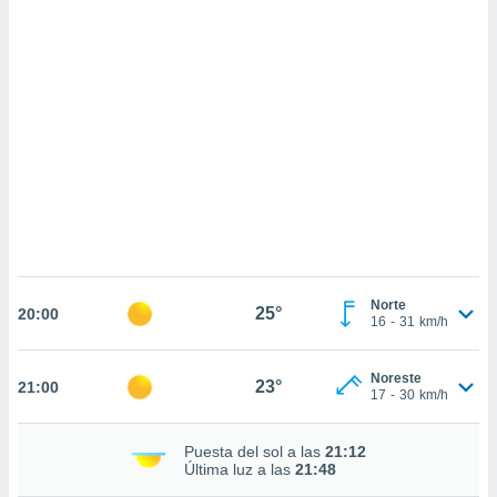
sultar más
 en nuestra
 Cookies
y
ualquier
ento
 botón
ación de
kies
 disponible
e nuestra
.
IVAMENTE,
Norte
25°
20:00
16
-
31
km/h
as
 a cookies
Noreste
23°
21:00
17
-
30
km/h
 no aceptar
ón de
uedes
Puesta del sol a las
21:12
uestro sitio
Última luz a las
21:48
.com. En