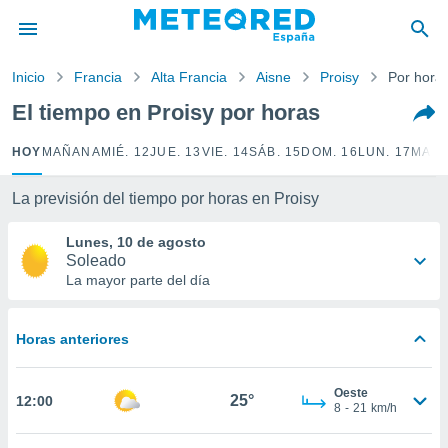
privacidad
o de
Inicio
Francia
Alta Francia
Aisne
Proisy
Por hora
tiempo.com)
borado por
El tiempo en Proisy por horas
es para
ue la
HOY
MAÑANA
MIÉ. 12
JUE. 13
VIE. 14
SÁB. 15
DOM. 16
LUN. 17
MAR.
 que se
e calidad.
eder a este
La previsión del tiempo por horas en Proisy
ediante las
opciones:
Lunes, 10 de agosto
Soleado
ookies y
La mayor parte del día
e forma
Horas anteriores
d digital
ada, basada
mación
Oeste
ediante
25°
12:00
8
-
21
km/h
ecnologías
nos permite