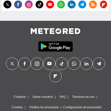
precisa e
ión mediante
, publicidad
dos,
 publicidad
,
ón de
 desarrollo
s.
tros 1199
ios
Contacto
Sobre nosotros
FAQ
Términos de uso
Cookies
Política de privacidad
Configuración de privacidad