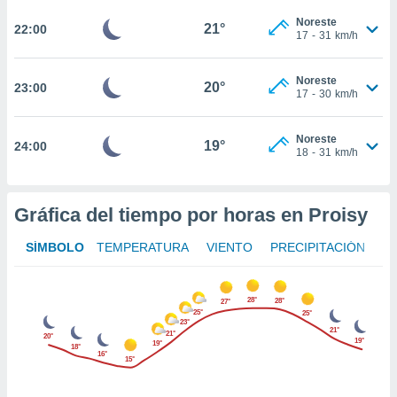
te
 de que
Noreste
21°
22:00
17
-
31
km/h
talarán
e sean
para
Noreste
20°
23:00
a
17
-
30
km/h
por el sitio
o se
Noreste
cookies para
19°
24:00
18
-
31
km/h
nto ni para
licidad o
Gráfica del tiempo por horas en Proisy
ado, aunque
sualizar
SÍMBOLO
TEMPERATURA
VIENTO
PRECIPITACIÓN
general no
ada. Puedes
 instalación
28°
28°
27°
y acceder a
25°
25°
23°
io web a
21°
21°
20°
ste abono
19°
19°
18°
16°
 botón
15°
.