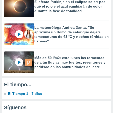
El efecto Purkinje en el eclipse solar: por
 la
qué el rojo y el azul cambiarán de color
durante la fase de totalidad
da, crear un
personalizar
o, uso de
a la
La meteoróloga Andrea Danta: "Se
e contenido
aproxima un domo de calor que dejará
temperaturas de 43 ºC y noches tórridas en
do, medir el
España"
 de la
medir el
 del
 comprender
Más de 50 l/m2: este lunes las tormentas
 través de
dejarán lluvias muy fuertes, reventones y
s o a través
pedrisco en las comunidades del este
nación de
edentes de
fuentes,
El tiempo...
y mejora de
os, uso de
El Tiempo 1 - 7 días
ados con el
 seleccionar
o.
Síguenos
calización