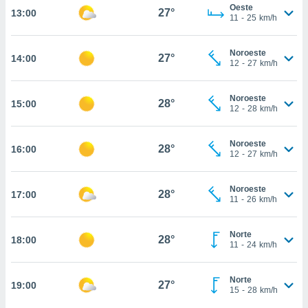
estra
Oeste
27°
13:00
ara seguir
11
-
25
km/h
e contenido
stándares
ACEPTAR
Noroeste
sin coste.
27°
14:00
Y
12
-
27
km/h
CONTINUAR
 botón
continuar",
Noroeste
28°
15:00
der a la
CONFIGURACIÓN
12
-
28
km/h
ndo la
 de todas
, ya sean
Noroeste
28°
16:00
12
-
27
km/h
de nuestros
 nos
Noroeste
28°
17:00
 y análisis
11
-
26
km/h
tamiento en
b, así como
un perfil
Norte
28°
18:00
11
-
24
km/h
para
ublicidad y
Norte
27°
19:00
do en
15
-
28
km/h
 mismo.