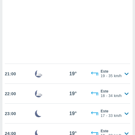
sultar más
 en nuestra
 Cookies
y
ualquier
ento
 botón
ación de
kies
 disponible
e nuestra
.
Este
19°
21:00
19
-
35
km/h
IVAMENTE,
Este
19°
22:00
as
18
-
34
km/h
 a cookies
 no aceptar
Este
19°
23:00
ón de
17
-
33
km/h
uedes
uestro sitio
.com. En
Este
19°
24:00