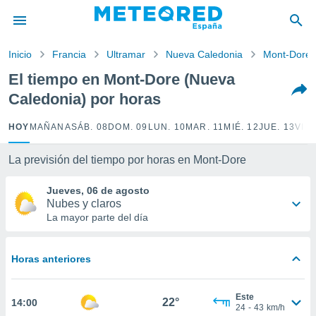
privacidad
o de
Inicio
Francia
Ultramar
Nueva Caledonia
Mont-Dore
tiempo.com)
borado por
El tiempo en Mont-Dore (Nueva
es para
Caledonia) por horas
ue la
 que se
e calidad.
HOY
MAÑANA
SÁB. 08
DOM. 09
LUN. 10
MAR. 11
MIÉ. 12
JUE. 13
VIE.
eder a este
ediante las
La previsión del tiempo por horas en Mont-Dore
opciones:
Jueves, 06 de agosto
ookies y
Nubes y claros
e forma
La mayor parte del día
d digital
ada, basada
Horas anteriores
mación
ediante
ecnologías
Este
22°
14:00
nos permite
24
-
43
km/h