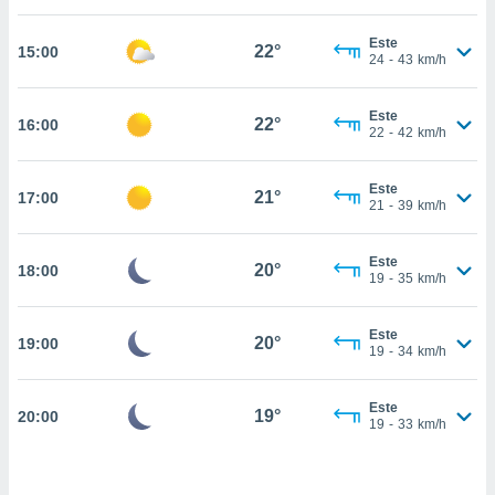
estra
ara seguir
Este
e contenido
22°
15:00
24
-
43
km/h
stándares
ACEPTAR
sin coste.
Y
Este
CONTINUAR
22°
16:00
 botón
22
-
42
km/h
continuar",
der a la
CONFIGURACIÓN
ndo la
Este
21°
17:00
21
-
39
km/h
 de todas
, ya sean
de nuestros
Este
20°
18:00
 nos
19
-
35
km/h
 y análisis
tamiento en
Este
20°
19:00
19
-
34
km/h
b, así como
un perfil
para
Este
19°
20:00
ublicidad y
19
-
33
km/h
do en
 mismo.