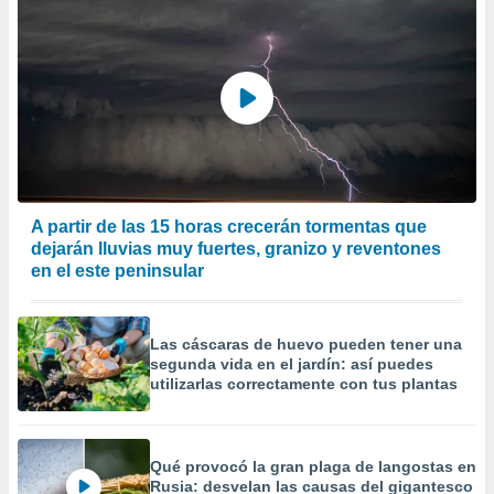
er momento
ic en
o en
 Cookies
en
eb.
y
socios
el
A partir de las 15 horas crecerán tormentas que
to de
dejarán lluvias muy fuertes, granizo y reventones
en el este peninsular
la
 en un
 y/o acceder
Las cáscaras de huevo pueden tener una
 de datos
segunda vida en el jardín: así puedes
ara
utilizarlas correctamente con tus plantas
 anuncios
ar perfiles
idad
a, utilizar
Qué provocó la gran plaga de langostas en
Rusia: desvelan las causas del gigantesco
a