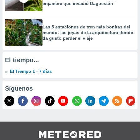
enjambre que invadió Daguestán
 la
da, crear un
personalizar
Las 5 estaciones de tren más bonitas del
o, uso de
mundo: las joyas de la arquitectura donde
a la
da gusto perder el viaje
e contenido
do, medir el
 de la
medir el
El tiempo...
 del
 comprender
El Tiempo 1 - 7 días
 través de
s o a través
nación de
Síguenos
edentes de
fuentes,
y mejora de
os, uso de
ados con el
 seleccionar
o.
calización