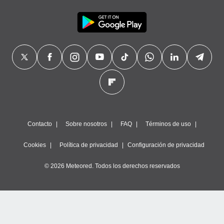
precisa e
ión mediante
, publicidad
dos,
 publicidad
,
ón de
 desarrollo
s.
tros 1199
Contacto
Sobre nosotros
FAQ
Términos de uso
ios
Cookies
Política de privacidad
Configuración de privacidad
© 2026 Meteored. Todos los derechos reservados