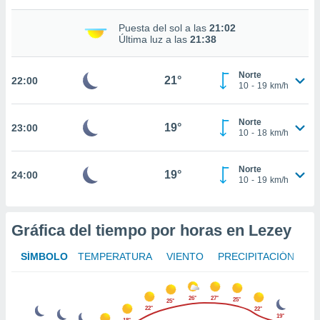
nto,
Puesta del sol a las
21:02
Última luz a las
21:38
cios
kies,
ores únicos
Norte
21°
22:00
10
-
19
km/h
as similares
nar,
rocesar
Norte
19°
onales como
23:00
10
-
18
km/h
 este sitio
recciones IP
ficadores de
Norte
19°
24:00
10
-
19
km/h
 posible
s
 traten tus
nales en
Gráfica del tiempo por horas en Lezey
 interés
go a lo que
SÍMBOLO
TEMPERATURA
VIENTO
PRECIPITACIÓN
nerte. Para
retirar su
ento u
26°
27°
25°
25°
22°
22°
 de datos
19°