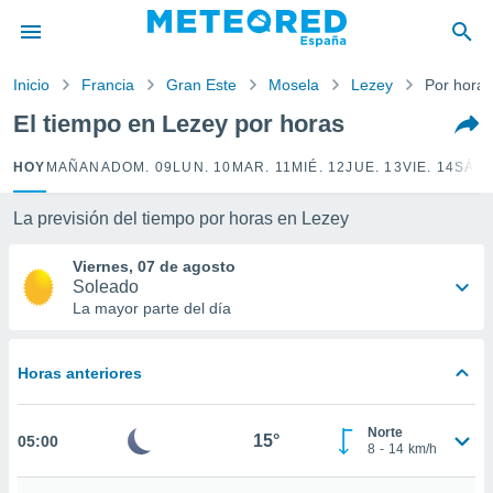
privacidad
o de
Inicio
Francia
Gran Este
Mosela
Lezey
Por horas
tiempo.com)
borado por
El tiempo en Lezey por horas
es para
ue la
HOY
MAÑANA
DOM. 09
LUN. 10
MAR. 11
MIÉ. 12
JUE. 13
VIE. 14
SÁB.
 que se
e calidad.
eder a este
La previsión del tiempo por horas en Lezey
ediante las
opciones:
Viernes, 07 de agosto
Soleado
ookies y
La mayor parte del día
e forma
Horas anteriores
d digital
ada, basada
mación
Norte
ediante
15°
05:00
8
-
14
km/h
ecnologías
nos permite