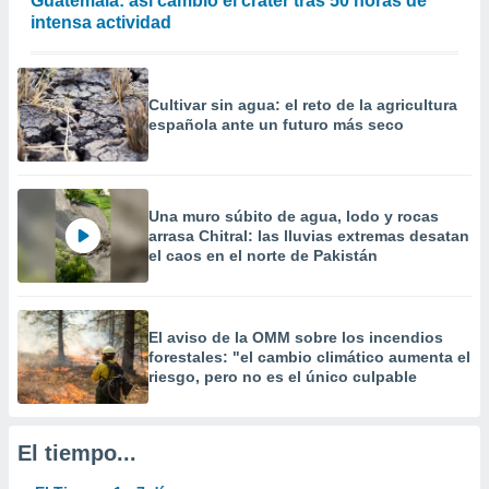
Guatemala: así cambió el cráter tras 50 horas de
precisa e
intensa actividad
ión mediante
, publicidad
Cultivar sin agua: el reto de la agricultura
dos,
española ante un futuro más seco
 publicidad
,
ón de
 desarrollo
Una muro súbito de agua, lodo y rocas
s.
arrasa Chitral: las lluvias extremas desatan
el caos en el norte de Pakistán
tros 1199
ios
El aviso de la OMM sobre los incendios
forestales: "el cambio climático aumenta el
riesgo, pero no es el único culpable
El tiempo...