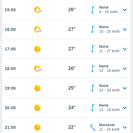
te
 de que
Norte
26°
15:00
9
-
26
km/h
talarán
e sean
para
Norte
27°
16:00
a
10
-
25
km/h
por el sitio
o se
Norte
cookies para
27°
17:00
11
-
27
km/h
nto ni para
licidad o
Norte
26°
18:00
13
-
28
km/h
ado, aunque
sualizar
Norte
general no
25°
19:00
14
-
28
km/h
ada. Puedes
 instalación
y acceder a
Norte
24°
20:00
io web a
13
-
28
km/h
ste abono
 botón
Noroeste
.
22°
21:00
11
-
24
km/h