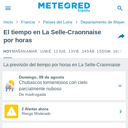
privacidad
o de
Inicio
Francia
Países del Loira
Departamento de Mayen
tiempo.com)
borado por
El tiempo en La Selle-Craonnaise
es para
por horas
ue la
 que se
e calidad.
HOY
MAÑANA
MAR. 11
MIÉ. 12
JUE. 13
VIE. 14
SÁB. 15
DOM. 16
LUN.
eder a este
ediante las
La previsión del tiempo por horas en La Selle-Craonnaise
opciones:
Domingo, 09 de agosto
ookies y
Chubascos tormentosos con cielo
e forma
parcialmente nuboso
De madrugada
d digital
ada, basada
mación
2 Alertas ahora
ediante
Riesgo Moderado
ecnologías
nos permite