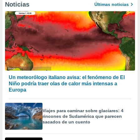
Noticias
 la
Últimas noticias
da, crear un
personalizar
o, uso de
a la
e contenido
do, medir el
 de la
medir el
 del
 comprender
 través de
Un meteorólogo italiano avisa: el fenómeno de El
s o a través
Niño podría traer olas de calor más intensas a
nación de
Europa
edentes de
fuentes,
y mejora de
Viajes para caminar sobre glaciares: 4
os, uso de
rincones de Sudamérica que parecen
ados con el
sacados de un cuento
 seleccionar
o.
calización