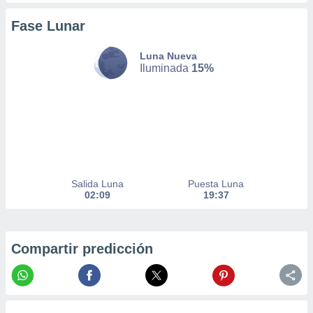
er momento
ic en
Fase Lunar
o en
Luna Nueva
 Cookies
en
Iluminada
15%
eb.
y
socios
el
to de
Salida Luna
Puesta Luna
la
02:09
19:37
 en un
 y/o acceder
 de datos
ara
Compartir predicción
 anuncios
ar perfiles
idad
a, utilizar
a