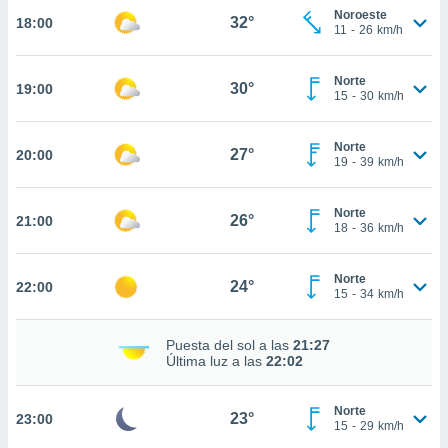
te
Noroeste
32°
18:00
 de que
11
-
26
km/h
talarán
e sean
Norte
para
30°
19:00
15
-
30
km/h
a
por el sitio
o se
Norte
27°
20:00
cookies para
19
-
39
km/h
nto ni para
Norte
licidad o
26°
21:00
18
-
36
km/h
ado, aunque
sualizar
Norte
24°
22:00
general no
15
-
34
km/h
ada. Puedes
 instalación
Puesta del sol a las
21:27
y acceder a
Última luz a las
22:02
io web a
ste abono
 botón
Norte
23°
23:00
.
15
-
29
km/h