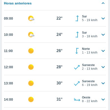
estra
Horas anteriores
ara seguir
e contenido
stándares
Sur
ACEPTAR
22°
09:00
sin coste.
5
-
19
km/h
Y
CONTINUAR
 botón
continuar",
Sur
24°
10:00
3
-
18
km/h
der a la
CONFIGURACIÓN
ndo la
 de todas
Norte
26°
11:00
, ya sean
1
-
13
km/h
de nuestros
 nos
Suroeste
28°
12:00
2
-
13
km/h
 y análisis
tamiento en
b, así como
Suroeste
30°
13:00
un perfil
6
-
19
km/h
para
ublicidad y
Oeste
31°
14:00
8
-
22
km/h
do en
 mismo.