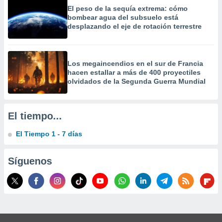
precisa e
El peso de la sequía extrema: cómo
ión mediante
bombear agua del subsuelo está
desplazando el eje de rotación terrestre
, publicidad
dos,
 publicidad
Los megaincendios en el sur de Francia
hacen estallar a más de 400 proyectiles
,
olvidados de la Segunda Guerra Mundial
ón de
 desarrollo
s.
El tiempo...
tros 1199
ios
El Tiempo 1 - 7 días
Síguenos