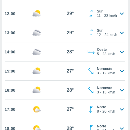
estra
ara seguir
Sur
e contenido
29°
12:00
11
-
22
km/h
stándares
ACEPTAR
sin coste.
Y
Sur
CONTINUAR
29°
13:00
 botón
12
-
24
km/h
continuar",
der a la
CONFIGURACIÓN
ndo la
Oeste
28°
14:00
5
-
23
km/h
 de todas
, ya sean
de nuestros
Noroeste
27°
15:00
 nos
3
-
12
km/h
 y análisis
tamiento en
Noroeste
28°
16:00
3
-
13
km/h
b, así como
un perfil
para
Norte
27°
17:00
ublicidad y
8
-
20
km/h
do en
Norte
 mismo.
28°
18:00