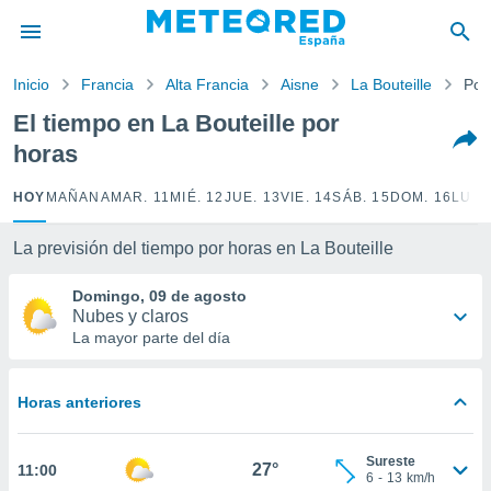
privacidad
o de
Inicio
Francia
Alta Francia
Aisne
La Bouteille
Por
tiempo.com)
borado por
El tiempo en La Bouteille por
es para
horas
ue la
 que se
e calidad.
HOY
MAÑANA
MAR. 11
MIÉ. 12
JUE. 13
VIE. 14
SÁB. 15
DOM. 16
LUN.
eder a este
ediante las
La previsión del tiempo por horas en La Bouteille
opciones:
Domingo, 09 de agosto
ookies y
Nubes y claros
e forma
La mayor parte del día
d digital
ada, basada
Horas anteriores
mación
ediante
ecnologías
Sureste
27°
11:00
nos permite
6
-
13
km/h