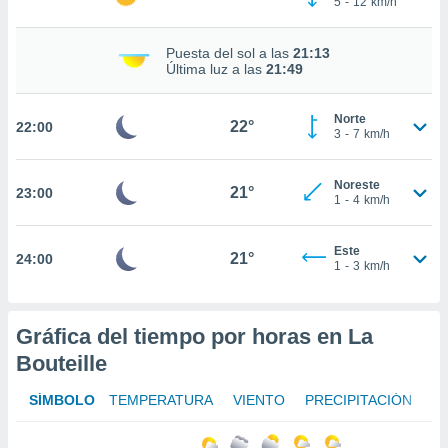
5
-
12
km/h
te
 de que
talarán
Puesta del sol a las
21:13
e sean
Última luz a las
21:49
para
a
Norte
por el sitio
22°
22:00
3
-
7
km/h
o se
cookies para
Noreste
21°
23:00
nto ni para
1
-
4
km/h
licidad o
Este
ado, aunque
21°
24:00
1
-
3
km/h
sualizar
general no
ada. Puedes
 instalación
Gráfica del tiempo por horas en La
y acceder a
Bouteille
io web a
ste abono
SÍMBOLO
TEMPERATURA
VIENTO
PRECIPITACIÓN
 botón
.