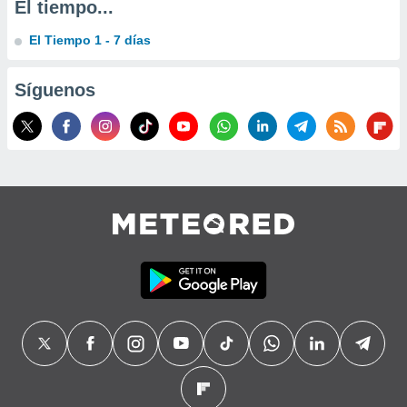
El tiempo...
precisa e
ión mediante
El Tiempo 1 - 7 días
, publicidad
Síguenos
dos,
 publicidad
,
ón de
 desarrollo
s.
tros 1199
ios