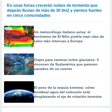
 la
En unas horas crecerán nubes de tormenta que
dejarán lluvias de más de 30 l/m2 y vientos fuertes
da, crear un
en cinco comunidades
personalizar
o, uso de
a la
e contenido
Un meteorólogo italiano avisa: el
do, medir el
fenómeno de El Niño podría traer olas de
calor más intensas a Europa
 de la
medir el
 del
 comprender
Viajes para caminar sobre glaciares: 4
 través de
rincones de Sudamérica que parecen
s o a través
sacados de un cuento
nación de
edentes de
fuentes,
y mejora de
El peso de la sequía extrema: cómo
os, uso de
bombear agua del subsuelo está
ados con el
desplazando el eje de rotación terrestre
 seleccionar
o.
calización