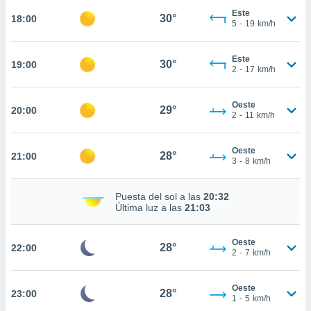
Este
30°
nto,
18:00
5
-
19
km/h
cios
kies,
Este
30°
19:00
2
-
17
km/h
ores únicos
as similares
nar,
Oeste
29°
20:00
rocesar
2
-
11
km/h
onales como
 este sitio
recciones IP
Oeste
28°
21:00
3
-
8
km/h
ficadores de
 posible
s
Puesta del sol a las
20:32
 traten tus
Última luz a las
21:03
nales en
 interés
go a lo que
Oeste
28°
22:00
2
-
7
km/h
nerte. Para
retirar su
ento u
Oeste
28°
23:00
1
-
5
km/h
 de datos