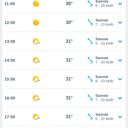
Sureste
te
30°
11:00
6
-
20
km/h
 de que
talarán
e sean
Sureste
30°
12:00
para
7
-
23
km/h
a
por el sitio
Sureste
o se
31°
13:00
6
-
23
km/h
cookies para
nto ni para
Sureste
31°
14:00
licidad o
7
-
23
km/h
ado, aunque
Sureste
sualizar
31°
15:00
8
-
23
km/h
general no
ada. Puedes
 instalación
Sureste
31°
16:00
y acceder a
7
-
24
km/h
io web a
ste abono
Sureste
 botón
31°
17:00
6
-
22
km/h
.