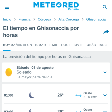
privacidad
o de
Inicio
Francia
Córcega
Alta Córcega
Ghisonaccia
tiempo.com)
borado por
El tiempo en Ghisonaccia por
es para
horas
ue la
 que se
e calidad.
HOY
MAÑANA
LUN. 10
MAR. 11
MIÉ. 12
JUE. 13
VIE. 14
SÁB. 15
DOM.
eder a este
ediante las
La previsión del tiempo por horas en Ghisonaccia
opciones:
Sábado, 08 de agosto
ookies y
Soleado
e forma
La mayor parte del día
d digital
ada, basada
Oeste
mación
26°
01:00
2
-
6
km/h
ediante
ecnologías
nos permite
Oeste
26°
02:00