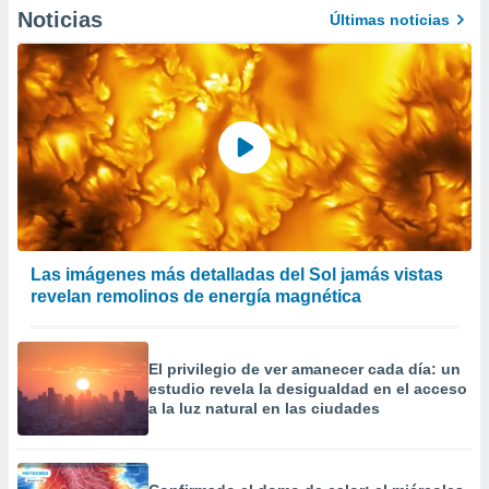
precisa e
Noticias
Últimas noticias
ión mediante
, publicidad
dos,
 publicidad
,
ón de
 desarrollo
s.
tros 1199
Las imágenes más detalladas del Sol jamás vistas
ios
revelan remolinos de energía magnética
El privilegio de ver amanecer cada día: un
estudio revela la desigualdad en el acceso
a la luz natural en las ciudades