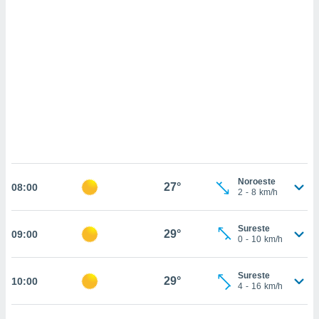
sultar más
 en nuestra
 Cookies
y
ualquier
ento
 botón
ación de
kies
 disponible
e nuestra
.
IVAMENTE,
Noroeste
27°
08:00
2
-
8
km/h
as
Sureste
29°
09:00
 a cookies
0
-
10
km/h
 no aceptar
ón de
Sureste
29°
10:00
uedes
4
-
16
km/h
uestro sitio
.com. En