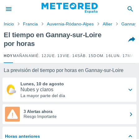
privacidad
o de
Inicio
Francia
Auvernia-Ródano-Alpes
Allier
Gannay-s
tiempo.com)
borado por
El tiempo en Gannay-sur-Loire
es para
por horas
ue la
 que se
e calidad.
HOY
MAÑANA
MIÉ. 12
JUE. 13
VIE. 14
SÁB. 15
DOM. 16
LUN. 17
MAR.
eder a este
ediante las
La previsión del tiempo por horas en Gannay-sur-Loire
opciones:
Lunes, 10 de agosto
ookies y
Nubes y claros
e forma
La mayor parte del día
d digital
ada, basada
3 Alertas ahora
Riesgo Importante
mación
ediante
ecnologías
nos permite
Horas anteriores