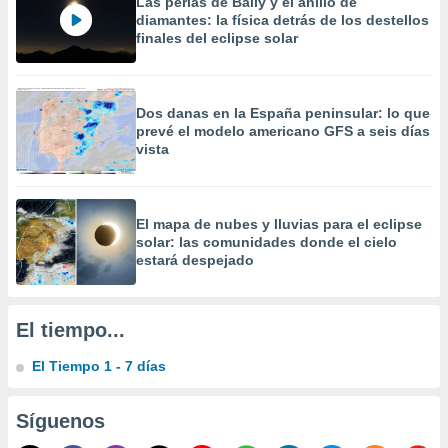
Las perlas de Baily y el anillo de
 la
diamantes: la física detrás de los destellos
finales del eclipse solar
da, crear un
personalizar
o, uso de
a la
Dos danas en la España peninsular: lo que
e contenido
prevé el modelo americano GFS a seis días
do, medir el
vista
 de la
medir el
 del
 comprender
​El mapa de nubes y lluvias para el eclipse
 través de
solar: las comunidades donde el cielo
s o a través
estará despejado
nación de
edentes de
fuentes,
El tiempo...
y mejora de
os, uso de
El Tiempo 1 - 7 días
ados con el
 seleccionar
o.
Síguenos
calización