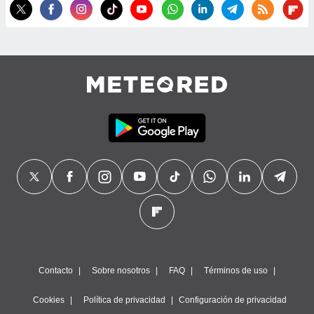
precisa e
ión mediante
, publicidad
dos,
 publicidad
,
ón de
 desarrollo
s.
tros 1199
ios
Contacto
Sobre nosotros
FAQ
Términos de uso
Cookies
Política de privacidad
Configuración de privacidad