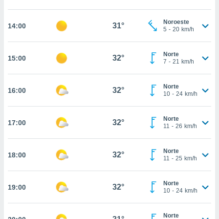
estra
ara seguir
e contenido
Noroeste
31°
14:00
5
-
20
km/h
stándares
ACEPTAR
sin coste.
Y
CONTINUAR
Norte
 botón
32°
15:00
7
-
21
km/h
continuar",
der a la
CONFIGURACIÓN
ndo la
Norte
32°
16:00
 de todas
10
-
24
km/h
, ya sean
de nuestros
Norte
 nos
32°
17:00
11
-
26
km/h
 y análisis
tamiento en
Norte
32°
18:00
b, así como
11
-
25
km/h
un perfil
para
Norte
ublicidad y
32°
19:00
10
-
24
km/h
do en
 mismo.
Norte