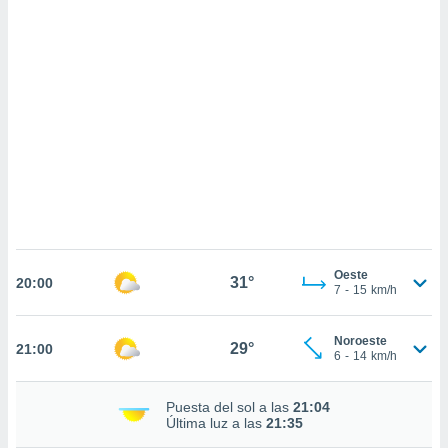
sultar más
 en nuestra
 Cookies
y
ualquier
ento
 botón
ación de
kies
 disponible
e nuestra
.
IVAMENTE,
Oeste
31°
20:00
7
-
15
km/h
as
 a cookies
Noroeste
29°
21:00
6
-
14
km/h
 no aceptar
ón de
uedes
Puesta del sol a las
21:04
uestro sitio
Última luz a las
21:35
.com. En