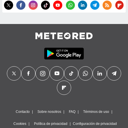
precisa e
ión mediante
, publicidad
dos,
 publicidad
,
ón de
 desarrollo
s.
tros 1199
ios
Contacto
Sobre nosotros
FAQ
Términos de uso
Cookies
Política de privacidad
Configuración de privacidad