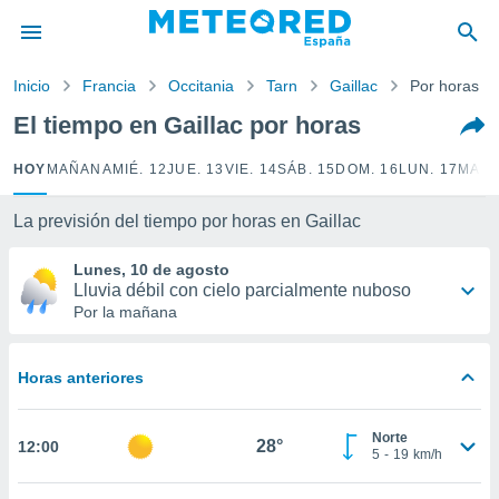
privacidad
o de
Inicio
Francia
Occitania
Tarn
Gaillac
Por horas
tiempo.com)
borado por
El tiempo en Gaillac por horas
es para
ue la
HOY
MAÑANA
MIÉ. 12
JUE. 13
VIE. 14
SÁB. 15
DOM. 16
LUN. 17
MAR.
 que se
e calidad.
eder a este
La previsión del tiempo por horas en Gaillac
ediante las
opciones:
Lunes, 10 de agosto
Lluvia débil con cielo parcialmente nuboso
ookies y
Por la mañana
e forma
Horas anteriores
d digital
ada, basada
mación
Norte
ediante
28°
12:00
5
-
19
km/h
ecnologías
nos permite