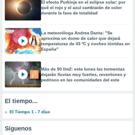
El efecto Purkinje en el eclipse solar: por
 la
qué el rojo y el azul cambiarán de color
durante la fase de totalidad
da, crear un
personalizar
o, uso de
a la
La meteoróloga Andrea Danta: "Se
e contenido
aproxima un domo de calor que dejará
temperaturas de 43 ºC y noches tórridas en
do, medir el
España"
 de la
medir el
 del
 comprender
Más de 50 l/m2: este lunes las tormentas
 través de
dejarán lluvias muy fuertes, reventones y
s o a través
pedrisco en las comunidades del este
nación de
edentes de
fuentes,
El tiempo...
y mejora de
os, uso de
El Tiempo 1 - 7 días
ados con el
 seleccionar
o.
Síguenos
calización