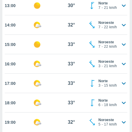
estra
Norte
30°
13:00
ara seguir
7
-
21
km/h
e contenido
stándares
ACEPTAR
Noroeste
sin coste.
32°
14:00
Y
7
-
22
km/h
CONTINUAR
 botón
continuar",
Noroeste
33°
15:00
der a la
CONFIGURACIÓN
7
-
22
km/h
ndo la
 de todas
, ya sean
Noroeste
33°
16:00
3
-
21
km/h
de nuestros
 nos
Norte
33°
17:00
 y análisis
3
-
15
km/h
tamiento en
b, así como
un perfil
Norte
33°
18:00
6
-
18
km/h
para
ublicidad y
Noroeste
32°
19:00
do en
5
-
17
km/h
 mismo.