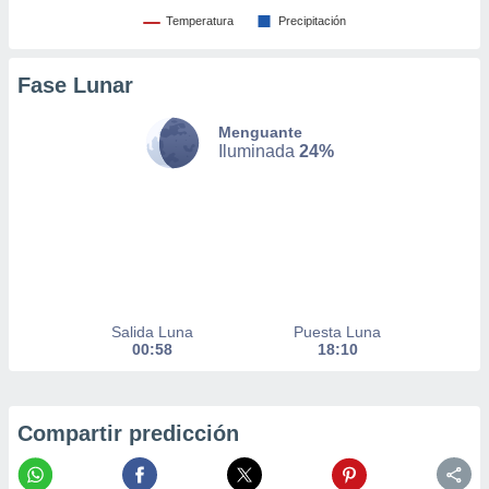
Temperatura
Precipitación
nto,
cios
Fase Lunar
kies,
ores únicos
as similares
Menguante
Iluminada
24%
nar,
rocesar
onales como
 este sitio
recciones IP
ficadores de
 posible
s
 traten tus
Salida Luna
Puesta Luna
nales en
00:58
18:10
 interés
go a lo que
nerte. Para
retirar su
Compartir predicción
ento u
 de datos