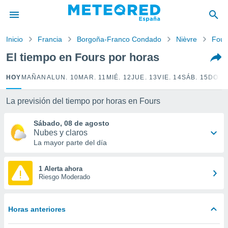
privacidad
o de
Inicio
Francia
Borgoña-Franco Condado
Nièvre
Four
tiempo.com)
borado por
El tiempo en Fours por horas
es para
ue la
HOY
MAÑANA
LUN. 10
MAR. 11
MIÉ. 12
JUE. 13
VIE. 14
SÁB. 15
DOM.
 que se
e calidad.
eder a este
La previsión del tiempo por horas en Fours
ediante las
opciones:
Sábado, 08 de agosto
Nubes y claros
ookies y
La mayor parte del día
e forma
1 Alerta ahora
d digital
Riesgo Moderado
ada, basada
mación
ediante
Horas anteriores
ecnologías
nos permite