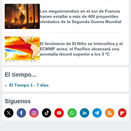
 la
Los megaincendios en el sur de Francia
da, crear un
hacen estallar a más de 400 proyectiles
personalizar
olvidados de la Segunda Guerra Mundial
o, uso de
a la
e contenido
do, medir el
El fenómeno de El Niño se intensifica y el
 de la
ECMWF avisa: el Pacífico alcanzará una
medir el
anomalía récord superior a los 3 ºC
 del
 comprender
 través de
El tiempo...
s o a través
nación de
El Tiempo 1 - 7 días
edentes de
fuentes,
y mejora de
Síguenos
os, uso de
ados con el
 seleccionar
o.
calización