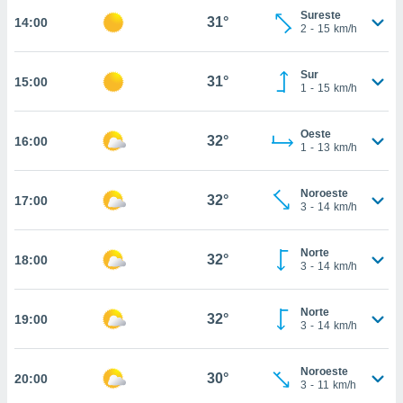
estra
Sureste
31°
14:00
ara seguir
2
-
15
km/h
e contenido
stándares
ACEPTAR
sin coste.
Sur
31°
15:00
Y
1
-
15
km/h
CONTINUAR
 botón
continuar",
Oeste
der a la
32°
16:00
CONFIGURACIÓN
1
-
13
km/h
ndo la
 de todas
, ya sean
Noroeste
32°
17:00
de nuestros
3
-
14
km/h
 nos
Norte
 y análisis
32°
18:00
3
-
14
km/h
tamiento en
b, así como
un perfil
Norte
32°
19:00
para
3
-
14
km/h
ublicidad y
Noroeste
do en
30°
20:00
3
-
11
km/h
 mismo.