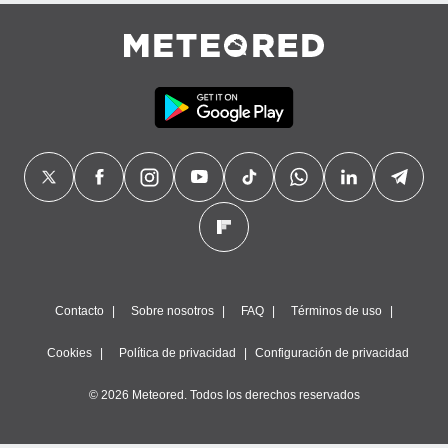
precisa e
ión mediante
, publicidad
dos,
 publicidad
,
ón de
 desarrollo
s.
tros 1199
ios
Contacto
Sobre nosotros
FAQ
Términos de uso
Cookies
Política de privacidad
Configuración de privacidad
© 2026 Meteored. Todos los derechos reservados